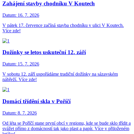
Zahájení stavby chodníku V Koutech
Datum:
16. 7. 2026
V pátek 17. července začíná stavba chodníku v ulici V Koutech.
Více zde!
Dožínky se letos uskuteční 12. září
Datum:
15. 7. 2026
V sobotu 12. září uspořádáme tradiční dožínky na sázavském
nábřeží. Více zde!
Domácí třídění skla v Poříčí
Datum:
8. 7. 2026
Od léta se Poříčí stane první obcí v regionu, kde se bude sklo třídit a
svážet přímo z domácností tak jako plast a papír. Více v přiloženém
letáku!