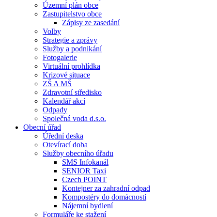
Územní plán obce
Zastupitelstvo obce
Zápisy ze zasedání
Volby
Strategie a zprávy
Služby a podnikání
Fotogalerie
Virtuální prohlídka
Krizové situace
ZŠ A MŠ
Zdravotní středisko
Kalendář akcí
Odpady
Společná voda d.s.o.
Obecní úřad
Úřední deska
Otevírací doba
Služby obecního úřadu
SMS Infokanál
SENIOR Taxi
Czech POINT
Kontejner za zahradní odpad
Kompostéry do domácností
Nájemní bydlení
Formuláře ke stažení