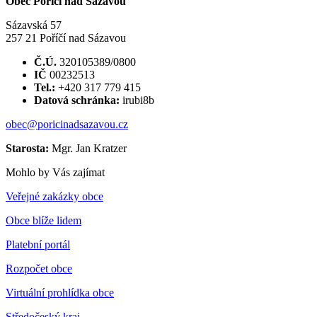
Obec Poříčí nad Sázavou
Sázavská 57
257 21 Poříčí nad Sázavou
Č.Ú.
320105389/0800
IČ
00232513
Tel.:
+420 317 779 415
Datová schránka:
irubi8b
obec@poricinadsazavou.cz
Starosta:
Mgr. Jan Kratzer
Mohlo by Vás zajímat
Veřejné zakázky obce
Obce blíže lidem
Platební portál
Rozpočet obce
Virtuální prohlídka obce
Středočeský kraj