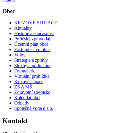
Obec
KRIZOVÉ SITUACE
Aktuality
Historie a současnost
Poříčský zpravodaj
Územní plán obce
Zastupitelstvo obce
Volby
Strategie a zprávy
Služby a podnikání
Fotogalerie
Virtuální prohlídka
Krizové situace
ZŠ A MŠ
Zdravotní středisko
Kalendář akcí
Odpady
Společná voda d.s.o.
Kontakt