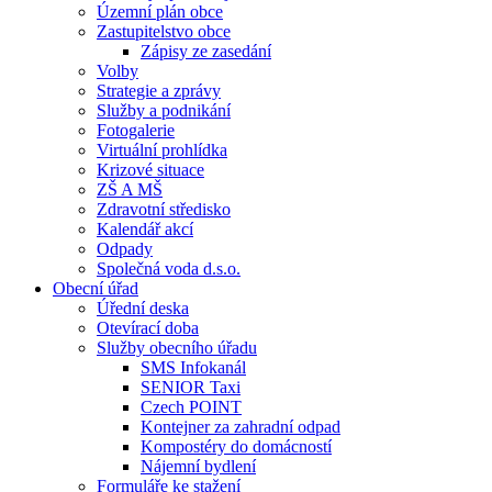
Územní plán obce
Zastupitelstvo obce
Zápisy ze zasedání
Volby
Strategie a zprávy
Služby a podnikání
Fotogalerie
Virtuální prohlídka
Krizové situace
ZŠ A MŠ
Zdravotní středisko
Kalendář akcí
Odpady
Společná voda d.s.o.
Obecní úřad
Úřední deska
Otevírací doba
Služby obecního úřadu
SMS Infokanál
SENIOR Taxi
Czech POINT
Kontejner za zahradní odpad
Kompostéry do domácností
Nájemní bydlení
Formuláře ke stažení