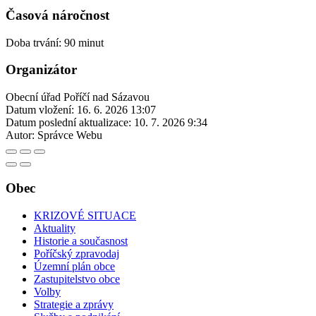
Časová náročnost
Doba trvání: 90 minut
Organizátor
Obecní úřad Poříčí nad Sázavou
Datum vložení:
16. 6. 2026 13:07
Datum poslední aktualizace:
10. 7. 2026 9:34
Autor:
Správce Webu
Obec
KRIZOVÉ SITUACE
Aktuality
Historie a současnost
Poříčský zpravodaj
Územní plán obce
Zastupitelstvo obce
Volby
Strategie a zprávy