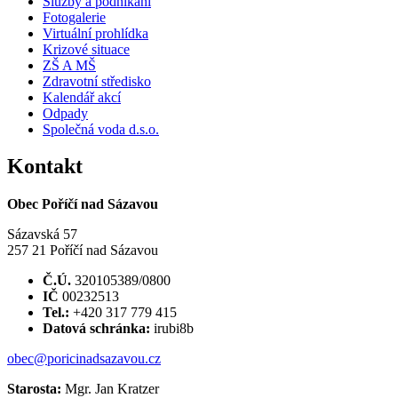
Služby a podnikání
Fotogalerie
Virtuální prohlídka
Krizové situace
ZŠ A MŠ
Zdravotní středisko
Kalendář akcí
Odpady
Společná voda d.s.o.
Kontakt
Obec Poříčí nad Sázavou
Sázavská 57
257 21 Poříčí nad Sázavou
Č.Ú.
320105389/0800
IČ
00232513
Tel.:
+420 317 779 415
Datová schránka:
irubi8b
obec@poricinadsazavou.cz
Starosta:
Mgr. Jan Kratzer