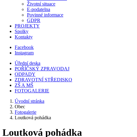
Životní situace
E-podatelna
Povinné informace
GDPR
PROJEKTY
Spolky
Kontakty
Facebook
Instagram
Úřední deska
POŘÍČSKÝ ZPRAVODAJ
ODPADY
ZDRAVOTNÍ STŘEDISKO
ZŠ A MŠ
FOTOGALERIE
Úvodní stránka
Obec
Fotogalerie
Loutková pohádka
Loutková pohádka