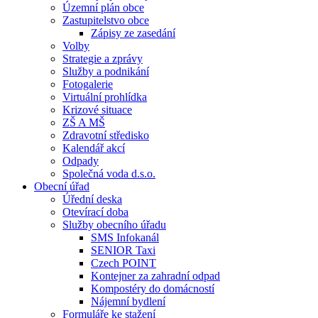
Územní plán obce
Zastupitelstvo obce
Zápisy ze zasedání
Volby
Strategie a zprávy
Služby a podnikání
Fotogalerie
Virtuální prohlídka
Krizové situace
ZŠ A MŠ
Zdravotní středisko
Kalendář akcí
Odpady
Společná voda d.s.o.
Obecní úřad
Úřední deska
Otevírací doba
Služby obecního úřadu
SMS Infokanál
SENIOR Taxi
Czech POINT
Kontejner za zahradní odpad
Kompostéry do domácností
Nájemní bydlení
Formuláře ke stažení