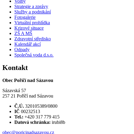
Volby
Strategie a zprávy
Služby a podnikání
Fotogalerie
Virtuální prohlídka
Krizové situace
ZŠ A MŠ
Zdravotní středisko
Kalendář akcí
Odpady
Společná voda d.s.o.
Kontakt
Obec Poříčí nad Sázavou
Sázavská 57
257 21 Poříčí nad Sázavou
Č.Ú.
320105389/0800
IČ
00232513
Tel.:
+420 317 779 415
Datová schránka:
irubi8b
obec@poricinadsazavou.cz