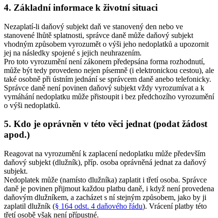
4. Základní informace k životní situaci
Nezaplatí-li daňový subjekt daň ve stanovený den nebo ve
stanovené lhůtě splatnosti, správce daně může daňový subjekt
vhodným způsobem vyrozumět o výši jeho nedoplatků a upozornit
jej na následky spojené s jejich neuhrazením.
Pro toto vyrozumění není zákonem předepsána forma rozhodnutí,
může být tedy provedeno nejen písemně (i elektronickou cestou), ale
také osobně při ústním jednání se správcem daně anebo telefonicky.
Správce daně není povinen daňový subjekt vždy vyrozumívat a k
vymáhání nedoplatku může přistoupit i bez předchozího vyrozumění
o výši nedoplatků.
5. Kdo je oprávněn v této věci jednat (podat žádost
apod.)
Reagovat na vyrozumění k zaplacení nedoplatku může především
daňový subjekt (dlužník), příp. osoba oprávněná jednat za daňový
subjekt.
Nedoplatek může (namísto dlužníka) zaplatit i třetí osoba. Správce
daně je povinen přijmout každou platbu daně, i když není provedena
daňovým dlužníkem, a zacházet s ní stejným způsobem, jako by ji
zaplatil dlužník (
§ 164 odst. 4 daňového řádu
). Vrácení platby této
třetí osobě však není přípustné.