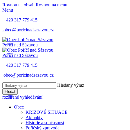
Rovnou na obsah
Rovnou na menu
Menu
+420 317 779 415
obec@poricinadsazavou.cz
Poříčí nad Sázavou
Poříčí nad Sázavou
+420 317 779 415
obec@poricinadsazavou.cz
Hledaný výraz
Hledat
rozšířené vyhledávání
Obec
KRIZOVÉ SITUACE
Aktuality
Historie a současnost
Poříčský zpravodaj