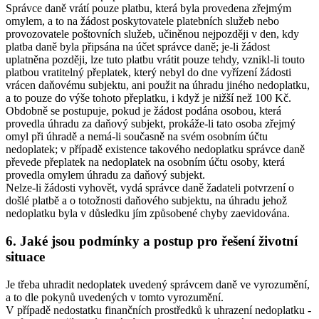
Správce daně vrátí pouze platbu, která byla provedena zřejmým
omylem, a to na žádost poskytovatele platebních služeb nebo
provozovatele poštovních služeb, učiněnou nejpozději v den, kdy
platba daně byla připsána na účet správce daně; je-li žádost
uplatněna později, lze tuto platbu vrátit pouze tehdy, vznikl-li touto
platbou vratitelný přeplatek, který nebyl do dne vyřízení žádosti
vrácen daňovému subjektu, ani použit na úhradu jiného nedoplatku,
a to pouze do výše tohoto přeplatku, i když je nižší než 100 Kč.
Obdobně se postupuje, pokud je žádost podána osobou, která
provedla úhradu za daňový subjekt, prokáže-li tato osoba zřejmý
omyl při úhradě a nemá-li současně na svém osobním účtu
nedoplatek; v případě existence takového nedoplatku správce daně
převede přeplatek na nedoplatek na osobním účtu osoby, která
provedla omylem úhradu za daňový subjekt.
Nelze-li žádosti vyhovět, vydá správce daně žadateli potvrzení o
došlé platbě a o totožnosti daňového subjektu, na úhradu jehož
nedoplatku byla v důsledku jím způsobené chyby zaevidována.
6. Jaké jsou podmínky a postup pro řešení životní
situace
Je třeba uhradit nedoplatek uvedený správcem daně ve vyrozumění,
a to dle pokynů uvedených v tomto vyrozumění.
V případě nedostatku finančních prostředků k uhrazení nedoplatku -