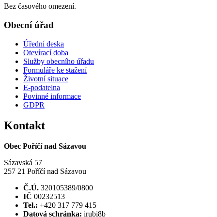
Bez časového omezení.
Obecní úřad
Úřední deska
Otevírací doba
Služby obecního úřadu
Formuláře ke stažení
Životní situace
E-podatelna
Povinné informace
GDPR
Kontakt
Obec Poříčí nad Sázavou
Sázavská 57
257 21 Poříčí nad Sázavou
Č.Ú.
320105389/0800
IČ
00232513
Tel.:
+420 317 779 415
Datová schránka:
irubi8b