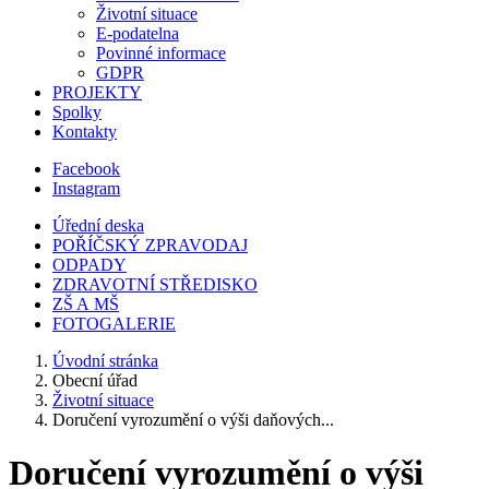
Životní situace
E-podatelna
Povinné informace
GDPR
PROJEKTY
Spolky
Kontakty
Facebook
Instagram
Úřední deska
POŘÍČSKÝ ZPRAVODAJ
ODPADY
ZDRAVOTNÍ STŘEDISKO
ZŠ A MŠ
FOTOGALERIE
Úvodní stránka
Obecní úřad
Životní situace
Doručení vyrozumění o výši daňových...
Doručení vyrozumění o výši