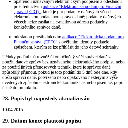
opatřenou uznávaným elektronickým podpisem a odeslanou
prostřednictvím
aplikace "Elektronická podání pro Finanční
správu (EPO)"
, která je pro podání v daňových věcech
elektronickou podatelnou správce daně; podání v daňových
věcech nelze zasílat na e-mailovou adresu podatelny
konkrétního správce daně,
odeslanou prostřednictvím
aplikace "Elektronická podání pro
Finanční správu (EPO)"
s ověřením identity podatele
způsobem, kterým se lze přihlásit do jeho datové schránky.
Účinky podání má rovněž úkon učiněný vůči správci daně za
použití datové zprávy bez uznávaného elektronického podpisu nebo
za použití jiných přenosových technik, které je správce daně
způsobilý přijmout, pokud je toto podání do 5 dnů ode dne, kdy
došlo správci daně, potvrzeno nebo opakováno některým z výše
uvedených způsobů elektronické komunikace, nebo písemně, popř.
ústně do protokolu.
28. Popis byl naposledy aktualizován
10.04.2015
29. Datum konce platnosti popisu