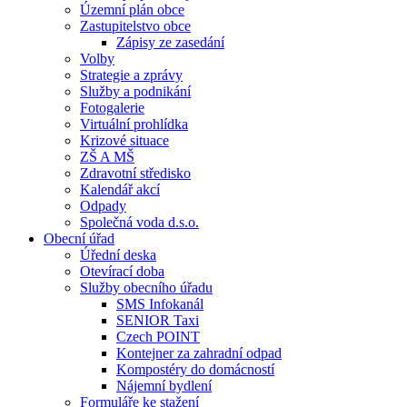
Územní plán obce
Zastupitelstvo obce
Zápisy ze zasedání
Volby
Strategie a zprávy
Služby a podnikání
Fotogalerie
Virtuální prohlídka
Krizové situace
ZŠ A MŠ
Zdravotní středisko
Kalendář akcí
Odpady
Společná voda d.s.o.
Obecní úřad
Úřední deska
Otevírací doba
Služby obecního úřadu
SMS Infokanál
SENIOR Taxi
Czech POINT
Kontejner za zahradní odpad
Kompostéry do domácností
Nájemní bydlení
Formuláře ke stažení