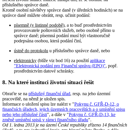
příslušného správce daně.
Kromě osobní návštěvy správce daně (v úředních hodinách) se na
správce daně můžete obrátit, resp. učinit podání:
písemně (v listinné podobě)
, a to buď prostřednictvím
provozovatele poštovních služeb, nebo osobně přímo u
správce daně; písemná podání musí být vlastnoručně
podepsána osobou, která podání činí,
ústně do protokolu
u příslušného správce daně, nebo
elektronicky
(blíže viz bod 16) za použití
aplikace
"Elektronická podání pro Finanční správu (EPO)"
, popř.
prostřednictvím datové schránky.
8. Na které instituci životní situaci řešit
Obraťte se na
příslušný finanční úřad
, resp. na jeho územní
pracoviště, na němž je uložen spis.
Informace o uložení spisu lze nalézt v "
Pokynu č. GFŘ-D-12, o
finančních úřadech, jejich územních pracovištích a o umístění spisu
nebo jeho příslušné části
", a dále v "
Pokynu č. GFŘ-D-13, ke
změně umístění spisů v rámci finančního úřadu
".
Od 1. ledna 2013 je na území České republiky zřízeno 14 finančních