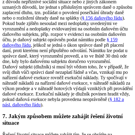
z důvodu nepříznivé sociální situace nebo z jiných zákonem
uznaných důvodů, lze jednat s příslušným správcem daně o způsobu
zaplacení dluhu, tzn. požádat o povolení posečkání úhrady daně
nebo o rozložení úhrady daně na splátky (
§ 156 daňového řádu
).
Pokud bude zjištěn nesoulad mezi nedoplatky uvedenými ve
vyrozumění a nedoplatky evidovanými na osobním daňovém účtu
daňového subjektu, příp. rozpor v evidenci na osobním daňovém
účtu, je daňový subjekt oprávněn podat námitku podle
§ 159
daňového řádu
, jelikož se jedná o úkon správce daně při placení
daní, proti kterému není připuštěno odvolání. Námitku lze podat u
správce daně, který vyrozumění provedl, a to ve lhůtě 30 dnů ode
dne, kdy bylo daňovému subjektu doručeno vyrozumění.
Daňový subjekt (dlužník) si musí být vědom toho, že v případě, že
svůj dluh vůči správci daně nezaplatí řádně a včas, vznikají mu po
nařízení daňové exekuce rovněž exekuční náklady. Ty spočívají v
náhradě nákladů za nařízení daňové exekuce, v náhradě nákladů za
výkon prodeje a v náhradě hotových výdajů vzniklých při provádění
daňové exekuce. Exekuční náklady je dlužník povinen hradit vždy,
pokud daňová exekuce nebyla provedena neoprávněně (
§ 182 a
násl. daňového řádu
).
7. Jakým způsobem můžete zahájit řešení životní
situace
Řešení životní situace můžete zahájit tím, že se obrátíte na