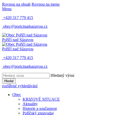
Rovnou na obsah
Rovnou na menu
Menu
+420 317 779 415
obec@poricinadsazavou.cz
Poříčí nad Sázavou
Poříčí nad Sázavou
+420 317 779 415
obec@poricinadsazavou.cz
Hledaný výraz
Hledat
rozšířené vyhledávání
Obec
KRIZOVÉ SITUACE
Aktuality
Historie a současnost
Poříčský zpravodaj