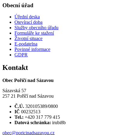
Obecní úřad
Úřední deska
Otevírací doba
Služby obecního úřadu
Formuláře ke stažení
Životní situace
E-podatelna
Povinné informace
GDPR
Kontakt
Obec Poříčí nad Sázavou
Sázavská 57
257 21 Poříčí nad Sázavou
Č.Ú.
320105389/0800
IČ
00232513
Tel.:
+420 317 779 415
Datová schránka:
irubi8b
obec@poricinadsazavou.cz