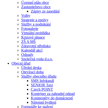
Územní plán obce
Zastupitelstvo obce
Zápisy ze zasedání
Volby
Strategie a zprávy
Služby a podnikání
Fotogalerie
Virtuální prohlídka
Krizové situace
ZŠ A MŠ
Zdravotní středisko
Kalendář akcí
Odpady
Společná voda d.s.o.
Obecní úřad
Úřední deska
Otevírací doba
Služby obecního úřadu
SMS Infokanál
SENIOR Taxi
Czech POINT
Kontejner za zahradní odpad
Kompostéry do domácností
Nájemní bydlení
Formuláře ke stažení