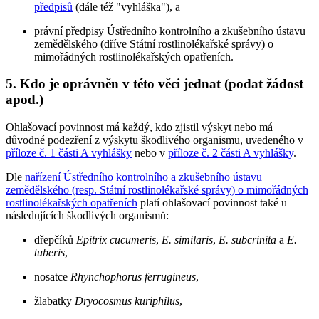
předpisů
(dále též "vyhláška"), a
právní předpisy Ústředního kontrolního a zkušebního ústavu
zemědělského (dříve Státní rostlinolékařské správy) o
mimořádných rostlinolékařských opatřeních.
5. Kdo je oprávněn v této věci jednat (podat žádost
apod.)
Ohlašovací povinnost má každý, kdo zjistil výskyt nebo má
důvodné podezření z výskytu škodlivého organismu, uvedeného v
příloze č. 1 části A vyhlášky
nebo v
příloze č. 2 části A vyhlášky
.
Dle
nařízení Ústředního kontrolního a zkušebního ústavu
zemědělského (resp. Státní rostlinolékařské správy) o mimořádných
rostlinolékařských opatřeních
platí ohlašovací povinnost také u
následujících škodlivých organismů:
dřepčíků
Epitrix cucumeris
,
E. similaris
,
E. subcrinita
a
E.
tuberis
,
nosatce
Rhynchophorus ferrugineus
,
žlabatky
Dryocosmus kuriphilus
,