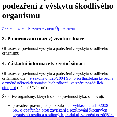
podezření z výskytu škodlivého
organismu
Základní znění
Rozšířené znění
Úplné znění
3. Pojmenování (název) životní situace
Ohlašovací povinnost výskytu a podezření z výskytu škodlivého
organismu
4. Základní informace k životní situaci
Ohlašovací povinnost výskytu a podezření z výskytu škodlivého
organismu dle
§ 9 zákona č. 326/2004 Sb., o rostlinolékařské péči a
o změně některých souvisejících zákonů, ve znění pozdějších
předpisů
(dále též "zákon").
Škodlivé organismy, kterých se tato povinnost týká, stanovují:
prováděcí právní předpis k zákonu -
vyhláška č. 215/2008
Sb., o opatřeních proti zavlékání a rozšiřování škodlivých
organismů rostlin a rostlinných produktů, ve znění pozdějších