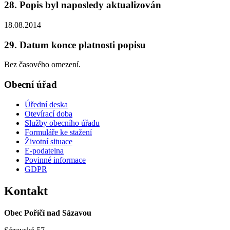
28. Popis byl naposledy aktualizován
18.08.2014
29. Datum konce platnosti popisu
Bez časového omezení.
Obecní úřad
Úřední deska
Otevírací doba
Služby obecního úřadu
Formuláře ke stažení
Životní situace
E-podatelna
Povinné informace
GDPR
Kontakt
Obec Poříčí nad Sázavou