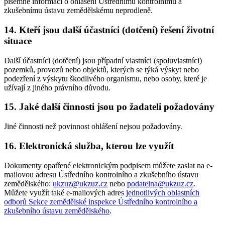
písemně informaci o ohlášení Ústřednímu kontrolnímu a
zkušebnímu ústavu zemědělskému neprodleně.
14. Kteří jsou další účastníci (dotčení) řešení životní
situace
Další účastníci (dotčení) jsou případní vlastníci (spoluvlastníci)
pozemků, provozů nebo objektů, kterých se týká výskyt nebo
podezření z výskytu škodlivého organismu, nebo osoby, které je
užívají z jiného právního důvodu.
15. Jaké další činnosti jsou po žadateli požadovány
Jiné činnosti než povinnost ohlášení nejsou požadovány.
16. Elektronická služba, kterou lze využít
Dokumenty opatřené elektronickým podpisem můžete zaslat na e-
mailovou adresu Ústředního kontrolního a zkušebního ústavu
zemědělského:
ukzuz@ukzuz.cz
nebo
podatelna@ukzuz.cz
.
Můžete využít také e-mailových adres
jednotlivých oblastních
odborů Sekce zemědělské inspekce Ústředního kontrolního a
zkušebního ústavu zemědělského
.