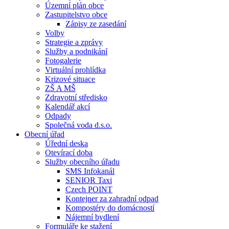
Územní plán obce
Zastupitelstvo obce
Zápisy ze zasedání
Volby
Strategie a zprávy
Služby a podnikání
Fotogalerie
Virtuální prohlídka
Krizové situace
ZŠ A MŠ
Zdravotní středisko
Kalendář akcí
Odpady
Společná voda d.s.o.
Obecní úřad
Úřední deska
Otevírací doba
Služby obecního úřadu
SMS Infokanál
SENIOR Taxi
Czech POINT
Kontejner za zahradní odpad
Kompostéry do domácností
Nájemní bydlení
Formuláře ke stažení