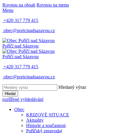
Rovnou na obsah
Rovnou na menu
Menu
+420 317 779 415
obec@poricinadsazavou.cz
Poříčí nad Sázavou
Poříčí nad Sázavou
+420 317 779 415
obec@poricinadsazavou.cz
Hledaný výraz
Hledat
rozšířené vyhledávání
Obec
KRIZOVÉ SITUACE
Aktuality
Historie a současnost
Poříčský zpravodaj