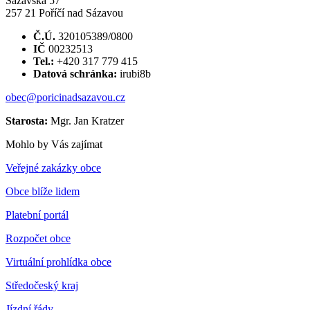
Sázavská 57
257 21 Poříčí nad Sázavou
Č.Ú.
320105389/0800
IČ
00232513
Tel.:
+420 317 779 415
Datová schránka:
irubi8b
obec@poricinadsazavou.cz
Starosta:
Mgr. Jan Kratzer
Mohlo by Vás zajímat
Veřejné zakázky obce
Obce blíže lidem
Platební portál
Rozpočet obce
Virtuální prohlídka obce
Středočeský kraj
Jízdní řády