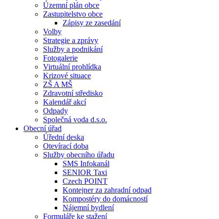
Územní plán obce
Zastupitelstvo obce
Zápisy ze zasedání
Volby
Strategie a zprávy
Služby a podnikání
Fotogalerie
Virtuální prohlídka
Krizové situace
ZŠ A MŠ
Zdravotní středisko
Kalendář akcí
Odpady
Společná voda d.s.o.
Obecní úřad
Úřední deska
Otevírací doba
Služby obecního úřadu
SMS Infokanál
SENIOR Taxi
Czech POINT
Kontejner za zahradní odpad
Kompostéry do domácností
Nájemní bydlení
Formuláře ke stažení