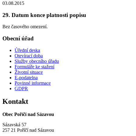
03.08.2015
29. Datum konce platnosti popisu
Bez časového omezení.
Obecní úřad
Úřední deska
Otevírací doba
Služby obecního úřadu
Formuláře ke stažení
Životní situace
E-podatelna
Povinné informace
GDPR
Kontakt
Obec Poříčí nad Sázavou
Sázavská 57
257 21 Poříčí nad Sázavou