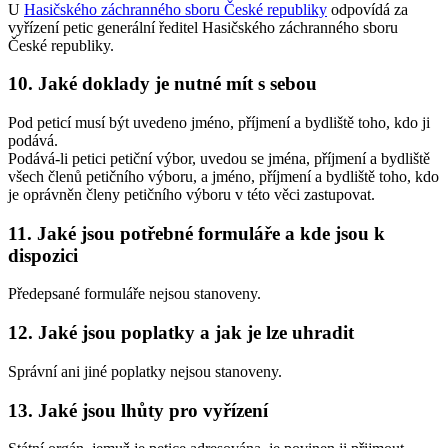
U
Hasičského záchranného sboru České republiky
odpovídá za
vyřízení petic generální ředitel Hasičského záchranného sboru
České republiky.
10. Jaké doklady je nutné mít s sebou
Pod peticí musí být uvedeno jméno, příjmení a bydliště toho, kdo ji
podává.
Podává-li petici petiční výbor, uvedou se jména, příjmení a bydliště
všech členů petičního výboru, a jméno, příjmení a bydliště toho, kdo
je oprávněn členy petičního výboru v této věci zastupovat.
11. Jaké jsou potřebné formuláře a kde jsou k
dispozici
Předepsané formuláře nejsou stanoveny.
12. Jaké jsou poplatky a jak je lze uhradit
Správní ani jiné poplatky nejsou stanoveny.
13. Jaké jsou lhůty pro vyřízení