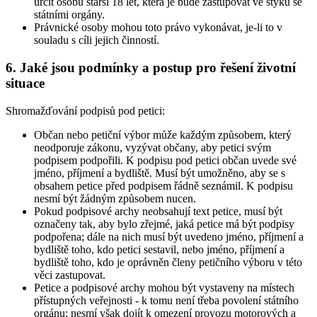
určit osobu starší 18 let, která je bude zastupovat ve styku se
státními orgány.
Právnické osoby mohou toto právo vykonávat, je-li to v
souladu s cíli jejich činností.
6. Jaké jsou podmínky a postup pro řešení životní
situace
Shromažďování podpisů pod petici:
Občan nebo petiční výbor může každým způsobem, který
neodporuje zákonu, vyzývat občany, aby petici svým
podpisem podpořili. K podpisu pod petici občan uvede své
jméno, příjmení a bydliště. Musí být umožněno, aby se s
obsahem petice před podpisem řádně seznámil. K podpisu
nesmí být žádným způsobem nucen.
Pokud podpisové archy neobsahují text petice, musí být
označeny tak, aby bylo zřejmé, jaká petice má být podpisy
podpořena; dále na nich musí být uvedeno jméno, příjmení a
bydliště toho, kdo petici sestavil, nebo jméno, příjmení a
bydliště toho, kdo je oprávněn členy petičního výboru v této
věci zastupovat.
Petice a podpisové archy mohou být vystaveny na místech
přístupných veřejnosti - k tomu není třeba povolení státního
orgánu; nesmí však dojít k omezení provozu motorových a