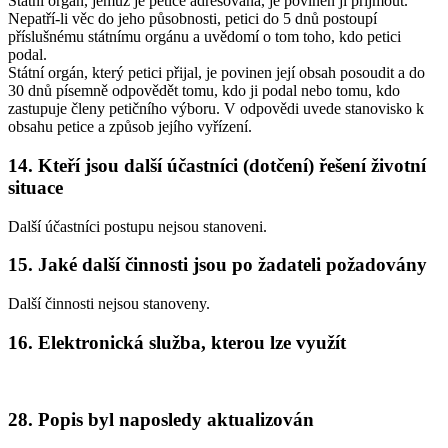
Státní orgán, jemuž je petice adresována, je povinen ji přijmout.
Nepatří-li věc do jeho působnosti, petici do 5 dnů postoupí
příslušnému státnímu orgánu a uvědomí o tom toho, kdo petici
podal.
Státní orgán, který petici přijal, je povinen její obsah posoudit a do
30 dnů písemně odpovědět tomu, kdo ji podal nebo tomu, kdo
zastupuje členy petičního výboru. V odpovědi uvede stanovisko k
obsahu petice a způsob jejího vyřízení.
14. Kteří jsou další účastníci (dotčení) řešení životní
situace
Další účastníci postupu nejsou stanoveni.
15. Jaké další činnosti jsou po žadateli požadovány
Další činnosti nejsou stanoveny.
16. Elektronická služba, kterou lze využít
28. Popis byl naposledy aktualizován