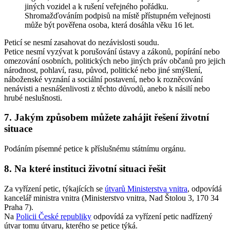
jiných vozidel a k rušení veřejného pořádku.
Shromažďováním podpisů na místě přístupném veřejnosti
může být pověřena osoba, která dosáhla věku 16 let.
Peticí se nesmí zasahovat do nezávislosti soudu.
Petice nesmí vyzývat k porušování ústavy a zákonů, popírání nebo
omezování osobních, politických nebo jiných práv občanů pro jejich
národnost, pohlaví, rasu, původ, politické nebo jiné smýšlení,
náboženské vyznání a sociální postavení, nebo k rozněcování
nenávisti a nesnášenlivosti z těchto důvodů, anebo k násilí nebo
hrubé neslušnosti.
7. Jakým způsobem můžete zahájit řešení životní
situace
Podáním písemné petice k příslušnému státnímu orgánu.
8. Na které instituci životní situaci řešit
Za vyřízení petic, týkajících se
útvarů Ministerstva vnitra
, odpovídá
kancelář ministra vnitra (Ministerstvo vnitra, Nad Štolou 3, 170 34
Praha 7).
Na
Policii České republiky
odpovídá za vyřízení petic nadřízený
útvar tomu útvaru, kterého se petice týká.