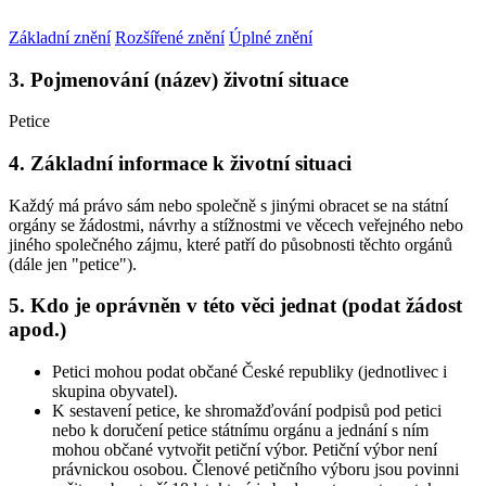
Základní znění
Rozšířené znění
Úplné znění
3. Pojmenování (název) životní situace
Petice
4. Základní informace k životní situaci
Každý má právo sám nebo společně s jinými obracet se na státní
orgány se žádostmi, návrhy a stížnostmi ve věcech veřejného nebo
jiného společného zájmu, které patří do působnosti těchto orgánů
(dále jen "petice").
5. Kdo je oprávněn v této věci jednat (podat žádost
apod.)
Petici mohou podat občané České republiky (jednotlivec i
skupina obyvatel).
K sestavení petice, ke shromažďování podpisů pod petici
nebo k doručení petice státnímu orgánu a jednání s ním
mohou občané vytvořit petiční výbor. Petiční výbor není
právnickou osobou. Členové petičního výboru jsou povinni