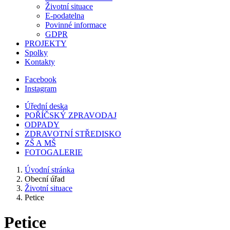
Životní situace
E-podatelna
Povinné informace
GDPR
PROJEKTY
Spolky
Kontakty
Facebook
Instagram
Úřední deska
POŘÍČSKÝ ZPRAVODAJ
ODPADY
ZDRAVOTNÍ STŘEDISKO
ZŠ A MŠ
FOTOGALERIE
Úvodní stránka
Obecní úřad
Životní situace
Petice
Petice