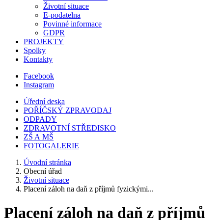
Životní situace
E-podatelna
Povinné informace
GDPR
PROJEKTY
Spolky
Kontakty
Facebook
Instagram
Úřední deska
POŘÍČSKÝ ZPRAVODAJ
ODPADY
ZDRAVOTNÍ STŘEDISKO
ZŠ A MŠ
FOTOGALERIE
Úvodní stránka
Obecní úřad
Životní situace
Placení záloh na daň z příjmů fyzickými...
Placení záloh na daň z příjmů