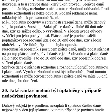
dozvěděl, a to u správce daně, který úkon provedl. Správce daně
posoudí námitky, rozhodne o nich a toto rozhodnutí odůvodní. Proti
tomuto rozhodnutí se nelze odvolat. Podaná reklamace nemá
odkladný účinek pro samotné řízení.
Má-li poplatník pochyby o správnosti sražené daně, může daňový
subjekt podat stížnost a požádat plátce daně ve lhůtě 60 dnů ode
dne, kdy ke srážce došlo, o vysvětlení. V žádosti uvede důvody
svědčící pro jeho pochybnosti. Plátce daně je povinen sdělit
poplatníkovi požadované údaje do 30 dnů ode dne, kdy žádost
obdržel, a v téže lhůtě případnou chybu opravit.
Nesouhlasí-li poplatník s postupem plátce daně, může podat stížnost
na postup plátce daně správci daně, v jehož obvodu má plátce daně
sídlo nebo bydliště, a to do 30 dnů ode dne, kdy poplatník obdržel
sdělení plátce daně.
Správce daně o stížnosti rozhodne a rozhodnutí doručí poplatníkovi
i plátci daně. Výrok rozhodnutí musí být odůvodněn. Proti tomuto
rozhodnutí se může odvolat poplatník i plátce daně ve lhůtě 30 dnů
ode dne jeho doručení.
20. Jaké sankce mohou být uplatněny v případě
nedodržení povinností
Daňový subjekt je v prodlení, nezaplatí-li splatnou částku daně
nejpozději v den její splatnosti; v tomto případě je povinen hradit