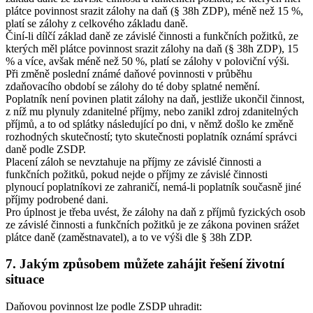
plátce povinnost srazit zálohy na daň (§ 38h ZDP), méně než 15 %,
platí se zálohy z celkového základu daně.
Činí-li dílčí základ daně ze závislé činnosti a funkčních požitků, ze
kterých měl plátce povinnost srazit zálohy na daň (§ 38h ZDP), 15
% a více, avšak méně než 50 %, platí se zálohy v poloviční výši.
Při změně poslední známé daňové povinnosti v průběhu
zdaňovacího období se zálohy do té doby splatné nemění.
Poplatník není povinen platit zálohy na daň, jestliže ukončil činnost,
z níž mu plynuly zdanitelné příjmy, nebo zanikl zdroj zdanitelných
příjmů, a to od splátky následující po dni, v němž došlo ke změně
rozhodných skutečností; tyto skutečnosti poplatník oznámí správci
daně podle ZSDP.
Placení záloh se nevztahuje na příjmy ze závislé činnosti a
funkčních požitků, pokud nejde o příjmy ze závislé činnosti
plynoucí poplatníkovi ze zahraničí, nemá-li poplatník současně jiné
příjmy podrobené dani.
Pro úplnost je třeba uvést, že zálohy na daň z příjmů fyzických osob
ze závislé činnosti a funkčních požitků je ze zákona povinen srážet
plátce daně (zaměstnavatel), a to ve výši dle § 38h ZDP.
7. Jakým způsobem můžete zahájit řešení životní
situace
Daňovou povinnost lze podle ZSDP uhradit: