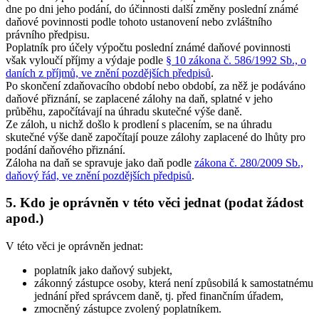
dne po dni jeho podání, do účinnosti další změny poslední známé
daňové povinnosti podle tohoto ustanovení nebo zvláštního
právního předpisu.
Poplatník pro účely výpočtu poslední známé daňové povinnosti
však vyloučí příjmy a výdaje podle
§ 10 zákona č. 586/1992 Sb., o
daních z příjmů, ve znění pozdějších předpisů
.
Po skončení zdaňovacího období nebo období, za něž je podáváno
daňové přiznání, se zaplacené zálohy na daň, splatné v jeho
průběhu, započítávají na úhradu skutečné výše daně.
Ze záloh, u nichž došlo k prodlení s placením, se na úhradu
skutečné výše daně započítají pouze zálohy zaplacené do lhůty pro
podání daňového přiznání.
Záloha na daň se spravuje jako daň podle
zákona č. 280/2009 Sb.,
daňový řád, ve znění pozdějších předpisů
.
5. Kdo je oprávněn v této věci jednat (podat žádost
apod.)
V této věci je oprávněn jednat:
poplatník jako daňový subjekt,
zákonný zástupce osoby, která není způsobilá k samostatnému
jednání před správcem daně, tj. před finančním úřadem,
zmocněný zástupce zvolený poplatníkem.