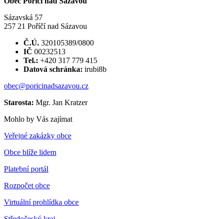
Obec Poříčí nad Sázavou
Sázavská 57
257 21 Poříčí nad Sázavou
Č.Ú.
320105389/0800
IČ
00232513
Tel.:
+420 317 779 415
Datová schránka:
irubi8b
obec@poricinadsazavou.cz
Starosta:
Mgr. Jan Kratzer
Mohlo by Vás zajímat
Veřejné zakázky obce
Obce blíže lidem
Platební portál
Rozpočet obce
Virtuální prohlídka obce
Středočeský kraj