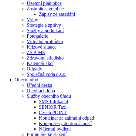
Územní plán obce
Zastupitelstvo obce
Zápisy ze zasedání
Volby
Strategie a zprávy
Služby a podnikání
Fotogalerie
Virtuální prohlídka
Krizové situace
ZŠ A MŠ
Zdravotní středisko
Kalendář akcí
Odpady
Společná voda d.s.o.
Obecní úřad
Úřední deska
Otevírací doba
Služby obecního úřadu
SMS Infokanál
SENIOR Taxi
Czech POINT
Kontejner za zahradní odpad
Kompostéry do domácností
Nájemní bydlení
Formuláře ke stažení