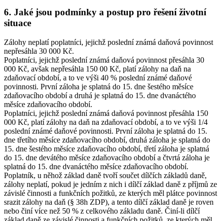
6. Jaké jsou podmínky a postup pro řešení životní
situace
Zálohy neplatí poplatníci, jejichž poslední známá daňová povinnost
nepřesáhla 30 000 Kč.
Poplatníci, jejichž poslední známá daňová povinnost přesáhla 30
000 Kč, avšak nepřesáhla 150 00 Kč, platí zálohy na daň na
zdaňovací období, a to ve výši 40 % poslední známé daňové
povinnosti. První záloha je splatná do 15. dne šestého měsíce
zdaňovacího období a druhá je splatná do 15. dne dvanáctého
měsíce zdaňovacího období.
Poplatníci, jejichž poslední známá daňová povinnost přesáhla 150
000 Kč, platí zálohy na daň na zdaňovací období, a to ve výši 1/4
poslední známé daňové povinnosti. První záloha je splatná do 15.
dne třetího měsíce zdaňovacího období, druhá záloha je splatná do
15. dne šestého měsíce zdaňovacího období, třetí záloha je splatná
do 15. dne devátého měsíce zdaňovacího období a čtvrtá záloha je
splatná do 15. dne dvanáctého měsíce zdaňovacího období.
Poplatník, u něhož základ daně tvoří součet dílčích základů daně,
zálohy neplatí, pokud je jedním z nich i dílčí základ daně z příjmů ze
závislé činnosti a funkčních požitků, ze kterých měl plátce povinnost
srazit zálohy na daň (§ 38h ZDP), a tento dílčí základ daně je roven
nebo činí více než 50 % z celkového základu daně. Činí-li dílčí
základ daně ze závislé činnosti a funkčních požitků, ze kterých měl