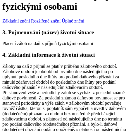
fyzickými osobami
Základní znění
Rozšířené znění
Úplné znění
3. Pojmenování (název) životní situace
Placení záloh na daň z příjmů fyzickými osobami
4. Základní informace k životní situaci
Zálohy na daň z příjmů se platí v průběhu zálohového období.
Zálohové období je období od prvního dne následujícího po
uplynutí posledního dne lhůty pro podání daňového přiznání za
minulé zdaňovací období do posledního dne lhůty pro podání
daňového přiznání v následujícím zdaňovacím období.
Při stanovení výše a periodicity záloh se vychází z poslední známé
daňové povinnosti. Za poslední známou daňovou povinnost se pro
stanovení periodicity a výše záloh v zálohovém období považuje
rovněž částka, kterou si poplatník sám vypočetl a uvedl v daňovém
(dodatečném) přiznání za období bezprostředně předcházející
zdaňovacímu období, s platností od následujícího dne po termínu
pro podání daňového (dodatečného) přiznání, a bylo-li daňové
(dodatečné) přiznání podáno opožděně, s platností od následujícího