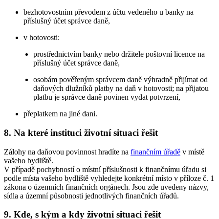
bezhotovostním převodem z účtu vedeného u banky na
příslušný účet správce daně,
v hotovosti:
prostřednictvím banky nebo držitele poštovní licence na
příslušný účet správce daně,
osobám pověřeným správcem daně výhradně přijímat od
daňových dlužníků platby na daň v hotovosti; na přijatou
platbu je správce daně povinen vydat potvrzení,
přeplatkem na jiné dani.
8. Na které instituci životní situaci řešit
Zálohy na daňovou povinnost hradíte na
finančním úřadě
v místě
vašeho bydliště.
V případě pochybností o místní příslušnosti k finančnímu úřadu si
podle místa vašeho bydliště vyhledejte konkrétní místo v příloze č. 1
zákona o územních finančních orgánech. Jsou zde uvedeny názvy,
sídla a územní působnosti jednotlivých finančních úřadů.
9. Kde, s kým a kdy životní situaci řešit