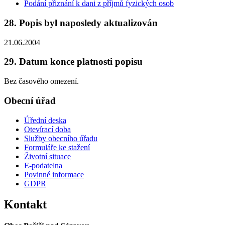
Podání přiznání k dani z příjmů fyzických osob
28. Popis byl naposledy aktualizován
21.06.2004
29. Datum konce platnosti popisu
Bez časového omezení.
Obecní úřad
Úřední deska
Otevírací doba
Služby obecního úřadu
Formuláře ke stažení
Životní situace
E-podatelna
Povinné informace
GDPR
Kontakt