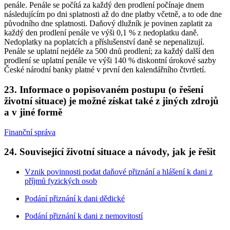
penále. Penále se počítá za každý den prodlení počínaje dnem
následujícím po dni splatnosti až do dne platby včetně, a to ode dne
původního dne splatnosti. Daňový dlužník je povinen zaplatit za
každý den prodlení penále ve výši 0,1 % z nedoplatku daně.
Nedoplatky na poplatcích a příslušenství daně se nepenalizují.
Penále se uplatní nejdéle za 500 dnů prodlení; za každý další den
prodlení se uplatní penále ve výši 140 % diskontní úrokové sazby
České národní banky platné v první den kalendářního čtvrtletí.
23. Informace o popisovaném postupu (o řešení
životní situace) je možné získat také z jiných zdrojů
a v jiné formě
Finanční správa
24. Související životní situace a návody, jak je řešit
Vznik povinnosti podat daňové přiznání a hlášení k dani z
příjmů fyzických osob
Podání přiznání k dani dědické
Podání přiznání k dani z nemovitostí