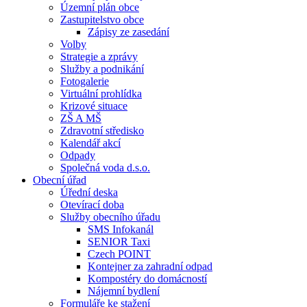
Územní plán obce
Zastupitelstvo obce
Zápisy ze zasedání
Volby
Strategie a zprávy
Služby a podnikání
Fotogalerie
Virtuální prohlídka
Krizové situace
ZŠ A MŠ
Zdravotní středisko
Kalendář akcí
Odpady
Společná voda d.s.o.
Obecní úřad
Úřední deska
Otevírací doba
Služby obecního úřadu
SMS Infokanál
SENIOR Taxi
Czech POINT
Kontejner za zahradní odpad
Kompostéry do domácností
Nájemní bydlení
Formuláře ke stažení