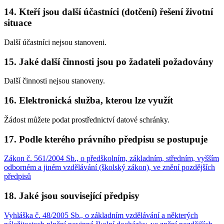
14. Kteří jsou další účastníci (dotčení) řešení životní
situace
Další účastníci nejsou stanoveni.
15. Jaké další činnosti jsou po žadateli požadovány
Další činnosti nejsou stanoveny.
16. Elektronická služba, kterou lze využít
Žádost můžete podat prostřednictví datové schránky.
17. Podle kterého právního předpisu se postupuje
Zákon č. 561/2004 Sb., o předškolním, základním, středním, vyšším
odborném a jiném vzdělávání (školský zákon), ve znění pozdějších
předpisů
18. Jaké jsou související předpisy
Vyhláška č. 48/2005 Sb., o základním vzdělávání a některých