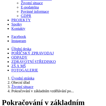
Životní situace
E-podatelna
Povinné informace
GDPR
PROJEKTY
Spolky
Kontakty
Facebook
Instagram
Úřední deska
POŘÍČSKÝ ZPRAVODAJ
ODPADY
ZDRAVOTNÍ STŘEDISKO
ZŠ A MŠ
FOTOGALERIE
Úvodní stránka
Obecní úřad
Životní situace
Pokračování v základním vzdělávání po...
Pokračování v základním