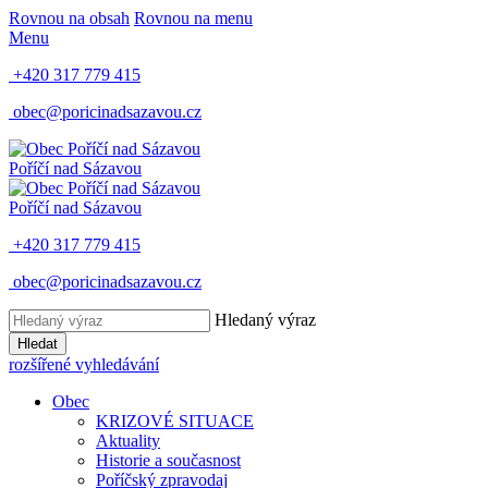
Rovnou na obsah
Rovnou na menu
Menu
+420 317 779 415
obec@poricinadsazavou.cz
Poříčí nad Sázavou
Poříčí nad Sázavou
+420 317 779 415
obec@poricinadsazavou.cz
Hledaný výraz
Hledat
rozšířené vyhledávání
Obec
KRIZOVÉ SITUACE
Aktuality
Historie a současnost
Poříčský zpravodaj