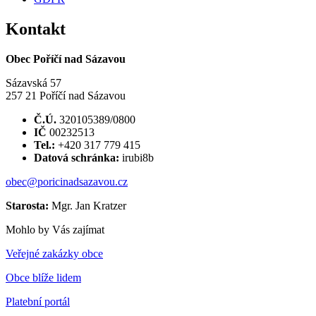
Kontakt
Obec Poříčí nad Sázavou
Sázavská 57
257 21 Poříčí nad Sázavou
Č.Ú.
320105389/0800
IČ
00232513
Tel.:
+420 317 779 415
Datová schránka:
irubi8b
obec@poricinadsazavou.cz
Starosta:
Mgr. Jan Kratzer
Mohlo by Vás zajímat
Veřejné zakázky obce
Obce blíže lidem
Platební portál