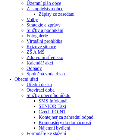
Územní plán obce
Zastupitelstvo obce
Zápisy ze zasedání
Volby
Strategie a zprávy
Služby a podnikání
Fotogalerie
Virtuální prohlídka
Krizové situace
ZŠ A MŠ
Zdravotní středisko
Kalendář akcí
Odpady
Společná voda d.s.o.
Obecní úřad
Úřední deska
Otevírací doba
Služby obecního úřadu
SMS Infokanál
SENIOR Taxi
Czech POINT
Kontejner za zahradní odpad
Kompostéry do domácností
Nájemní bydlení
Formuláře ke stažení