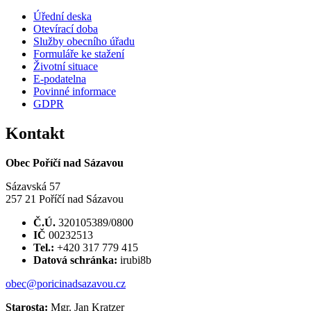
Úřední deska
Otevírací doba
Služby obecního úřadu
Formuláře ke stažení
Životní situace
E-podatelna
Povinné informace
GDPR
Kontakt
Obec Poříčí nad Sázavou
Sázavská 57
257 21 Poříčí nad Sázavou
Č.Ú.
320105389/0800
IČ
00232513
Tel.:
+420 317 779 415
Datová schránka:
irubi8b
obec@poricinadsazavou.cz
Starosta:
Mgr. Jan Kratzer