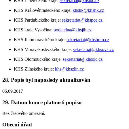
KHS Libereckého kraje:
sekretariat@khslbc.cz
KHS Královéhradeckého kraje:
khshk@khshk.cz
KHS Pardubického kraje:
sekretariat@khspce.cz
KHS kraje Vysočina:
podatelna@khsjih.cz
KHS Jihomoravského kraje:
sekretariat@khsbrno.cz
KHS Moravskoslezského kraje:
sekretariat@khsova.cz
KHS Olomouckého kraje:
sekretariat@khsolc.cz
KHS Zlínského kraje:
khs@khszlin.cz
28. Popis byl naposledy aktualizován
06.09.2017
29. Datum konce platnosti popisu
Bez časového omezení.
Obecní úřad