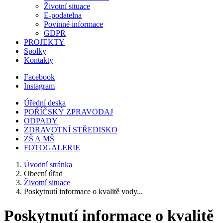
Životní situace
E-podatelna
Povinné informace
GDPR
PROJEKTY
Spolky
Kontakty
Facebook
Instagram
Úřední deska
POŘÍČSKÝ ZPRAVODAJ
ODPADY
ZDRAVOTNÍ STŘEDISKO
ZŠ A MŠ
FOTOGALERIE
Úvodní stránka
Obecní úřad
Životní situace
Poskytnutí informace o kvalitě vody...
Poskytnutí informace o kvalitě