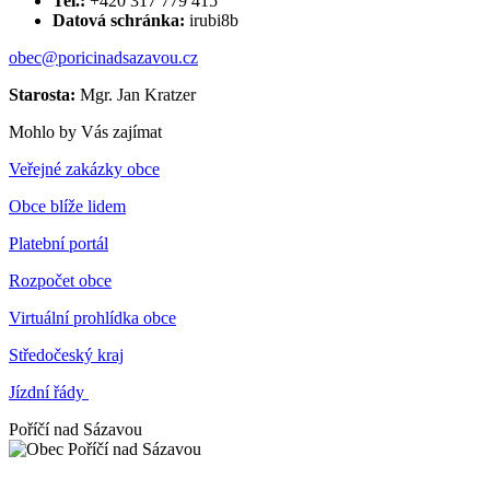
Tel.:
+420 317 779 415
Datová schránka:
irubi8b
obec@poricinadsazavou.cz
Starosta:
Mgr. Jan Kratzer
Mohlo by Vás zajímat
Veřejné zakázky obce
Obce blíže lidem
Platební portál
Rozpočet obce
Virtuální prohlídka obce
Středočeský kraj
Jízdní řády
Poříčí nad Sázavou