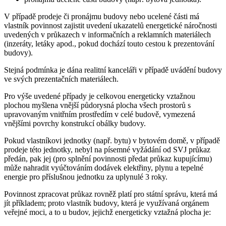
V případě prodeje či pronájmu budovy nebo ucelené části má
vlastník povinnost zajistit uvedení ukazatelů energetické náročnosti
uvedených v průkazech v informačních a reklamních materiálech
(inzeráty, letáky apod., pokud dochází touto cestou k prezentování
budovy).
Stejná podmínka je dána realitní kanceláři v případě uvádění budovy
ve svých prezentačních materiálech.
Pro výše uvedené případy je celkovou energeticky vztažnou
plochou myšlena vnější půdorysná plocha všech prostorů s
upravovaným vnitřním prostředím v celé budově, vymezená
vnějšími povrchy konstrukcí obálky budovy.
Pokud vlastníkovi jednotky (např. bytu) v bytovém domě, v případě
prodeje této jednotky, nebyl na písemné vyžádání od SVJ průkaz
předán, pak jej (pro splnění povinnosti předat průkaz kupujícímu)
může nahradit vyúčtováním dodávek elektřiny, plynu a tepelné
energie pro příslušnou jednotku za uplynulé 3 roky.
Povinnost zpracovat průkaz rovněž platí pro státní správu, která má
jít příkladem; proto vlastník budovy, která je využívaná orgánem
veřejné moci, a to u budov, jejichž energeticky vztažná plocha je: