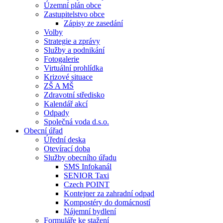
Územní plán obce
Zastupitelstvo obce
Zápisy ze zasedání
Volby
Strategie a zprávy
Služby a podnikání
Fotogalerie
Virtuální prohlídka
Krizové situace
ZŠ A MŠ
Zdravotní středisko
Kalendář akcí
Odpady
Společná voda d.s.o.
Obecní úřad
Úřední deska
Otevírací doba
Služby obecního úřadu
SMS Infokanál
SENIOR Taxi
Czech POINT
Kontejner za zahradní odpad
Kompostéry do domácností
Nájemní bydlení
Formuláře ke stažení