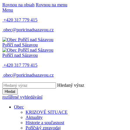
Rovnou na obsah
Rovnou na menu
Menu
+420 317 779 415
obec@poricinadsazavou.cz
Poříčí nad Sázavou
Poříčí nad Sázavou
+420 317 779 415
obec@poricinadsazavou.cz
Hledaný výraz
Hledat
rozšířené vyhledávání
Obec
KRIZOVÉ SITUACE
Aktuality
Historie a současnost
Poříčský zpravodaj