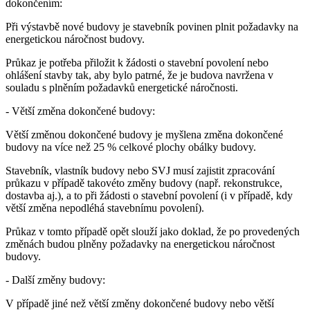
dokončením:
Při výstavbě nové budovy je stavebník povinen plnit požadavky na
energetickou náročnost budovy.
Průkaz je potřeba přiložit k žádosti o stavební povolení nebo
ohlášení stavby tak, aby bylo patrné, že je budova navržena v
souladu s plněním požadavků energetické náročnosti.
- Větší změna dokončené budovy:
Větší změnou dokončené budovy je myšlena změna dokončené
budovy na více než 25 % celkové plochy obálky budovy.
Stavebník, vlastník budovy nebo SVJ musí zajistit zpracování
průkazu v případě takovéto změny budovy (např. rekonstrukce,
dostavba aj.), a to při žádosti o stavební povolení (i v případě, kdy
větší změna nepodléhá stavebnímu povolení).
Průkaz v tomto případě opět slouží jako doklad, že po provedených
změnách budou plněny požadavky na energetickou náročnost
budovy.
- Další změny budovy:
V případě jiné než větší změny dokončené budovy nebo větší