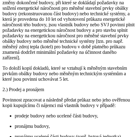
změny dokončené budovy, při které se dokládají požadavky na
snížení energetické náročnosti pro měněné stavební prvky obálky
budovy (rekonstruovanou část budovy) nebo technické systémy, a
která je provedena do 10 let od vyhotovení průkazu energetické
náročnosti této budovy, jsou vlastník budovy nebo SVJ povinni plnit
požadavky na energetickou náročnost budovy a pro stavbu splnit
požadavky na energetickou náročnost pro měněné stavební prvky
obálky budovy nebo měněné technické systémy [tzn. pro např.
měněný zdroj tepla (kotel) pro budovu v době platného průkazu
znamená dodržet minimální požadavky na účinnost daného
zařízení].
To doloží kopií dokladů, které se vztahují k měněným stavebním
prvkům obálky budovy nebo měněným technickým systémům a
které jsou povinni uchovávat 5 let.
2.) Prodej a pronájem
Povinnost zpracovat a následně předat průkaz nebo jeho ověřenou
kopii kupujícímu či nájemci má vlastník budovy v případě:
prodeje budovy nebo ucelené části budovy,
pronájmu budovy,
pronájmu ucelené části budovy (např. bytová jednotka).