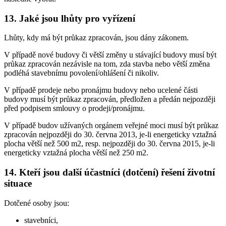
13. Jaké jsou lhůty pro vyřízení
Lhůty, kdy má být průkaz zpracován, jsou dány zákonem.
V případě nové budovy či větší změny u stávající budovy musí být
průkaz zpracován nezávisle na tom, zda stavba nebo větší změna
podléhá stavebnímu povolení/ohlášení či nikoliv.
V případě prodeje nebo pronájmu budovy nebo ucelené části
budovy musí být průkaz zpracován, předložen a předán nejpozději
před podpisem smlouvy o prodeji/pronájmu.
V případě budov užívaných orgánem veřejné moci musí být průkaz
zpracován nejpozději do 30. června 2013, je-li energeticky vztažná
plocha větší než 500 m2, resp. nejpozději do 30. června 2015, je-li
energeticky vztažná plocha větší než 250 m2.
14. Kteří jsou další účastníci (dotčení) řešení životní
situace
Dotčené osoby jsou:
stavebníci,