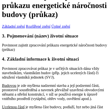
průkazu energetické náročnosti
budovy (průkaz)
Základní znění
Rozšířené znění
Úplné znění
3. Pojmenování (název) životní situace
Povinnost zajistit zpracování průkazu energetické náročnosti budovy
(průkaz)
4. Základní informace k životní situaci
Povinnost zpracovávat průkaz je v určitých situacích dána vždy
stavebníkům, vlastníkům budov (příp. jejich ucelených částí) či
sdružení vlastníků jednotek (SVJ).
Budovou
je zde myšlena nadzemní stavba a její podzemní části,
prostorově soustředěná a navenek převážně uzavřená obvodovými
stěnami a střešní konstrukcí, v níž se používá energie k úpravě
vnitřního prostředí (vytápění, ohřev vody, osvětlení apod.).
Ucelenou částí
je myšlena část budovy, podlaží, byt nebo jiná část