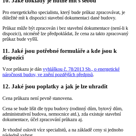
10. Jaké doklady je nutné mít s sebou
Pro energetického specialistu, který bude průkaz zpracovávat, je
důležité mít k dispozici stavební dokumentaci dané budovy.
Průkaz může být zpracován i bez stavební dokumentace (není-li k
dispozici), nicméně lze předpokládat, že cena za takto zpracovaný
průkaz bude vyšší.
11. Jaké jsou potřebné formuláře a kde jsou k
dispozici
Vzor průkazu je dán
vyhláškou č. 78/2013 Sb., o energetické
náročnosti budov, ve znění pozdějších předpisů
.
12. Jaké jsou poplatky a jak je lze uhradit
Cena průkazu není pevně stanovena.
Cena se bude lišit dle typu budovy (rodinný dům, bytový dům,
administrativní budova, nemocnice atd.), zda existuje stavební
dokumentace, účel zpracování průkazu aj.
Je vhodné oslovit více specialistů, a na základě ceny si jednoho
následně vybrat.