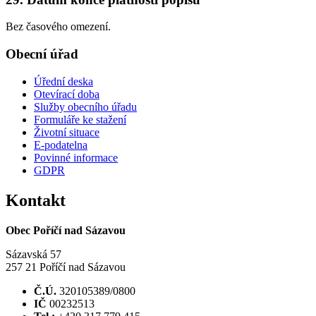
Bez časového omezení.
Obecní úřad
Úřední deska
Otevírací doba
Služby obecního úřadu
Formuláře ke stažení
Životní situace
E-podatelna
Povinné informace
GDPR
Kontakt
Obec Poříčí nad Sázavou
Sázavská 57
257 21 Poříčí nad Sázavou
Č.Ú.
320105389/0800
IČ
00232513