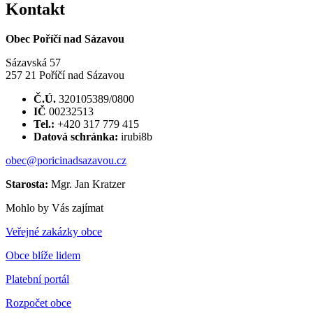
Kontakt
Obec Poříčí nad Sázavou
Sázavská 57
257 21 Poříčí nad Sázavou
Č.Ú.
320105389/0800
IČ
00232513
Tel.:
+420 317 779 415
Datová schránka:
irubi8b
obec@poricinadsazavou.cz
Starosta:
Mgr. Jan Kratzer
Mohlo by Vás zajímat
Veřejné zakázky obce
Obce blíže lidem
Platební portál
Rozpočet obce