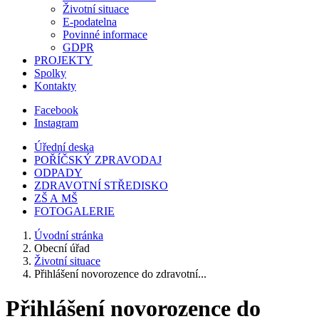
Životní situace
E-podatelna
Povinné informace
GDPR
PROJEKTY
Spolky
Kontakty
Facebook
Instagram
Úřední deska
POŘÍČSKÝ ZPRAVODAJ
ODPADY
ZDRAVOTNÍ STŘEDISKO
ZŠ A MŠ
FOTOGALERIE
Úvodní stránka
Obecní úřad
Životní situace
Přihlášení novorozence do zdravotní...
Přihlášení novorozence do