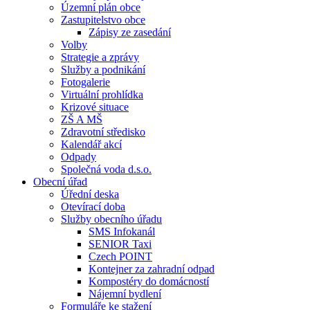
Územní plán obce
Zastupitelstvo obce
Zápisy ze zasedání
Volby
Strategie a zprávy
Služby a podnikání
Fotogalerie
Virtuální prohlídka
Krizové situace
ZŠ A MŠ
Zdravotní středisko
Kalendář akcí
Odpady
Společná voda d.s.o.
Obecní úřad
Úřední deska
Otevírací doba
Služby obecního úřadu
SMS Infokanál
SENIOR Taxi
Czech POINT
Kontejner za zahradní odpad
Kompostéry do domácností
Nájemní bydlení
Formuláře ke stažení