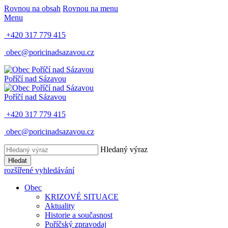
Rovnou na obsah
Rovnou na menu
Menu
+420 317 779 415
obec@poricinadsazavou.cz
Poříčí nad Sázavou
Poříčí nad Sázavou
+420 317 779 415
obec@poricinadsazavou.cz
Hledaný výraz
Hledat
rozšířené vyhledávání
Obec
KRIZOVÉ SITUACE
Aktuality
Historie a současnost
Poříčský zpravodaj