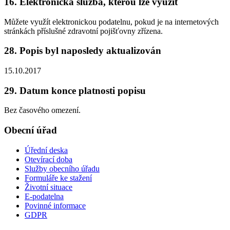
16. Elektronická služba, kterou lze využít
Můžete využít elektronickou podatelnu, pokud je na internetových
stránkách příslušné zdravotní pojišťovny zřízena.
28. Popis byl naposledy aktualizován
15.10.2017
29. Datum konce platnosti popisu
Bez časového omezení.
Obecní úřad
Úřední deska
Otevírací doba
Služby obecního úřadu
Formuláře ke stažení
Životní situace
E-podatelna
Povinné informace
GDPR