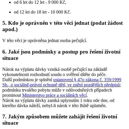
od 6 let do 12 let - 9 000 Kč,
od 12 let do 18 let - 10 000 Kč.
5. Kdo je oprávněn v této věci jednat (podat žádost
apod.)
V této věci je oprávněna jednat osoba pečující.
6. Jaké jsou podmínky a postup pro řešení životní
situace
Nárok na výplatu dávky vzniká osobě pečující na základě
vykonatelnosti rozhodnutí soudu o svěření dítěte do péče.
Další podmínkou je splnění
ustanovení § 47o zákona č. 359/1999
Sb., o sociálně-právní ochraně dětí, ve znění pozdějších předpisů
;
podmínku trvalého pobytu může v odůvodněných případech
prominout
Ministerstvo práce a sociálních věcí
.
Nárok na výplatu dávky zaniká uplynutím 1 roku ode dne, od
kterého dávka náleží, nebyl-li nárok v této lhůtě uplatněn.
7. Jakým způsobem můžete zahájit řešení životní
situace