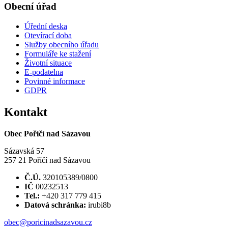
Obecní úřad
Úřední deska
Otevírací doba
Služby obecního úřadu
Formuláře ke stažení
Životní situace
E-podatelna
Povinné informace
GDPR
Kontakt
Obec Poříčí nad Sázavou
Sázavská 57
257 21 Poříčí nad Sázavou
Č.Ú.
320105389/0800
IČ
00232513
Tel.:
+420 317 779 415
Datová schránka:
irubi8b
obec@poricinadsazavou.cz