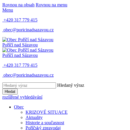
Rovnou na obsah
Rovnou na menu
Menu
+420 317 779 415
obec@poricinadsazavou.cz
Poříčí nad Sázavou
Poříčí nad Sázavou
+420 317 779 415
obec@poricinadsazavou.cz
Hledaný výraz
Hledat
rozšířené vyhledávání
Obec
KRIZOVÉ SITUACE
Aktuality
Historie a současnost
Poříčský zpravodaj