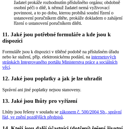
žadatel prokáže rozhodnutím příslušného orgánu; obdobně
osobní péči o dítě, k němuž žadatel nemá vyživovací
povinnost, a to po dobu, kterou probíhá soudní řízení o
ustanovení poručníkem dítěte, prokáže dokladem o zahájení
řízení o ustanovení poručníkem dítěti.
11. Jaké jsou potřebné formuláře a kde jsou k
dispozici
Formuláře jsou k dispozici v tištěné podobě na příslušném úřadu
nebo ke stažení, příp. elektronickému podání, na
internetových
stránkách Integrovaného portálu Ministerstva práce a sociálních
věcí
.
12. Jaké jsou poplatky a jak je lze uhradit
Správní ani jiné poplatky nejsou stanoveny.
13. Jaké jsou lhůty pro vyřízení
Lhůty jsou řešeny v souladu se
zákonem č. 500/2004 Sb., správní
řád, ve znění pozdějších předpisů
.
14. Kteří jsou další účastníci (dotčení) řešení životní