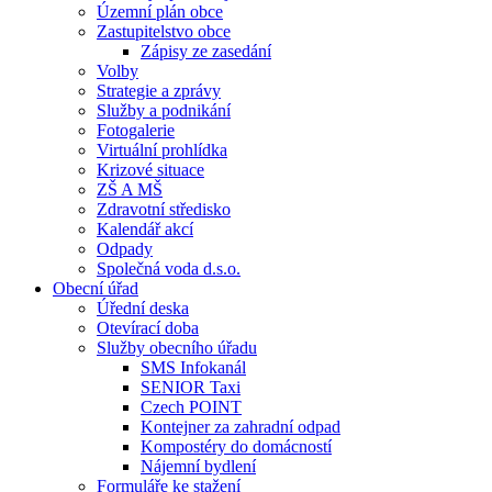
Územní plán obce
Zastupitelstvo obce
Zápisy ze zasedání
Volby
Strategie a zprávy
Služby a podnikání
Fotogalerie
Virtuální prohlídka
Krizové situace
ZŠ A MŠ
Zdravotní středisko
Kalendář akcí
Odpady
Společná voda d.s.o.
Obecní úřad
Úřední deska
Otevírací doba
Služby obecního úřadu
SMS Infokanál
SENIOR Taxi
Czech POINT
Kontejner za zahradní odpad
Kompostéry do domácností
Nájemní bydlení
Formuláře ke stažení