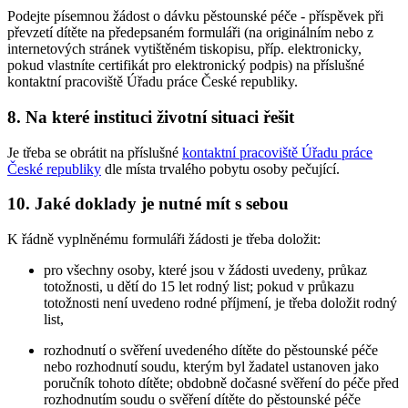
Podejte písemnou žádost o dávku pěstounské péče - příspěvek při
převzetí dítěte na předepsaném formuláři (na originálním nebo z
internetových stránek vytištěném tiskopisu, příp. elektronicky,
pokud vlastníte certifikát pro elektronický podpis) na příslušné
kontaktní pracoviště Úřadu práce České republiky.
8. Na které instituci životní situaci řešit
Je třeba se obrátit na příslušné
kontaktní pracoviště Úřadu práce
České republiky
dle místa trvalého pobytu osoby pečující.
10. Jaké doklady je nutné mít s sebou
K řádně vyplněnému formuláři žádosti je třeba doložit:
pro všechny osoby, které jsou v žádosti uvedeny, průkaz
totožnosti, u dětí do 15 let rodný list; pokud v průkazu
totožnosti není uvedeno rodné příjmení, je třeba doložit rodný
list,
rozhodnutí o svěření uvedeného dítěte do pěstounské péče
nebo rozhodnutí soudu, kterým byl žadatel ustanoven jako
poručník tohoto dítěte; obdobně dočasné svěření do péče před
rozhodnutím soudu o svěření dítěte do pěstounské péče