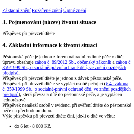
Základní znění
Rozšířené znění
Úplné znění
3. Pojmenování (název) životní situace
Příspěvek při převzetí dítěte
4. Základní informace k životní situaci
Pěstounská péče je jednou z forem náhradní rodinné péče o dítě;
úpravu obsahuje
zákon č. 89/2012 Sb., občanský zákoník
a
zákon č.
359/1999 Sb., o sociálně-právní ochraně dětí, ve znění pozdějších
předpisů
.
Příspěvek při převzetí dítěte je jednou z dávek pěstounské péče.
Příspěvek při převzetí dítěte se vyplácí osobě pečující (
§ 4a zákona
č. 359/1999 Sb., o sociálně-právní ochraně dětí, ve znění pozdějších
předpisů
), která převzala dítě do pěstounské péče, a je vyplácen
jednorázově.
Příspěvek nenáleží osobě v evidenci při svěření dítěte do pěstounské
péče na přechodnou dobu.
Výše příspěvku při převzetí dítěte činí, jde-li o dítě ve věku:
do 6 let - 8 000 Kč,