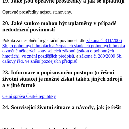
19. Jaké jsou opravné prostředky a jak se uplatňují
Opravné prostředky nejsou stanoveny.
20. Jaké sankce mohou být uplatněny v případě
nedodržení povinností
Pokuta za nesplnění registrační povinnosti dle
zákona č. 311/2006
Sb., o pohonných hmotách a čerpacích stanicích pohonných hmot a
o změně některých souvisejících zákonů (zákon o pohonných
hmotách), ve znění pozdějších předpisů
, a
zákona č. 280/2009 Sb.,
daňový řád, ve znění pozdějších předpisů
.
23. Informace o popisovaném postupu (o řešení
životní situace) je možné získat také z jiných zdrojů
a v jiné formě
Celní správa České republiky
24. Související životní situace a návody, jak je řešit