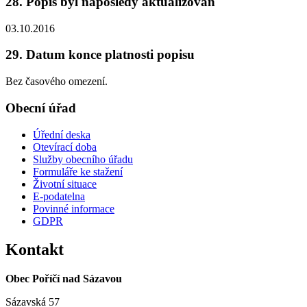
28. Popis byl naposledy aktualizován
03.10.2016
29. Datum konce platnosti popisu
Bez časového omezení.
Obecní úřad
Úřední deska
Otevírací doba
Služby obecního úřadu
Formuláře ke stažení
Životní situace
E-podatelna
Povinné informace
GDPR
Kontakt
Obec Poříčí nad Sázavou
Sázavská 57