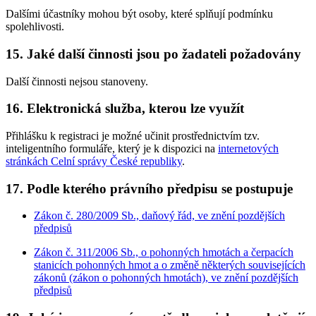
Dalšími účastníky mohou být osoby, které splňují podmínku
spolehlivosti.
15. Jaké další činnosti jsou po žadateli požadovány
Další činnosti nejsou stanoveny.
16. Elektronická služba, kterou lze využít
Přihlášku k registraci je možné učinit prostřednictvím tzv.
inteligentního formuláře, který je k dispozici na
internetových
stránkách Celní správy České republiky
.
17. Podle kterého právního předpisu se postupuje
Zákon č. 280/2009 Sb., daňový řád, ve znění pozdějších
předpisů
Zákon č. 311/2006 Sb., o pohonných hmotách a čerpacích
stanicích pohonných hmot a o změně některých souvisejících
zákonů (zákon o pohonných hmotách), ve znění pozdějších
předpisů