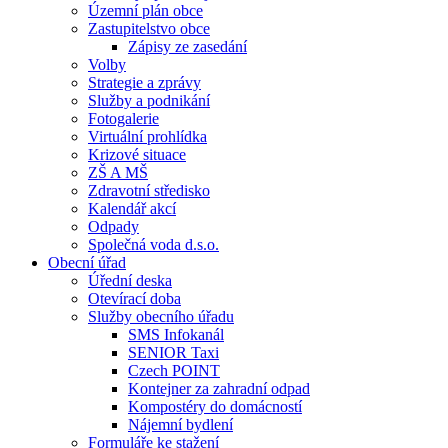
Územní plán obce
Zastupitelstvo obce
Zápisy ze zasedání
Volby
Strategie a zprávy
Služby a podnikání
Fotogalerie
Virtuální prohlídka
Krizové situace
ZŠ A MŠ
Zdravotní středisko
Kalendář akcí
Odpady
Společná voda d.s.o.
Obecní úřad
Úřední deska
Otevírací doba
Služby obecního úřadu
SMS Infokanál
SENIOR Taxi
Czech POINT
Kontejner za zahradní odpad
Kompostéry do domácností
Nájemní bydlení
Formuláře ke stažení