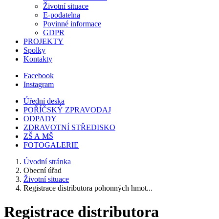
Životní situace
E-podatelna
Povinné informace
GDPR
PROJEKTY
Spolky
Kontakty
Facebook
Instagram
Úřední deska
POŘÍČSKÝ ZPRAVODAJ
ODPADY
ZDRAVOTNÍ STŘEDISKO
ZŠ A MŠ
FOTOGALERIE
Úvodní stránka
Obecní úřad
Životní situace
Registrace distributora pohonných hmot...
Registrace distributora