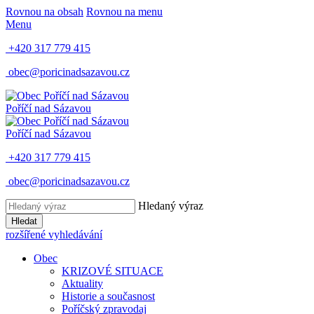
Rovnou na obsah
Rovnou na menu
Menu
+420 317 779 415
obec@poricinadsazavou.cz
Poříčí nad Sázavou
Poříčí nad Sázavou
+420 317 779 415
obec@poricinadsazavou.cz
Hledaný výraz
Hledat
rozšířené vyhledávání
Obec
KRIZOVÉ SITUACE
Aktuality
Historie a současnost
Poříčský zpravodaj