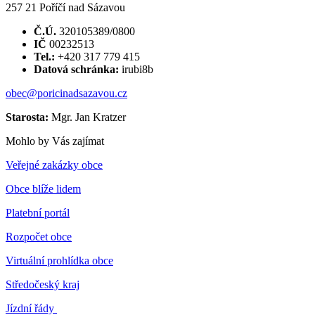
257 21 Poříčí nad Sázavou
Č.Ú.
320105389/0800
IČ
00232513
Tel.:
+420 317 779 415
Datová schránka:
irubi8b
obec@poricinadsazavou.cz
Starosta:
Mgr. Jan Kratzer
Mohlo by Vás zajímat
Veřejné zakázky obce
Obce blíže lidem
Platební portál
Rozpočet obce
Virtuální prohlídka obce
Středočeský kraj
Jízdní řády