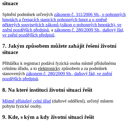
situace
Splnění podmínek určených
zákonem č. 311/2006 Sb., o pohonných
hmotách a čerpacích stanicích pohonných hmot a o změně
některých souvisejících zákonů (zákon o pohonných hmotách), ve
znění pozdějších předpisů
, a
zákonem č. 280/2009 Sb., daňový řád,
ve znění pozdějších předpisů
.
7. Jakým způsobem můžete zahájit řešení životní
situace
Přihlášku k registraci podává fyzická osoba místně příslušnému
celnímu úřadu, a to
elektronicky
způsobem a za podmínek
stanovených
zákonem č. 280/2009 Sb., daňový řád, ve znění
pozdějších předpisů
.
8. Na které instituci životní situaci řešit
Místně příslušný celní úřad
(daňové oddělení), určený místem
pobytu fyzické osoby.
9. Kde, s kým a kdy životní situaci řešit