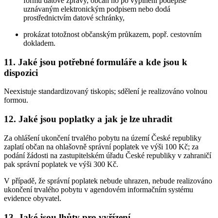
formu datové zprávy, občan ho po vyplnění podepíše
uznávaným elektronickým podpisem nebo dodá
prostřednictvím datové schránky,
prokázat totožnost občanským průkazem, popř. cestovním
dokladem.
11. Jaké jsou potřebné formuláře a kde jsou k
dispozici
Neexistuje standardizovaný tiskopis; sdělení je realizováno volnou
formou.
12. Jaké jsou poplatky a jak je lze uhradit
Za ohlášení ukončení trvalého pobytu na území České republiky
zaplatí občan na ohlašovně správní poplatek ve výši 100 Kč; za
podání žádosti na zastupitelském úřadu České republiky v zahraničí
pak správní poplatek ve výši 300 Kč.
V případě, že správní poplatek nebude uhrazen, nebude realizováno
ukončení trvalého pobytu v agendovém informačním systému
evidence obyvatel.
13. Jaké jsou lhůty pro vyřízení