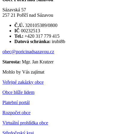
Sázavská 57
257 21 Poříčí nad Sázavou
Č.Ú.
320105389/0800
IČ
00232513
Tel.:
+420 317 779 415
Datová schránka:
irubi8b
obec@poricinadsazavou.cz
Starosta:
Mgr. Jan Kratzer
Mohlo by Vás zajímat
Veřejné zakázky obce
Obce blíže lidem
Platební portál
Rozpočet obce
Virtuální prohlídka obce
Středočeský kraj