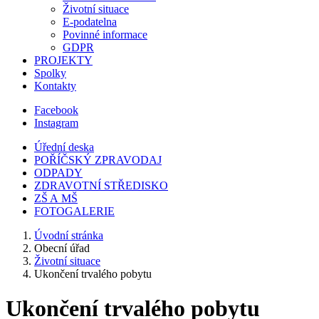
Životní situace
E-podatelna
Povinné informace
GDPR
PROJEKTY
Spolky
Kontakty
Facebook
Instagram
Úřední deska
POŘÍČSKÝ ZPRAVODAJ
ODPADY
ZDRAVOTNÍ STŘEDISKO
ZŠ A MŠ
FOTOGALERIE
Úvodní stránka
Obecní úřad
Životní situace
Ukončení trvalého pobytu
Ukončení trvalého pobytu