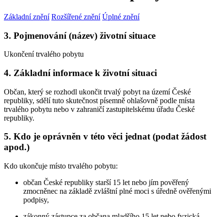
Základní znění
Rozšířené znění
Úplné znění
3. Pojmenování (název) životní situace
Ukončení trvalého pobytu
4. Základní informace k životní situaci
Občan, který se rozhodl ukončit trvalý pobyt na území České
republiky, sdělí tuto skutečnost písemně ohlašovně podle místa
trvalého pobytu nebo v zahraničí zastupitelskému úřadu České
republiky.
5. Kdo je oprávněn v této věci jednat (podat žádost
apod.)
Kdo ukončuje místo trvalého pobytu:
občan České republiky starší 15 let nebo jím pověřený
zmocněnec na základě zvláštní plné moci s úředně ověřenými
podpisy,
zákonný zástupce za občana mladšího 15 let nebo fyzická