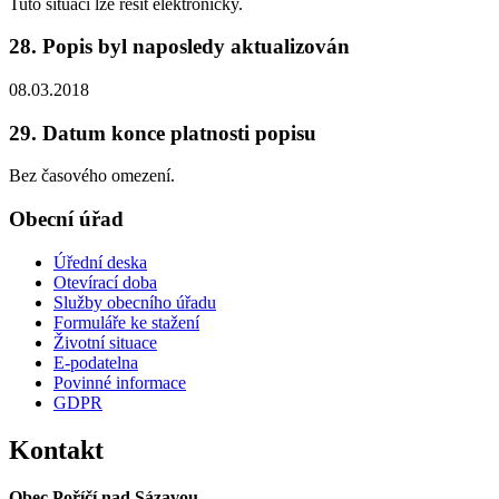
Tuto situaci lze řešit elektronicky.
28. Popis byl naposledy aktualizován
08.03.2018
29. Datum konce platnosti popisu
Bez časového omezení.
Obecní úřad
Úřední deska
Otevírací doba
Služby obecního úřadu
Formuláře ke stažení
Životní situace
E-podatelna
Povinné informace
GDPR
Kontakt
Obec Poříčí nad Sázavou