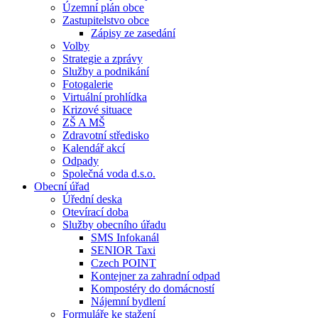
Územní plán obce
Zastupitelstvo obce
Zápisy ze zasedání
Volby
Strategie a zprávy
Služby a podnikání
Fotogalerie
Virtuální prohlídka
Krizové situace
ZŠ A MŠ
Zdravotní středisko
Kalendář akcí
Odpady
Společná voda d.s.o.
Obecní úřad
Úřední deska
Otevírací doba
Služby obecního úřadu
SMS Infokanál
SENIOR Taxi
Czech POINT
Kontejner za zahradní odpad
Kompostéry do domácností
Nájemní bydlení
Formuláře ke stažení