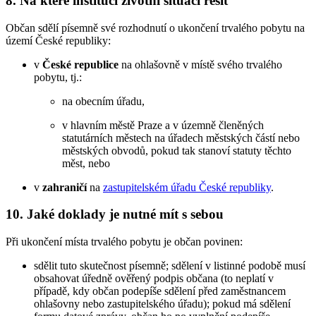
8. Na které instituci životní situaci řešit
Občan sdělí písemně své rozhodnutí o ukončení trvalého pobytu na
území České republiky:
v
České republice
na ohlašovně v místě svého trvalého
pobytu, tj.:
na obecním úřadu,
v hlavním městě Praze a v územně členěných
statutárních městech na úřadech městských částí nebo
městských obvodů, pokud tak stanoví statuty těchto
měst, nebo
v
zahraničí
na
zastupitelském úřadu České republiky
.
10. Jaké doklady je nutné mít s sebou
Při ukončení místa trvalého pobytu je občan povinen:
sdělit tuto skutečnost písemně; sdělení v listinné podobě musí
obsahovat úředně ověřený podpis občana (to neplatí v
případě, kdy občan podepíše sdělení před zaměstnancem
ohlašovny nebo zastupitelského úřadu); pokud má sdělení