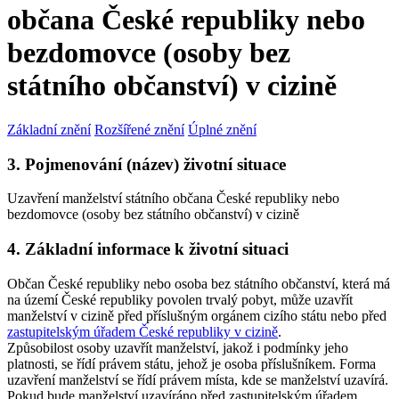
občana České republiky nebo
bezdomovce (osoby bez
státního občanství) v cizině
Základní znění
Rozšířené znění
Úplné znění
3. Pojmenování (název) životní situace
Uzavření manželství státního občana České republiky nebo
bezdomovce (osoby bez státního občanství) v cizině
4. Základní informace k životní situaci
Občan České republiky nebo osoba bez státního občanství, která má
na území České republiky povolen trvalý pobyt, může uzavřít
manželství v cizině před příslušným orgánem cizího státu nebo před
zastupitelským úřadem České republiky v cizině
.
Způsobilost osoby uzavřít manželství, jakož i podmínky jeho
platnosti, se řídí právem státu, jehož je osoba příslušníkem. Forma
uzavření manželství se řídí právem místa, kde se manželství uzavírá.
Pokud bude manželství uzavíráno před zastupitelským úřadem