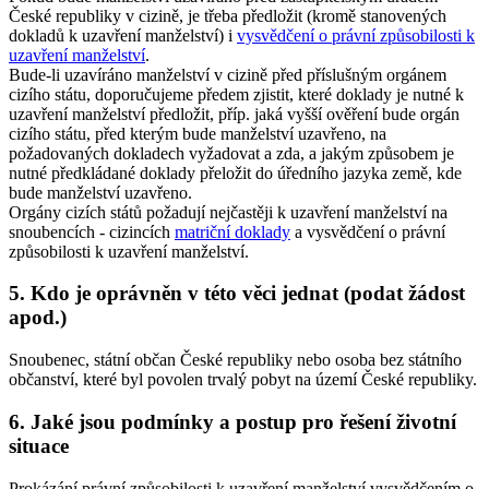
České republiky v cizině, je třeba předložit (kromě stanovených
dokladů k uzavření manželství) i
vysvědčení o právní způsobilosti k
uzavření manželství
.
Bude-li uzavíráno manželství v cizině před příslušným orgánem
cizího státu, doporučujeme předem zjistit, které doklady je nutné k
uzavření manželství předložit, příp. jaká vyšší ověření bude orgán
cizího státu, před kterým bude manželství uzavřeno, na
požadovaných dokladech vyžadovat a zda, a jakým způsobem je
nutné předkládané doklady přeložit do úředního jazyka země, kde
bude manželství uzavřeno.
Orgány cizích států požadují nejčastěji k uzavření manželství na
snoubencích - cizincích
matriční doklady
a vysvědčení o právní
způsobilosti k uzavření manželství.
5. Kdo je oprávněn v této věci jednat (podat žádost
apod.)
Snoubenec, státní občan České republiky nebo osoba bez státního
občanství, které byl povolen trvalý pobyt na území České republiky.
6. Jaké jsou podmínky a postup pro řešení životní
situace
Prokázání právní způsobilosti k uzavření manželství vysvědčením o