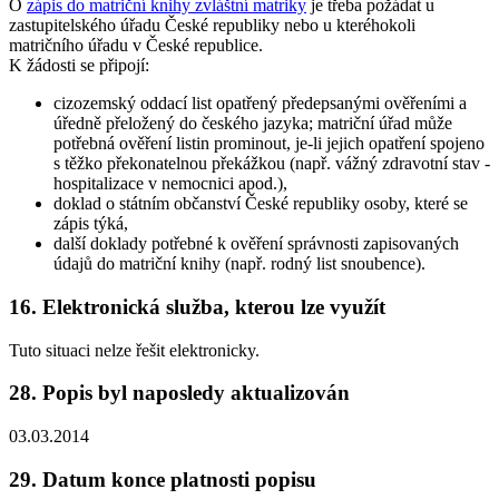
O
zápis do matriční knihy zvláštní matriky
je třeba požádat u
zastupitelského úřadu České republiky nebo u kteréhokoli
matričního úřadu v České republice.
K žádosti se připojí:
cizozemský oddací list opatřený předepsanými ověřeními a
úředně přeložený do českého jazyka; matriční úřad může
potřebná ověření listin prominout, je-li jejich opatření spojeno
s těžko překonatelnou překážkou (např. vážný zdravotní stav -
hospitalizace v nemocnici apod.),
doklad o státním občanství České republiky osoby, které se
zápis týká,
další doklady potřebné k ověření správnosti zapisovaných
údajů do matriční knihy (např. rodný list snoubence).
16. Elektronická služba, kterou lze využít
Tuto situaci nelze řešit elektronicky.
28. Popis byl naposledy aktualizován
03.03.2014
29. Datum konce platnosti popisu