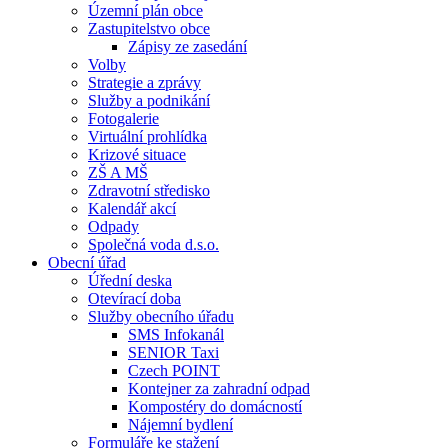
Územní plán obce
Zastupitelstvo obce
Zápisy ze zasedání
Volby
Strategie a zprávy
Služby a podnikání
Fotogalerie
Virtuální prohlídka
Krizové situace
ZŠ A MŠ
Zdravotní středisko
Kalendář akcí
Odpady
Společná voda d.s.o.
Obecní úřad
Úřední deska
Otevírací doba
Služby obecního úřadu
SMS Infokanál
SENIOR Taxi
Czech POINT
Kontejner za zahradní odpad
Kompostéry do domácností
Nájemní bydlení
Formuláře ke stažení