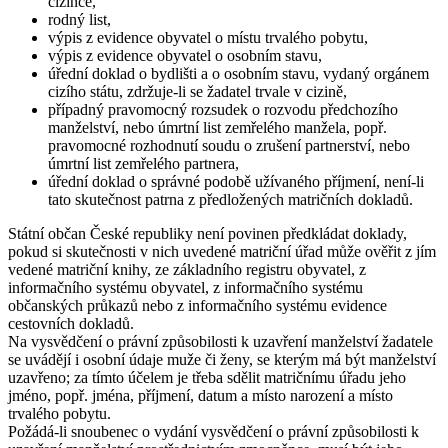
cizince,
rodný list,
výpis z evidence obyvatel o místu trvalého pobytu,
výpis z evidence obyvatel o osobním stavu,
úřední doklad o bydlišti a o osobním stavu, vydaný orgánem
cizího státu, zdržuje-li se žadatel trvale v cizině,
případný pravomocný rozsudek o rozvodu předchozího
manželství, nebo úmrtní list zemřelého manžela, popř.
pravomocné rozhodnutí soudu o zrušení partnerství, nebo
úmrtní list zemřelého partnera,
úřední doklad o správné podobě užívaného příjmení, není-li
tato skutečnost patrna z předložených matričních dokladů.
Státní občan České republiky není povinen předkládat doklady,
pokud si skutečnosti v nich uvedené matriční úřad může ověřit z jím
vedené matriční knihy, ze základního registru obyvatel, z
informačního systému obyvatel, z informačního systému
občanských průkazů nebo z informačního systému evidence
cestovních dokladů.
Na vysvědčení o právní způsobilosti k uzavření manželství žadatele
se uvádějí i osobní údaje muže či ženy, se kterým má být manželství
uzavřeno; za tímto účelem je třeba sdělit matričnímu úřadu jeho
jméno, popř. jména, příjmení, datum a místo narození a místo
trvalého pobytu.
Požádá-li snoubenec o vydání vysvědčení o právní způsobilosti k