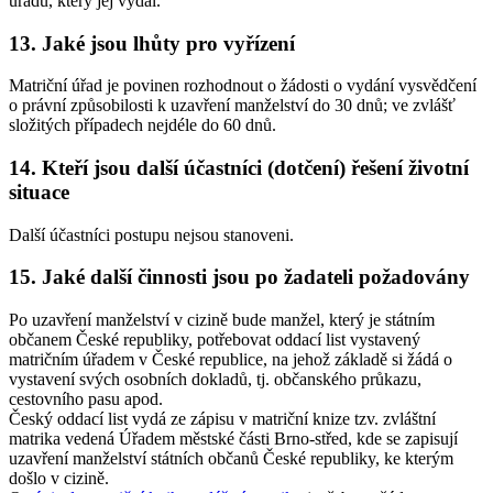
úřadu, který jej vydal.
13. Jaké jsou lhůty pro vyřízení
Matriční úřad je povinen rozhodnout o žádosti o vydání vysvědčení
o právní způsobilosti k uzavření manželství do 30 dnů; ve zvlášť
složitých případech nejdéle do 60 dnů.
14. Kteří jsou další účastníci (dotčení) řešení životní
situace
Další účastníci postupu nejsou stanoveni.
15. Jaké další činnosti jsou po žadateli požadovány
Po uzavření manželství v cizině bude manžel, který je státním
občanem České republiky, potřebovat oddací list vystavený
matričním úřadem v České republice, na jehož základě si žádá o
vystavení svých osobních dokladů, tj. občanského průkazu,
cestovního pasu apod.
Český oddací list vydá ze zápisu v matriční knize tzv. zvláštní
matrika vedená Úřadem městské části Brno-střed, kde se zapisují
uzavření manželství státních občanů České republiky, ke kterým
došlo v cizině.