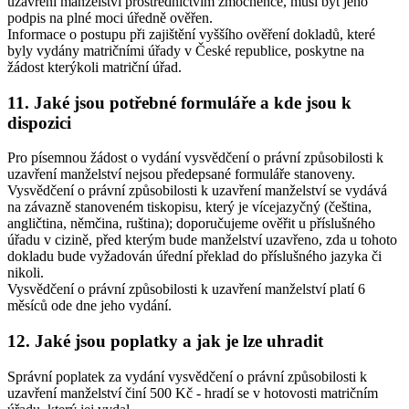
uzavření manželství prostřednictvím zmocněnce, musí být jeho
podpis na plné moci úředně ověřen.
Informace o postupu při zajištění vyššího ověření dokladů, které
byly vydány matričními úřady v České republice, poskytne na
žádost kterýkoli matriční úřad.
11. Jaké jsou potřebné formuláře a kde jsou k
dispozici
Pro písemnou žádost o vydání vysvědčení o právní způsobilosti k
uzavření manželství nejsou předepsané formuláře stanoveny.
Vysvědčení o právní způsobilosti k uzavření manželství se vydává
na závazně stanoveném tiskopisu, který je vícejazyčný (čeština,
angličtina, němčina, ruština); doporučujeme ověřit u příslušného
úřadu v cizině, před kterým bude manželství uzavřeno, zda u tohoto
dokladu bude vyžadován úřední překlad do příslušného jazyka či
nikoli.
Vysvědčení o právní způsobilosti k uzavření manželství platí 6
měsíců ode dne jeho vydání.
12. Jaké jsou poplatky a jak je lze uhradit
Správní poplatek za vydání vysvědčení o právní způsobilosti k
uzavření manželství činí 500 Kč - hradí se v hotovosti matričním