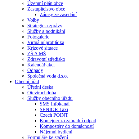
Územní plán obce
Zastupitelstvo obce
Zápisy ze zasedání
Volby
Strategie a zprávy
Služby a podnikání
Fotogalerie
Virtuální prohlídka
Krizové situace
ZŠ A MŠ
Zdravotní středisko
Kalendář akcí
Odpady
Společná voda d.s.o.
Obecní úřad
Úřední deska
Otevírací doba
Služby obecního úřadu
SMS Infokanál
SENIOR Taxi
Czech POINT
Kontejner za zahradní odpad
Kompostéry do domácností
Nájemní bydlení
Formuláře ke stažení