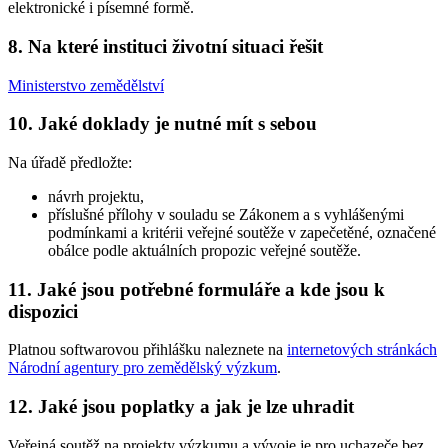
elektronické i písemné formě.
8. Na které instituci životní situaci řešit
Ministerstvo zemědělství
10. Jaké doklady je nutné mít s sebou
Na úřadě předložte:
návrh projektu,
příslušné přílohy v souladu se Zákonem a s vyhlášenými
podmínkami a kritérii veřejné soutěže v zapečetěné, označené
obálce podle aktuálních propozic veřejné soutěže.
11. Jaké jsou potřebné formuláře a kde jsou k
dispozici
Platnou softwarovou přihlášku naleznete na
internetových stránkách
Národní agentury pro zemědělský výzkum
.
12. Jaké jsou poplatky a jak je lze uhradit
Veřejná soutěž na projekty výzkumu a vývoje je pro uchazeče bez