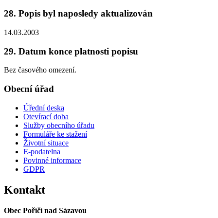
28. Popis byl naposledy aktualizován
14.03.2003
29. Datum konce platnosti popisu
Bez časového omezení.
Obecní úřad
Úřední deska
Otevírací doba
Služby obecního úřadu
Formuláře ke stažení
Životní situace
E-podatelna
Povinné informace
GDPR
Kontakt
Obec Poříčí nad Sázavou