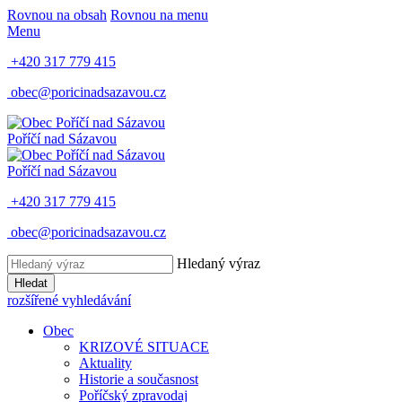
Rovnou na obsah
Rovnou na menu
Menu
+420 317 779 415
obec@poricinadsazavou.cz
Poříčí nad Sázavou
Poříčí nad Sázavou
+420 317 779 415
obec@poricinadsazavou.cz
Hledaný výraz
Hledat
rozšířené vyhledávání
Obec
KRIZOVÉ SITUACE
Aktuality
Historie a současnost
Poříčský zpravodaj