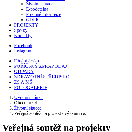
Životní situace
E-podatelna
Povinné informace
GDPR
PROJEKTY
Spolky
Kontakty
Facebook
Instagram
Úřední deska
POŘÍČSKÝ ZPRAVODAJ
ODPADY
ZDRAVOTNÍ STŘEDISKO
ZŠ A MŠ
FOTOGALERIE
Úvodní stránka
Obecní úřad
Životní situace
Veřejná soutěž na projekty výzkumu a...
Veřejná soutěž na projekty