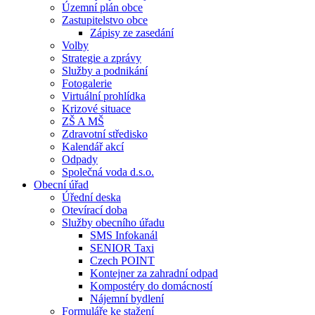
Územní plán obce
Zastupitelstvo obce
Zápisy ze zasedání
Volby
Strategie a zprávy
Služby a podnikání
Fotogalerie
Virtuální prohlídka
Krizové situace
ZŠ A MŠ
Zdravotní středisko
Kalendář akcí
Odpady
Společná voda d.s.o.
Obecní úřad
Úřední deska
Otevírací doba
Služby obecního úřadu
SMS Infokanál
SENIOR Taxi
Czech POINT
Kontejner za zahradní odpad
Kompostéry do domácností
Nájemní bydlení
Formuláře ke stažení