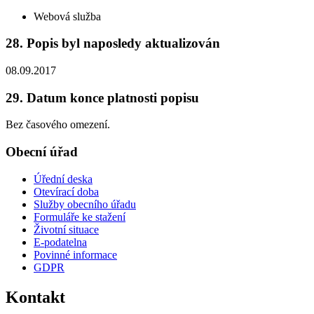
Webová služba
28. Popis byl naposledy aktualizován
08.09.2017
29. Datum konce platnosti popisu
Bez časového omezení.
Obecní úřad
Úřední deska
Otevírací doba
Služby obecního úřadu
Formuláře ke stažení
Životní situace
E-podatelna
Povinné informace
GDPR
Kontakt