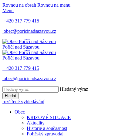
Rovnou na obsah
Rovnou na menu
Menu
+420 317 779 415
obec@poricinadsazavou.cz
Poříčí nad Sázavou
Poříčí nad Sázavou
+420 317 779 415
obec@poricinadsazavou.cz
Hledaný výraz
Hledat
rozšířené vyhledávání
Obec
KRIZOVÉ SITUACE
Aktuality
Historie a současnost
Poříčský zpravodaj