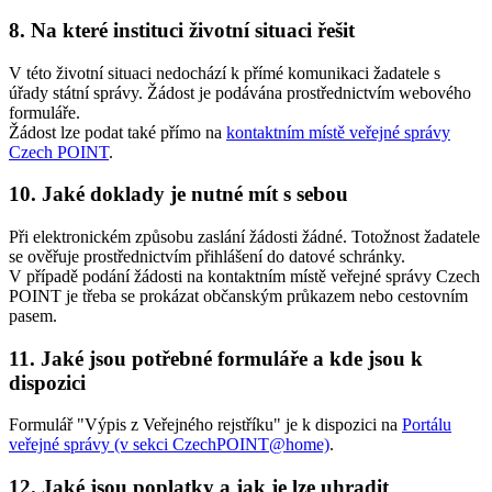
8. Na které instituci životní situaci řešit
V této životní situaci nedochází k přímé komunikaci žadatele s
úřady státní správy. Žádost je podávána prostřednictvím webového
formuláře.
Žádost lze podat také přímo na
kontaktním místě veřejné správy
Czech POINT
.
10. Jaké doklady je nutné mít s sebou
Při elektronickém způsobu zaslání žádosti žádné. Totožnost žadatele
se ověřuje prostřednictvím přihlášení do datové schránky.
V případě podání žádosti na kontaktním místě veřejné správy Czech
POINT je třeba se prokázat občanským průkazem nebo cestovním
pasem.
11. Jaké jsou potřebné formuláře a kde jsou k
dispozici
Formulář "Výpis z Veřejného rejstříku" je k dispozici na
Portálu
veřejné správy (v sekci CzechPOINT@home)
.
12. Jaké jsou poplatky a jak je lze uhradit