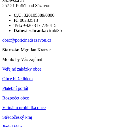
Sázavská 57
257 21 Poříčí nad Sázavou
Č.Ú.
320105389/0800
IČ
00232513
Tel.:
+420 317 779 415
Datová schránka:
irubi8b
obec@poricinadsazavou.cz
Starosta:
Mgr. Jan Kratzer
Mohlo by Vás zajímat
Veřejné zakázky obce
Obce blíže lidem
Platební portál
Rozpočet obce
Virtuální prohlídka obce
Středočeský kraj
Jízdní řády