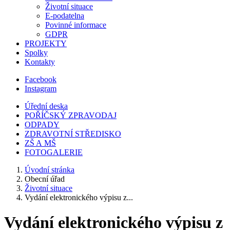
Životní situace
E-podatelna
Povinné informace
GDPR
PROJEKTY
Spolky
Kontakty
Facebook
Instagram
Úřední deska
POŘÍČSKÝ ZPRAVODAJ
ODPADY
ZDRAVOTNÍ STŘEDISKO
ZŠ A MŠ
FOTOGALERIE
Úvodní stránka
Obecní úřad
Životní situace
Vydání elektronického výpisu z...
Vydání elektronického výpisu z