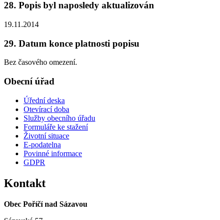
28. Popis byl naposledy aktualizován
19.11.2014
29. Datum konce platnosti popisu
Bez časového omezení.
Obecní úřad
Úřední deska
Otevírací doba
Služby obecního úřadu
Formuláře ke stažení
Životní situace
E-podatelna
Povinné informace
GDPR
Kontakt
Obec Poříčí nad Sázavou