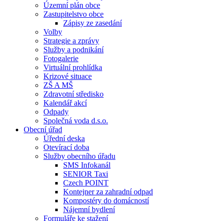
Územní plán obce
Zastupitelstvo obce
Zápisy ze zasedání
Volby
Strategie a zprávy
Služby a podnikání
Fotogalerie
Virtuální prohlídka
Krizové situace
ZŠ A MŠ
Zdravotní středisko
Kalendář akcí
Odpady
Společná voda d.s.o.
Obecní úřad
Úřední deska
Otevírací doba
Služby obecního úřadu
SMS Infokanál
SENIOR Taxi
Czech POINT
Kontejner za zahradní odpad
Kompostéry do domácností
Nájemní bydlení
Formuláře ke stažení