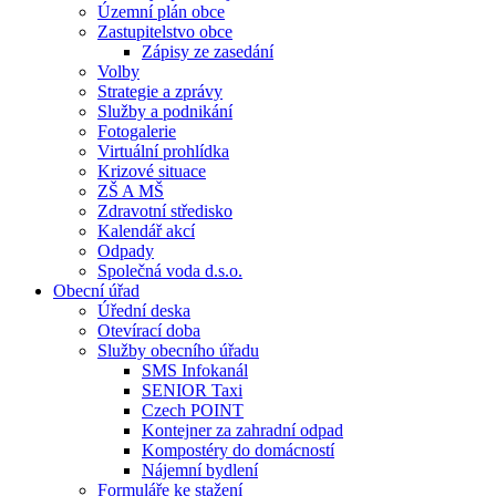
Územní plán obce
Zastupitelstvo obce
Zápisy ze zasedání
Volby
Strategie a zprávy
Služby a podnikání
Fotogalerie
Virtuální prohlídka
Krizové situace
ZŠ A MŠ
Zdravotní středisko
Kalendář akcí
Odpady
Společná voda d.s.o.
Obecní úřad
Úřední deska
Otevírací doba
Služby obecního úřadu
SMS Infokanál
SENIOR Taxi
Czech POINT
Kontejner za zahradní odpad
Kompostéry do domácností
Nájemní bydlení
Formuláře ke stažení