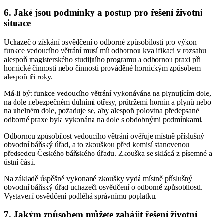
6. Jaké jsou podmínky a postup pro řešení životní
situace
Uchazeč o získání osvědčení o odborné způsobilosti pro výkon
funkce vedoucího větrání musí mít odbornou kvalifikaci v rozsahu
alespoň magisterského studijního programu a odbornou praxi při
hornické činnosti nebo činnosti prováděné hornickým způsobem
alespoň tři roky.
Má-li být funkce vedoucího větrání vykonávána na plynujícím dole,
na dole nebezpečném důlními otřesy, průtržemi hornin a plynů nebo
na uhelném dole, požaduje se, aby alespoň polovina předepsané
odborné praxe byla vykonána na dole s obdobnými podmínkami.
Odbornou způsobilost vedoucího větrání ověřuje místně příslušný
obvodní báňský úřad, a to zkouškou před komisí stanovenou
předsedou Českého báňského úřadu. Zkouška se skládá z písemné a
ústní části.
Na základě úspěšně vykonané zkoušky vydá místně příslušný
obvodní báňský úřad uchazeči osvědčení o odborné způsobilosti.
Vystavení osvědčení podléhá správnímu poplatku.
7. Jakým způsobem můžete zahájit řešení životní