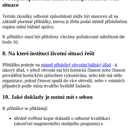
situace
Termín zkoušky odborné způsobilosti může být stanoven až na
základě písemné přihlášky, kterou je třeba podat místně příslušnému
orgánu státní báňské správy.
K přihlášce musí být přiloženy všechny požadované náležitosti dle
bodu 10.
8. Na které instituci životní situaci řešit
Přihlášku podejte na
místně příslušný obvodní báňský úřad
- tj.
takový úřad, v jehož obvodu má být hornická činnost nebo činnost
prováděná hornickým způsobem vykonávána, nebo kde má sídlo
organizace, pokud činnost spadá do více obvodů, nebo v ostatních
případech podle místa trvalého bydliště žadatele.
10. Jaké doklady je nutné mít s sebou
K přihlášce se přikládají:
úředně ověřené kopie dokladů o odborné kvalifikaci
(ukončení magisterského studijního programu) a