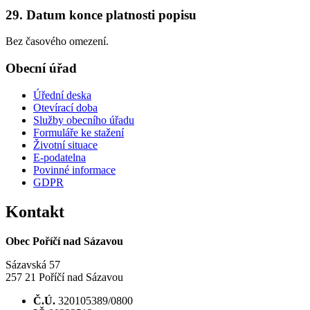
29. Datum konce platnosti popisu
Bez časového omezení.
Obecní úřad
Úřední deska
Otevírací doba
Služby obecního úřadu
Formuláře ke stažení
Životní situace
E-podatelna
Povinné informace
GDPR
Kontakt
Obec Poříčí nad Sázavou
Sázavská 57
257 21 Poříčí nad Sázavou
Č.Ú.
320105389/0800