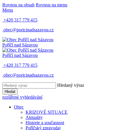
Rovnou na obsah
Rovnou na menu
Menu
+420 317 779 415
obec@poricinadsazavou.cz
Poříčí nad Sázavou
Poříčí nad Sázavou
+420 317 779 415
obec@poricinadsazavou.cz
Hledaný výraz
Hledat
rozšířené vyhledávání
Obec
KRIZOVÉ SITUACE
Aktuality
Historie a současnost
Poříčský zpravodaj