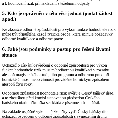
a k hodnocení rizik při nakládání s těžebními odpady.
5. Kdo je oprávněn v této věci jednat (podat žádost
apod.)
Ke zkoušce odborné způsobilosti pro výkon funkce hodnotitele rizik
může být připuštěna každá fyzická osoba, která splňuje požadavky
odborné kvalifikace a odborné praxe.
6. Jaké jsou podmínky a postup pro řešení životní
situace
Uchazeč o získání osvědčení o odborné způsobilosti pro výkon
funkce hodnotitele rizik musí mít odbornou kvalifikaci v rozsahu
alespoň magisterského studijního programu a odbornou praxi při
hornické činnosti nebo činnosti prováděné hornickým způsobem
alespoň čtyři roky.
Odbornou způsobilost hodnotitele rizik ověřuje Český báňský úřad,
a to zkouškou před komisí stanovenou předsedou Českého
báňského úřadu. Zkouška se skládá z písemné a ústní části.
Na základě úspěšně vykonané zkoušky vydá Český báňský úřad
uchazeči osvědčení o odborné způsobilosti s vymezením druhu