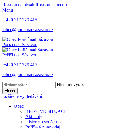
Rovnou na obsah
Rovnou na menu
Menu
+420 317 779 415
obec@poricinadsazavou.cz
Poříčí nad Sázavou
Poříčí nad Sázavou
+420 317 779 415
obec@poricinadsazavou.cz
Hledaný výraz
Hledat
rozšířené vyhledávání
Obec
KRIZOVÉ SITUACE
Aktuality
Historie a současnost
Poříčský zpravodaj