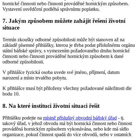
hornické činnosti nebo činnosti prováděné hornickým způsobem.
Vystavení osvědčení podléhá správnímu poplatku.
7. Jakým způsobem můžete zahájit řešení životní
situace
Termín zkoušky odborné způsobilosti může být stanoven až na
základě písemné přihlášky, kterou je třeba podat příslušnému orgánu
státní báňské správy, s vymezením požadovaného druhu hornické
činnosti nebo činnosti prováděné hornickým způsobem k dané
odborné způsobilosti.
V přihlášce fyzická osoba uvede své jméno, příjmení, datum
narození a místo trvalého pobytu.
K přihlášce musí být přiloženy všechny požadované náležitosti dle
bodu 10.
8. Na které instituci životní situaci řešit
Přihlášku podejte na
místně příslušný obvodní báňský úřad
- tj.
takový úřad, v jehož obvodu má být hornická činnost nebo činnost
prováděná hornickým způsobem vykonávána, nebo kde má sídlo
organizace, pokud činnost spadá do více obvodů, nebo v ostatních