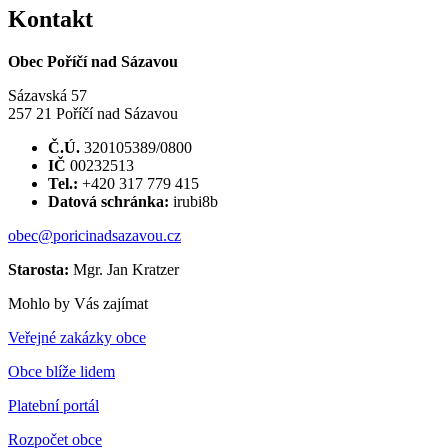
Kontakt
Obec Poříčí nad Sázavou
Sázavská 57
257 21 Poříčí nad Sázavou
Č.Ú.
320105389/0800
IČ
00232513
Tel.:
+420 317 779 415
Datová schránka:
irubi8b
obec@poricinadsazavou.cz
Starosta:
Mgr. Jan Kratzer
Mohlo by Vás zajímat
Veřejné zakázky obce
Obce blíže lidem
Platební portál
Rozpočet obce