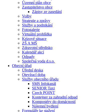
Územní plán obce
Zastupitelstvo obce
Zápisy ze zasedání
Volby
Strategie a zprávy
Služby a podnikání
Fotogalerie
Virtuální prohlídka
Krizové situace
ZŠ A MŠ
Zdravotní středisko
Kalendář akcí
Odpady
Společná voda d.s.o.
Obecní úřad
Úřední deska
Otevírací doba
Služby obecního úřadu
SMS Infokanál
SENIOR Taxi
Czech POINT
Kontejner za zahradní odpad
Kompostéry do domácností
Nájemní bydlení
Formuláře ke stažení