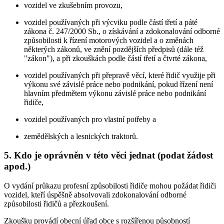
vozidel ve zkušebním provozu,
vozidel používaných při výcviku podle částí třetí a páté
zákona č. 247/2000 Sb., o získávání a zdokonalování odborné
způsobilosti k řízení motorových vozidel a o změnách
některých zákonů, ve znění pozdějších předpisů (dále též
"zákon"), a při zkouškách podle částí třetí a čtvrté zákona,
vozidel používaných při přepravě věcí, které řidič využije při
výkonu své závislé práce nebo podnikání, pokud řízení není
hlavním předmětem výkonu závislé práce nebo podnikání
řidiče,
vozidel používaných pro vlastní potřeby a
zemědělských a lesnických traktorů.
5. Kdo je oprávněn v této věci jednat (podat žádost
apod.)
O vydání průkazu profesní způsobilosti řidiče mohou požádat řidiči
vozidel, kteří úspěšně absolvovali zdokonalování odborné
způsobilosti řidičů a přezkoušení.
Zkoušku provádí obecní úřad obce s rozšířenou působností