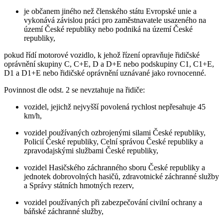
je občanem jiného než členského státu Evropské unie a
vykonává závislou práci pro zaměstnavatele usazeného na
území České republiky nebo podniká na území České
republiky,
pokud řídí motorové vozidlo, k jehož řízení opravňuje řidičské
oprávnění skupiny C, C+E, D a D+E nebo podskupiny C1, C1+E,
D1 a D1+E nebo řidičské oprávnění uznávané jako rovnocenné.
Povinnost dle odst. 2 se nevztahuje na řidiče:
vozidel, jejichž nejvyšší povolená rychlost nepřesahuje 45
km/h,
vozidel používaných ozbrojenými silami České republiky,
Policií České republiky, Celní správou České republiky a
zpravodajskými službami České republiky,
vozidel Hasičského záchranného sboru České republiky a
jednotek dobrovolných hasičů, zdravotnické záchranné služby
a Správy státních hmotných rezerv,
vozidel používaných při zabezpečování civilní ochrany a
báňské záchranné služby,