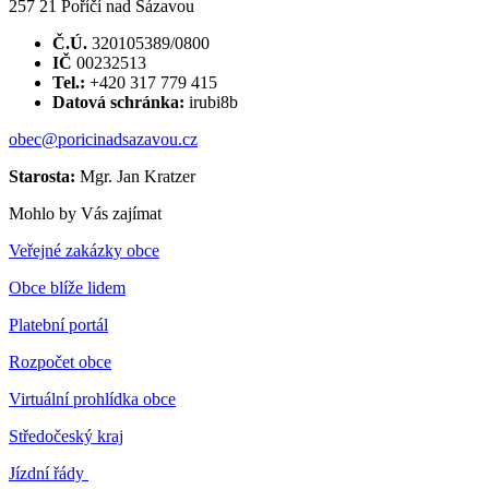
257 21 Poříčí nad Sázavou
Č.Ú.
320105389/0800
IČ
00232513
Tel.:
+420 317 779 415
Datová schránka:
irubi8b
obec@poricinadsazavou.cz
Starosta:
Mgr. Jan Kratzer
Mohlo by Vás zajímat
Veřejné zakázky obce
Obce blíže lidem
Platební portál
Rozpočet obce
Virtuální prohlídka obce
Středočeský kraj
Jízdní řády