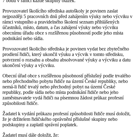
7 bodů v rámci každé skupiny otázek.
Provozovatel školícího střediska autoškoly je povinen zaslat
nejpozději 5 pracovních dnů před zahájením výuky nebo výcviku v
rámci vstupního a pravidelného školení seznam přihlášených
účastníků, místo, datum, a čas zahájení výuky nebo výcviku
obecnímu úřadu obce s rozšířenou působností podle jeho místa
podnikání nebo sídla.
Provozovatel školicího střediska je povinen vydat bez zbytečného
prodlení řidiči, který ukončil výuku a výcvik v tomto středisku,
potvrzení o rozsahu a obsahu absolvované výuky a výcviku a datu
ukončení výuky a výcviku.
Obecní úřad obce s rozšířenou působností příslušný podle trvalého
nebo přechodného pobytu řidiče na území České republiky, nebo
nemá-li řidič trvalý nebo přechodný pobyt na území České
republiky, podle sídla nebo místa podnikání řidiče nebo jeho
zaměstnavatele vydá řidiči na písemnou žádost průkaz profesní
způsobilosti řidiče.
Žadatel k vydání průkazu profesní způsobilosti řidiče musí doložit,
že je držitelem řidičského oprávnění příslušné skupiny nebo
podskupiny a zaplatil správní poplatek.
Žadatel musí dále doložit, že: