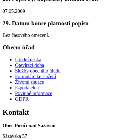
07.05.2009
29. Datum konce platnosti popisu
Bez časového omezení.
Obecní úřad
Úřední deska
Otevírací doba
Služby obecního úřadu
Formuláře ke stažení
Životní situace
E-podatelna
Povinné informace
GDPR
Kontakt
Obec Poříčí nad Sázavou
Sázavská 57