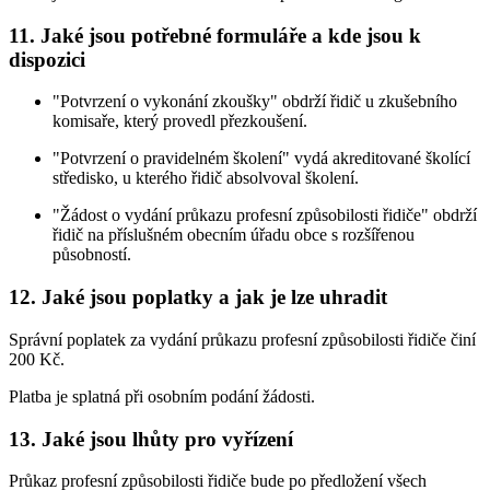
11. Jaké jsou potřebné formuláře a kde jsou k
dispozici
"Potvrzení o vykonání zkoušky" obdrží řidič u zkušebního
komisaře, který provedl přezkoušení.
"Potvrzení o pravidelném školení" vydá akreditované školící
středisko, u kterého řidič absolvoval školení.
"Žádost o vydání průkazu profesní způsobilosti řidiče" obdrží
řidič na příslušném obecním úřadu obce s rozšířenou
působností.
12. Jaké jsou poplatky a jak je lze uhradit
Správní poplatek za vydání průkazu profesní způsobilosti řidiče činí
200 Kč.
Platba je splatná při osobním podání žádosti.
13. Jaké jsou lhůty pro vyřízení
Průkaz profesní způsobilosti řidiče bude po předložení všech