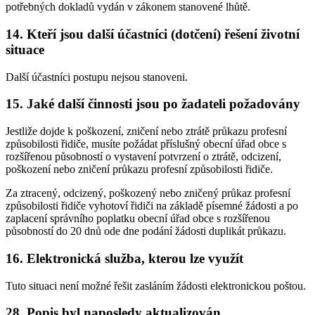
potřebných dokladů vydán v zákonem stanovené lhůtě.
14. Kteří jsou další účastníci (dotčení) řešení životní
situace
Další účastníci postupu nejsou stanoveni.
15. Jaké další činnosti jsou po žadateli požadovány
Jestliže dojde k poškození, zničení nebo ztrátě průkazu profesní
způsobilosti řidiče, musíte požádat příslušný obecní úřad obce s
rozšířenou působností o vystavení potvrzení o ztrátě, odcizení,
poškození nebo zničení průkazu profesní způsobilosti řidiče.
Za ztracený, odcizený, poškozený nebo zničený průkaz profesní
způsobilosti řidiče vyhotoví řidiči na základě písemné žádosti a po
zaplacení správního poplatku obecní úřad obce s rozšířenou
působností do 20 dnů ode dne podání žádosti duplikát průkazu.
16. Elektronická služba, kterou lze využít
Tuto situaci není možné řešit zasláním žádosti elektronickou poštou.
28. Popis byl naposledy aktualizován