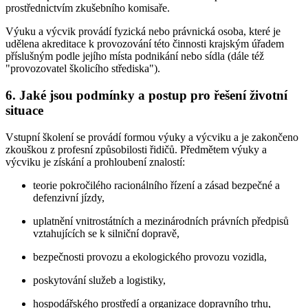
prostřednictvím zkušebního komisaře.
Výuku a výcvik provádí fyzická nebo právnická osoba, které je
udělena akreditace k provozování této činnosti krajským úřadem
příslušným podle jejího místa podnikání nebo sídla (dále též
"provozovatel školicího střediska").
6. Jaké jsou podmínky a postup pro řešení životní
situace
Vstupní školení se provádí formou výuky a výcviku a je zakončeno
zkouškou z profesní způsobilosti řidičů. Předmětem výuky a
výcviku je získání a prohloubení znalostí:
teorie pokročilého racionálního řízení a zásad bezpečné a
defenzivní jízdy,
uplatnění vnitrostátních a mezinárodních právních předpisů
vztahujících se k silniční dopravě,
bezpečnosti provozu a ekologického provozu vozidla,
poskytování služeb a logistiky,
hospodářského prostředí a organizace dopravního trhu,