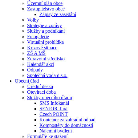
Územní plán obce
Zastupitelstvo obce
Zápisy ze zasedání
Volby
Strategie a zprávy
Služby a podnikání
Fotogalerie
Virtuální prohlídka
Krizové situace
ZŠ A MŠ
Zdravotní středisko
Kalendář akcí
Odpady
Společná voda d.s.o.
Obecní úřad
Úřední deska
Otevírací doba
Služby obecního úřadu
SMS Infokanál
SENIOR Taxi
Czech POINT
Kontejner za zahradní odpad
Kompostéry do domácností
Nájemní bydlení
Formuláře ke stažení