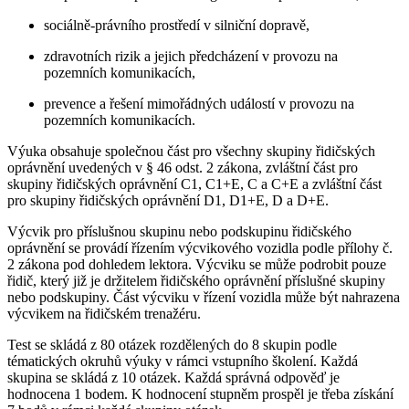
sociálně-právního prostředí v silniční dopravě,
zdravotních rizik a jejich předcházení v provozu na
pozemních komunikacích,
prevence a řešení mimořádných událostí v provozu na
pozemních komunikacích.
Výuka obsahuje společnou část pro všechny skupiny řidičských
oprávnění uvedených v § 46 odst. 2 zákona, zvláštní část pro
skupiny řidičských oprávnění C1, C1+E, C a C+E a zvláštní část
pro skupiny řidičských oprávnění D1, D1+E, D a D+E.
Výcvik pro příslušnou skupinu nebo podskupinu řidičského
oprávnění se provádí řízením výcvikového vozidla podle přílohy č.
2 zákona pod dohledem lektora. Výcviku se může podrobit pouze
řidič, který již je držitelem řidičského oprávnění příslušné skupiny
nebo podskupiny. Část výcviku v řízení vozidla může být nahrazena
výcvikem na řidičském trenažéru.
Test se skládá z 80 otázek rozdělených do 8 skupin podle
tématických okruhů výuky v rámci vstupního školení. Každá
skupina se skládá z 10 otázek. Každá správná odpověď je
hodnocena 1 bodem. K hodnocení stupněm prospěl je třeba získání