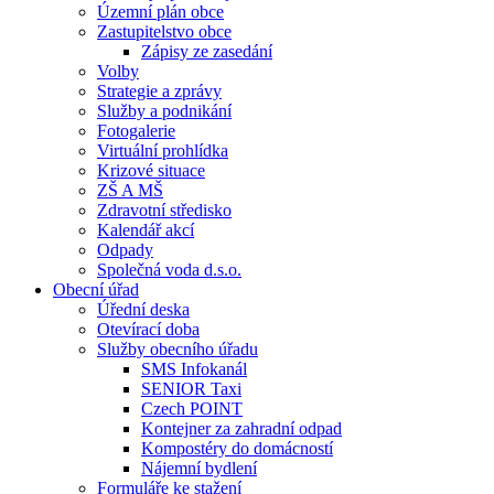
Územní plán obce
Zastupitelstvo obce
Zápisy ze zasedání
Volby
Strategie a zprávy
Služby a podnikání
Fotogalerie
Virtuální prohlídka
Krizové situace
ZŠ A MŠ
Zdravotní středisko
Kalendář akcí
Odpady
Společná voda d.s.o.
Obecní úřad
Úřední deska
Otevírací doba
Služby obecního úřadu
SMS Infokanál
SENIOR Taxi
Czech POINT
Kontejner za zahradní odpad
Kompostéry do domácností
Nájemní bydlení
Formuláře ke stažení