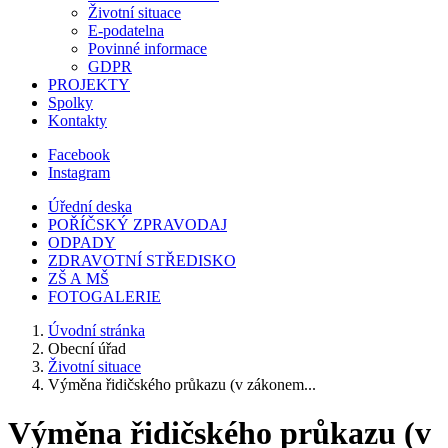
Životní situace
E-podatelna
Povinné informace
GDPR
PROJEKTY
Spolky
Kontakty
Facebook
Instagram
Úřední deska
POŘÍČSKÝ ZPRAVODAJ
ODPADY
ZDRAVOTNÍ STŘEDISKO
ZŠ A MŠ
FOTOGALERIE
Úvodní stránka
Obecní úřad
Životní situace
Výměna řidičského průkazu (v zákonem...
Výměna řidičského průkazu (v