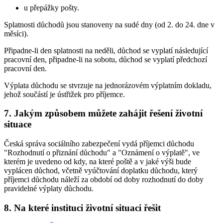
u přepážky pošty.
Splatnosti důchodů jsou stanoveny na sudé dny (od 2. do 24. dne v
měsíci).
Připadne-li den splatnosti na neděli, důchod se vyplatí následující
pracovní den, připadne-li na sobotu, důchod se vyplatí předchozí
pracovní den.
Výplata důchodu se stvrzuje na jednorázovém výplatním dokladu,
jehož součástí je ústřižek pro příjemce.
7. Jakým způsobem můžete zahájit řešení životní
situace
Česká správa sociálního zabezpečení vydá příjemci důchodu
"Rozhodnutí o přiznání důchodu" a "Oznámení o výplatě", ve
kterém je uvedeno od kdy, na které poště a v jaké výši bude
vyplácen důchod, včetně vyúčtování doplatku důchodu, který
příjemci důchodu náleží za období od doby rozhodnutí do doby
pravidelné výplaty důchodu.
8. Na které instituci životní situaci řešit