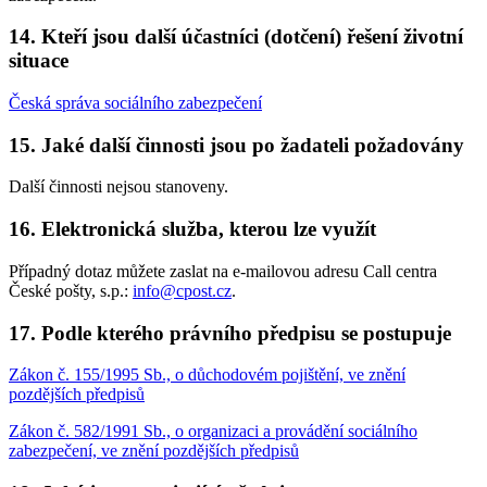
14. Kteří jsou další účastníci (dotčení) řešení životní
situace
Česká správa sociálního zabezpečení
15. Jaké další činnosti jsou po žadateli požadovány
Další činnosti nejsou stanoveny.
16. Elektronická služba, kterou lze využít
Případný dotaz můžete zaslat na e-mailovou adresu Call centra
České pošty, s.p.:
info@cpost.cz
.
17. Podle kterého právního předpisu se postupuje
Zákon č. 155/1995 Sb., o důchodovém pojištění, ve znění
pozdějších předpisů
Zákon č. 582/1991 Sb., o organizaci a provádění sociálního
zabezpečení, ve znění pozdějších předpisů