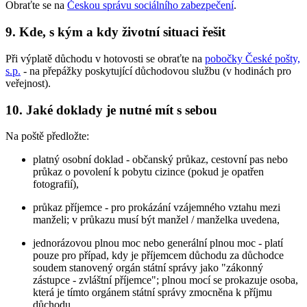
Obraťte se na
Českou správu sociálního zabezpečení
.
9. Kde, s kým a kdy životní situaci řešit
Při výplatě důchodu v hotovosti se obraťte na
pobočky České pošty,
s.p.
- na přepážky poskytující důchodovou službu (v hodinách pro
veřejnost).
10. Jaké doklady je nutné mít s sebou
Na poště předložte:
platný osobní doklad - občanský průkaz, cestovní pas nebo
průkaz o povolení k pobytu cizince (pokud je opatřen
fotografií),
průkaz příjemce - pro prokázání vzájemného vztahu mezi
manželi; v průkazu musí být manžel / manželka uvedena,
jednorázovou plnou moc nebo generální plnou moc - platí
pouze pro případ, kdy je příjemcem důchodu za důchodce
soudem stanovený orgán státní správy jako "zákonný
zástupce - zvláštní příjemce"; plnou mocí se prokazuje osoba,
která je tímto orgánem státní správy zmocněna k příjmu
důchodu.