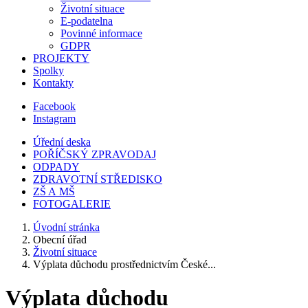
Životní situace
E-podatelna
Povinné informace
GDPR
PROJEKTY
Spolky
Kontakty
Facebook
Instagram
Úřední deska
POŘÍČSKÝ ZPRAVODAJ
ODPADY
ZDRAVOTNÍ STŘEDISKO
ZŠ A MŠ
FOTOGALERIE
Úvodní stránka
Obecní úřad
Životní situace
Výplata důchodu prostřednictvím České...
Výplata důchodu