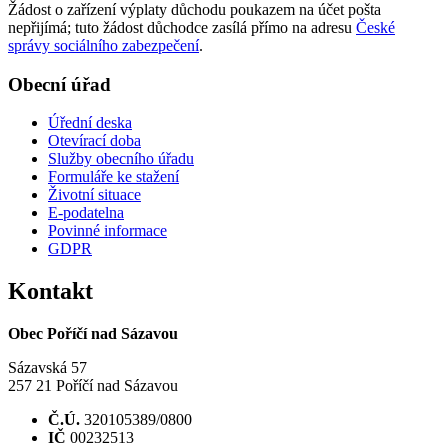
Žádost o zařízení výplaty důchodu poukazem na účet pošta
nepřijímá; tuto žádost důchodce zasílá přímo na adresu
České
správy sociálního zabezpečení
.
Obecní úřad
Úřední deska
Otevírací doba
Služby obecního úřadu
Formuláře ke stažení
Životní situace
E-podatelna
Povinné informace
GDPR
Kontakt
Obec Poříčí nad Sázavou
Sázavská 57
257 21 Poříčí nad Sázavou
Č.Ú.
320105389/0800
IČ
00232513