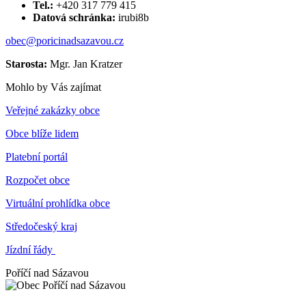
Tel.:
+420 317 779 415
Datová schránka:
irubi8b
obec@poricinadsazavou.cz
Starosta:
Mgr. Jan Kratzer
Mohlo by Vás zajímat
Veřejné zakázky obce
Obce blíže lidem
Platební portál
Rozpočet obce
Virtuální prohlídka obce
Středočeský kraj
Jízdní řády
Poříčí nad Sázavou