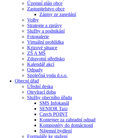
Územní plán obce
Zastupitelstvo obce
Zápisy ze zasedání
Volby
Strategie a zprávy
Služby a podnikání
Fotogalerie
Virtuální prohlídka
Krizové situace
ZŠ A MŠ
Zdravotní středisko
Kalendář akcí
Odpady
Společná voda d.s.o.
Obecní úřad
Úřední deska
Otevírací doba
Služby obecního úřadu
SMS Infokanál
SENIOR Taxi
Czech POINT
Kontejner za zahradní odpad
Kompostéry do domácností
Nájemní bydlení
Formuláře ke stažení