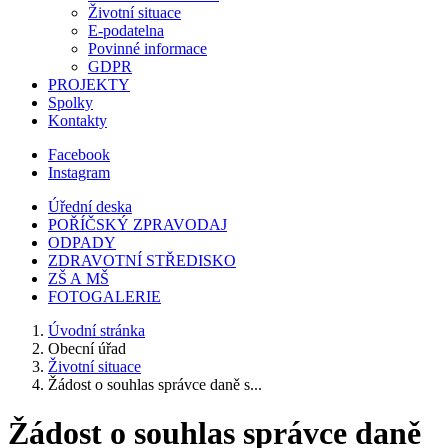
Životní situace
E-podatelna
Povinné informace
GDPR
PROJEKTY
Spolky
Kontakty
Facebook
Instagram
Úřední deska
POŘÍČSKÝ ZPRAVODAJ
ODPADY
ZDRAVOTNÍ STŘEDISKO
ZŠ A MŠ
FOTOGALERIE
Úvodní stránka
Obecní úřad
Životní situace
Žádost o souhlas správce daně s...
Žádost o souhlas správce daně