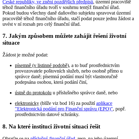
České republiky, ve znění pozdějších předpisů
, územní pracoviště
téhož finančního úřadu tvoří v souhrnu tentýž finanční úřad.
Pokud budou všechny daně daňového subjektu spravovat územní
pracoviště téhož finančního úřadu, stačí podat pouze jednu žádost a
uvést v ní rozsah pro celý finanční úřad.
7. Jakým způsobem můžete zahájit řešení životní
situace
Žádost je možné podat:
písemně (v listinné podobě)
, a to buď prostřednictvím
provozovatele poštovních služeb, nebo osobně přímo u
správce daně; písemná podání musí být vlastnoručně
podepsána osobou, která podání činí,
ústně do protokolu
u příslušného správce daně, nebo
elektronicky
(blíže viz bod 16) za použití
aplikace
"Elektronická podání pro Finanční správu (EPO)"
, popř.
prostřednictvím datové schránky.
8. Na které instituci životní situaci řešit
Obraťte se na
příslušný finanční úřad
, resp. na jeho územní