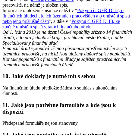
pracoviště, na němž je uložen spis.
Informace o uložení spisu lze nalézt v "
Pokynu č. GFŘ-D-12, o
finančních úřadech, jejich územních pracovištích a o umístění spisu
nebo jeho příslušné části
", a dále v "
Pokynu č. GFŘ-D-13, ke
změně umístění spisů v rámci finančního úřadu
".
Od 1. ledna 2013 je na území České republiky zřízeno 14 finančních
úřadů, a to pro jednotlivé kraje, pro hlavní město Prahu, a dále
Specializovaný finanční úřad.
Finanční úřad vykonává věcnou působnost prostřednictvím svých
územních pracovišť, na nichž jsou uloženy daňové spisy poplatníků.
Kontakt poplatníků s finančními úřady je zajištěn prostřednictvím
územních pracovišť finančních úřadů.
10. Jaké doklady je nutné mít s sebou
Na finančním úřadu předložte žádost o souhlas s ukončením
činnosti.
11. Jaké jsou potřebné formuláře a kde jsou k
dispozici
Předepsané formuláře nejsou stanoveny.
12. Jaké jsou poplatky a jak je lze uhradit