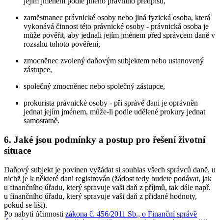
jejím jménem podle jiného právního předpisu,
zaměstnanec právnické osoby nebo jiná fyzická osoba, která
vykonává činnost této právnické osoby - právnická osoba je
může pověřit, aby jednali jejím jménem před správcem daně v
rozsahu tohoto pověření,
zmocněnec zvolený daňovým subjektem nebo ustanovený
zástupce,
společný zmocněnec nebo společný zástupce,
prokurista právnické osoby - při správě daní je oprávněn
jednat jejím jménem, může-li podle udělené prokury jednat
samostatně.
6. Jaké jsou podmínky a postup pro řešení životní
situace
Daňový subjekt je povinen vyžádat si souhlas všech správců daně, u
nichž je k některé dani registrován (žádost tedy budete podávat, jak
u finančního úřadu, který spravuje vaši daň z příjmů, tak dále např.
u finančního úřadu, který spravuje vaši daň z přidané hodnoty,
pokud se liší).
Po nabytí účinnosti
zákona č. 456/2011 Sb., o Finanční správě