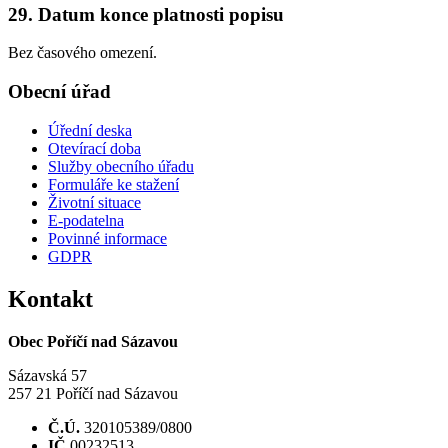
29. Datum konce platnosti popisu
Bez časového omezení.
Obecní úřad
Úřední deska
Otevírací doba
Služby obecního úřadu
Formuláře ke stažení
Životní situace
E-podatelna
Povinné informace
GDPR
Kontakt
Obec Poříčí nad Sázavou
Sázavská 57
257 21 Poříčí nad Sázavou
Č.Ú.
320105389/0800
IČ
00232513