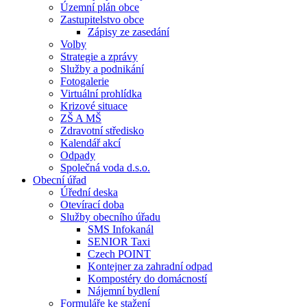
Územní plán obce
Zastupitelstvo obce
Zápisy ze zasedání
Volby
Strategie a zprávy
Služby a podnikání
Fotogalerie
Virtuální prohlídka
Krizové situace
ZŠ A MŠ
Zdravotní středisko
Kalendář akcí
Odpady
Společná voda d.s.o.
Obecní úřad
Úřední deska
Otevírací doba
Služby obecního úřadu
SMS Infokanál
SENIOR Taxi
Czech POINT
Kontejner za zahradní odpad
Kompostéry do domácností
Nájemní bydlení
Formuláře ke stažení