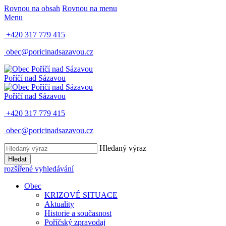
Rovnou na obsah
Rovnou na menu
Menu
+420 317 779 415
obec@poricinadsazavou.cz
Poříčí nad Sázavou
Poříčí nad Sázavou
+420 317 779 415
obec@poricinadsazavou.cz
Hledaný výraz
Hledat
rozšířené vyhledávání
Obec
KRIZOVÉ SITUACE
Aktuality
Historie a současnost
Poříčský zpravodaj