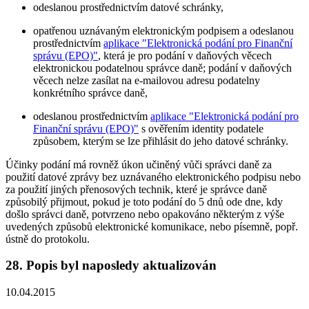
odeslanou prostřednictvím datové schránky,
opatřenou uznávaným elektronickým podpisem a odeslanou
prostřednictvím
aplikace "Elektronická podání pro Finanční
správu (EPO)"
, která je pro podání v daňových věcech
elektronickou podatelnou správce daně; podání v daňových
věcech nelze zasílat na e-mailovou adresu podatelny
konkrétního správce daně,
odeslanou prostřednictvím
aplikace "Elektronická podání pro
Finanční správu (EPO)"
s ověřením identity podatele
způsobem, kterým se lze přihlásit do jeho datové schránky.
Účinky podání má rovněž úkon učiněný vůči správci daně za
použití datové zprávy bez uznávaného elektronického podpisu nebo
za použití jiných přenosových technik, které je správce daně
způsobilý přijmout, pokud je toto podání do 5 dnů ode dne, kdy
došlo správci daně, potvrzeno nebo opakováno některým z výše
uvedených způsobů elektronické komunikace, nebo písemně, popř.
ústně do protokolu.
28. Popis byl naposledy aktualizován
10.04.2015