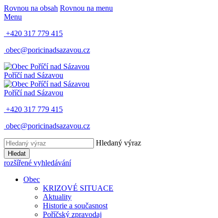
Rovnou na obsah
Rovnou na menu
Menu
+420 317 779 415
obec@poricinadsazavou.cz
Poříčí nad Sázavou
Poříčí nad Sázavou
+420 317 779 415
obec@poricinadsazavou.cz
Hledaný výraz
Hledat
rozšířené vyhledávání
Obec
KRIZOVÉ SITUACE
Aktuality
Historie a současnost
Poříčský zpravodaj