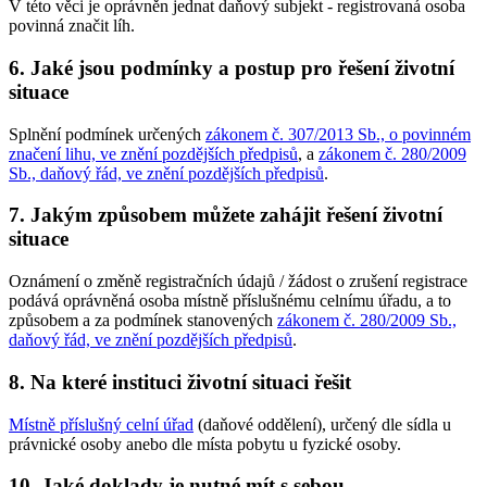
V této věci je oprávněn jednat daňový subjekt - registrovaná osoba
povinná značit líh.
6. Jaké jsou podmínky a postup pro řešení životní
situace
Splnění podmínek určených
zákonem č. 307/2013 Sb., o povinném
značení lihu, ve znění pozdějších předpisů
, a
zákonem č. 280/2009
Sb., daňový řád, ve znění pozdějších předpisů
.
7. Jakým způsobem můžete zahájit řešení životní
situace
Oznámení o změně registračních údajů / žádost o zrušení registrace
podává oprávněná osoba místně příslušnému celnímu úřadu, a to
způsobem a za podmínek stanovených
zákonem č. 280/2009 Sb.,
daňový řád, ve znění pozdějších předpisů
.
8. Na které instituci životní situaci řešit
Místně příslušný celní úřad
(daňové oddělení), určený dle sídla u
právnické osoby anebo dle místa pobytu u fyzické osoby.
10. Jaké doklady je nutné mít s sebou