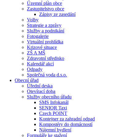
Územní plán obce
Zastupitelstvo obce
Zápisy ze zasedání
Volby
Strategie a zprávy
Služby a podnikání
Fotogalerie
Virtuální prohlídka
Krizové situace
ZŠ A MŠ
Zdravotní středisko
Kalendář akcí
Odpady
Společná voda d.s.o.
Obecní úřad
Úřední deska
Otevírací doba
Služby obecního úřadu
SMS Infokanál
SENIOR Taxi
Czech POINT
Kontejner za zahradní odpad
Kompostéry do domácností
Nájemní bydlení
Formuláře ke stažení