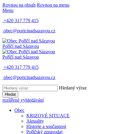
Rovnou na obsah
Rovnou na menu
Menu
+420 317 779 415
obec@poricinadsazavou.cz
Poříčí nad Sázavou
Poříčí nad Sázavou
+420 317 779 415
obec@poricinadsazavou.cz
Hledaný výraz
Hledat
rozšířené vyhledávání
Obec
KRIZOVÉ SITUACE
Aktuality
Historie a současnost
Poříčský zpravodaj