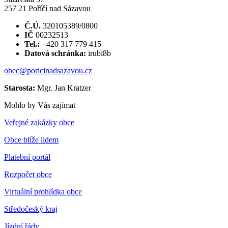
257 21 Poříčí nad Sázavou
Č.Ú.
320105389/0800
IČ
00232513
Tel.:
+420 317 779 415
Datová schránka:
irubi8b
obec@poricinadsazavou.cz
Starosta:
Mgr. Jan Kratzer
Mohlo by Vás zajímat
Veřejné zakázky obce
Obce blíže lidem
Platební portál
Rozpočet obce
Virtuální prohlídka obce
Středočeský kraj
Jízdní řády