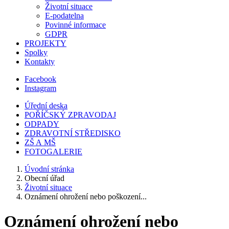
Životní situace
E-podatelna
Povinné informace
GDPR
PROJEKTY
Spolky
Kontakty
Facebook
Instagram
Úřední deska
POŘÍČSKÝ ZPRAVODAJ
ODPADY
ZDRAVOTNÍ STŘEDISKO
ZŠ A MŠ
FOTOGALERIE
Úvodní stránka
Obecní úřad
Životní situace
Oznámení ohrožení nebo poškození...
Oznámení ohrožení nebo