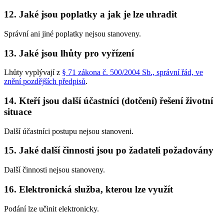
12. Jaké jsou poplatky a jak je lze uhradit
Správní ani jiné poplatky nejsou stanoveny.
13. Jaké jsou lhůty pro vyřízení
Lhůty vyplývají z
§ 71 zákona č. 500/2004 Sb., správní řád, ve
znění pozdějších předpisů
.
14. Kteří jsou další účastníci (dotčení) řešení životní
situace
Další účastníci postupu nejsou stanoveni.
15. Jaké další činnosti jsou po žadateli požadovány
Další činnosti nejsou stanoveny.
16. Elektronická služba, kterou lze využít
Podání lze učinit elektronicky.