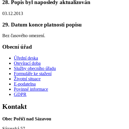
28. Popis byl naposledy aktualizován
03.12.2013
29. Datum konce platnosti popisu
Bez časového omezení.
Obecní úřad
Úřední deska
Otevírací doba
Služby obecního úřadu
Formuláře ke stažení
Životní situace
E-podatelna
Povinné informace
GDPR
Kontakt
Obec Poříčí nad Sázavou
Sázavská 57