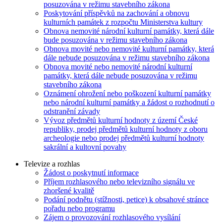
posuzována v režimu stavebního zákona
Poskytování příspěvků na zachování a obnovu
kulturních památek z rozpočtu Ministerstva kultury
Obnova nemovité národní kulturní památky, která dále
bude posuzována v režimu stavebního zákona
Obnova movité nebo nemovité kulturní památky, která
dále nebude posuzována v režimu stavebního zákona
Obnova movité nebo nemovité národní kulturní
památky, která dále nebude posuzována v režimu
stavebního zákona
Oznámení ohrožení nebo poškození kulturní památky
nebo národní kulturní památky a žádost o rozhodnutí o
odstranění závady
Vývoz předmětů kulturní hodnoty z území České
republiky, prodej předmětů kulturní hodnoty z oboru
archeologie nebo prodej předmětů kulturní hodnoty
sakrální a kultovní povahy
Televize a rozhlas
Žádost o poskytnutí informace
Příjem rozhlasového nebo televizního signálu ve
zhoršené kvalitě
Podání podnětu (stížnosti, petice) k obsahové stránce
pořadu nebo programu
Zájem o provozování rozhlasového vysílání