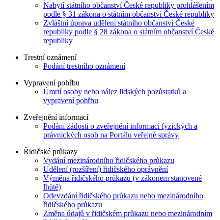
Nabytí státního občanství České republiky prohlášením
podle § 31 zákona o státním občanství České republiky
Zvláštní úprava udělení státního občanství České
republiky podle § 28 zákona o státním občanství České
republiky
Trestní oznámení
Podání trestního oznámení
Vypravení pohřbu
Úmrtí osoby nebo nález lidských pozůstatků a
vypravení pohřbu
Zveřejnění informací
Podání žádosti o zveřejnění informací fyzických a
právnických osob na Portálu veřejné správy
Řidičské průkazy
Vydání mezinárodního řidičského průkazu
Udělení (rozšíření) řidičského oprávnění
Výměna řidičského průkazu (v zákonem stanovené
lhůtě)
Odevzdání řidičského průkazu nebo mezinárodního
řidičského průkazu
Změna údajů v řidičském průkazu nebo mezinárodním