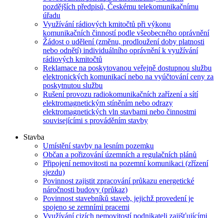
pozdějších předpisů, Českému telekomunikačnímu
úřadu
Využívání rádiových kmitočtů při výkonu
komunikačních činností podle všeobecného oprávnění
Žádost o udělení (změnu, prodloužení doby platnosti
nebo odnětí) individuálního oprávnění k využívání
rádiových kmitočtů
Reklamace na poskytovanou veřejně dostupnou službu
elektronických komunikací nebo na vyúčtování ceny za
poskytnutou službu
Rušení provozu radiokomunikačních zařízení a sítí
elektromagnetickým stíněním nebo odrazy
elektromagnetických vln stavbami nebo činnostmi
souvisejícími s prováděním stavby
Stavba
Umístění stavby na lesním pozemku
Občan a pořizování územních a regulačních plánů
Připojení nemovitosti na pozemní komunikaci (zřízení
sjezdu)
Povinnost zajistit zpracování průkazu energetické
náročnosti budovy (průkaz)
Povinnost stavebníků staveb, jejichž provedení je
spojeno se zemními pracemi
Využívání cizích nemovitostí podnikateli zajišťujícími