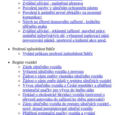
Zvláštní užívání - nadměrná přeprava
Povolení stavby v silničním ochranném pásmu
Povolení k umístění pevné překážky na pozemní
komunikaci
Návrh na zřízení dopravního zařízení - krátkého
příčného prahu
Zvláštní užívání - reklamní zařízení, stavební práce,
umístění inženýrských sítí, vyhrazené parkovací stání,
provozování stánků, sportovní a kulturní akce apod.
Profesní způsobilost řidiče
Vydání průkazu profesní způsobilosti řidiče
Registr vozidel
Zánik silničního vozidla
Vyřazení silničního vozidla z provozu
Žádost o zápis změny vlastníka silničního vozidla
Žádost o zápis změn údajů v registru silničních vozidel
Vývoz silničního vozidla z České republiky a přidělení
registrační značky pro vývoz do jiného státu
Doklad o ekologické likvidaci vozidla (potvrzení o
převzetí autovraku do zařízení ke sběru autovraků)
Zápis silničního vozidla do registru silničních vozidel -
nové, dosud neregistrované silniční vozidlo
Přidělení registrační značky vozidla a vydání