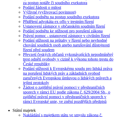
za postup notáře či soudního exekutora
Podání žádosti o milost
Výživné (vyživovací povinnost)
Podání podnětu na postup soudního exekutora
Přidělení advokáta ex offo v trestním řízení
Ustanovení zástupce v občanském soudním řízení
Podání podnětu ke stížnosti pro porušení zákona
Právní pomoc - ustanovení zástupce v civilním řízení
Podání stížnosti na průtahy v řízení nebo nevhodné
chování soudních osob anebo narušování důstojnosti
řízení před soudem
Převzetí českých občanů vykonávajících nepodmíněný
trest odnětí svobody v cizině k výkonu tohoto trestu do
České republiky
Podání stížnosti k Evropskému soudu pro lidská práva
na porušení lidských práv a základních svobod
zaručených Evropskou úmluvou o lidských právech a
jejími protokoly
Žádost o zajištění právní pomoci v přeshraničních
sporech v rámci EU podle zákona č. 629/2004 Sb., o
zajištění právní pomoci v přeshraničních sporech v
rámci Evropské unie, ve znění pozdějších předpisů
Státní majetek
Nakládání s majetkem státu ve smyslu zákona č.