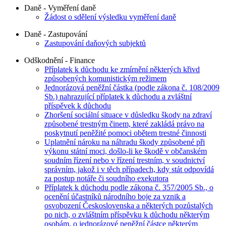
Daně - Vyměření daně
Žádost o sdělení výsledku vyměření daně
Daně - Zastupování
Zastupování daňových subjektů
Odškodnění - Finance
Příplatek k důchodu ke zmírnění některých křivd
způsobených komunistickým režimem
Jednorázová peněžní částka (podle zákona č. 108/2009
Sb.) nahrazující příplatek k důchodu a zvláštní
příspěvek k důchodu
Zhoršení sociální situace v důsledku škody na zdraví
způsobené trestným činem, které zakládá právo na
poskytnutí peněžité pomoci obětem trestné činnosti
Uplatnění nároku na náhradu škody způsobené při
výkonu státní moci, došlo-li ke škodě v občanském
soudním řízení nebo v řízení trestním, v soudnictví
správním, jakož i v těch případech, kdy stát odpovídá
za postup notáře či soudního exekutora
Příplatek k důchodu podle zákona č. 357/2005 Sb., o
ocenění účastníků národního boje za vznik a
osvobození Československa a některých pozůstalých
po nich, o zvláštním příspěvku k důchodu některým
osobám, o jednorázové peněžní částce některým