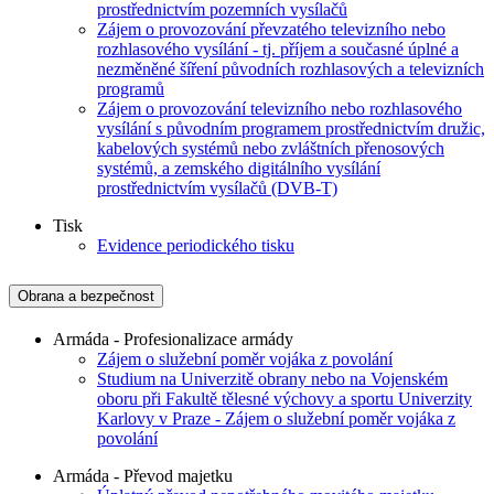
prostřednictvím pozemních vysílačů
Zájem o provozování převzatého televizního nebo
rozhlasového vysílání - tj. příjem a současné úplné a
nezměněné šíření původních rozhlasových a televizních
programů
Zájem o provozování televizního nebo rozhlasového
vysílání s původním programem prostřednictvím družic,
kabelových systémů nebo zvláštních přenosových
systémů, a zemského digitálního vysílání
prostřednictvím vysílačů (DVB-T)
Tisk
Evidence periodického tisku
Obrana a bezpečnost
Armáda - Profesionalizace armády
Zájem o služební poměr vojáka z povolání
Studium na Univerzitě obrany nebo na Vojenském
oboru při Fakultě tělesné výchovy a sportu Univerzity
Karlovy v Praze - Zájem o služební poměr vojáka z
povolání
Armáda - Převod majetku