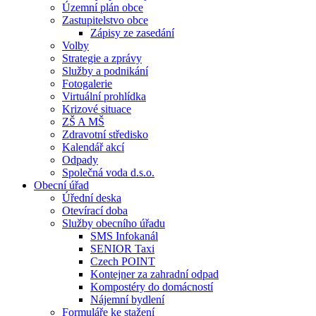
Územní plán obce
Zastupitelstvo obce
Zápisy ze zasedání
Volby
Strategie a zprávy
Služby a podnikání
Fotogalerie
Virtuální prohlídka
Krizové situace
ZŠ A MŠ
Zdravotní středisko
Kalendář akcí
Odpady
Společná voda d.s.o.
Obecní úřad
Úřední deska
Otevírací doba
Služby obecního úřadu
SMS Infokanál
SENIOR Taxi
Czech POINT
Kontejner za zahradní odpad
Kompostéry do domácností
Nájemní bydlení
Formuláře ke stažení