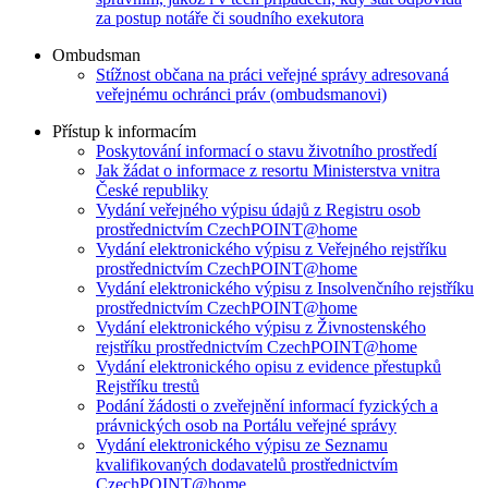
za postup notáře či soudního exekutora
Ombudsman
Stížnost občana na práci veřejné správy adresovaná
veřejnému ochránci práv (ombudsmanovi)
Přístup k informacím
Poskytování informací o stavu životního prostředí
Jak žádat o informace z resortu Ministerstva vnitra
České republiky
Vydání veřejného výpisu údajů z Registru osob
prostřednictvím CzechPOINT@home
Vydání elektronického výpisu z Veřejného rejstříku
prostřednictvím CzechPOINT@home
Vydání elektronického výpisu z Insolvenčního rejstříku
prostřednictvím CzechPOINT@home
Vydání elektronického výpisu z Živnostenského
rejstříku prostřednictvím CzechPOINT@home
Vydání elektronického opisu z evidence přestupků
Rejstříku trestů
Podání žádosti o zveřejnění informací fyzických a
právnických osob na Portálu veřejné správy
Vydání elektronického výpisu ze Seznamu
kvalifikovaných dodavatelů prostřednictvím
CzechPOINT@home