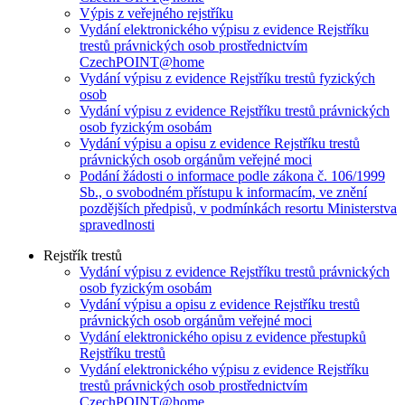
Výpis z veřejného rejstříku
Vydání elektronického výpisu z evidence Rejstříku
trestů právnických osob prostřednictvím
CzechPOINT@home
Vydání výpisu z evidence Rejstříku trestů fyzických
osob
Vydání výpisu z evidence Rejstříku trestů právnických
osob fyzickým osobám
Vydání výpisu a opisu z evidence Rejstříku trestů
právnických osob orgánům veřejné moci
Podání žádosti o informace podle zákona č. 106/1999
Sb., o svobodném přístupu k informacím, ve znění
pozdějších předpisů, v podmínkách resortu Ministerstva
spravedlnosti
Rejstřík trestů
Vydání výpisu z evidence Rejstříku trestů právnických
osob fyzickým osobám
Vydání výpisu a opisu z evidence Rejstříku trestů
právnických osob orgánům veřejné moci
Vydání elektronického opisu z evidence přestupků
Rejstříku trestů
Vydání elektronického výpisu z evidence Rejstříku
trestů právnických osob prostřednictvím
CzechPOINT@home