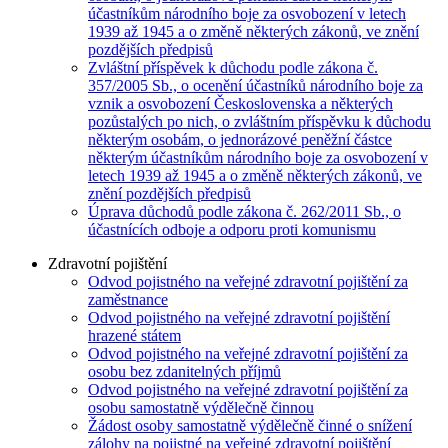
účastníkům národního boje za osvobození v letech
1939 až 1945 a o změně některých zákonů, ve znění
pozdějších předpisů
Zvláštní příspěvek k důchodu podle zákona č.
357/2005 Sb., o ocenění účastníků národního boje za
vznik a osvobození Československa a některých
pozůstalých po nich, o zvláštním příspěvku k důchodu
některým osobám, o jednorázové peněžní částce
některým účastníkům národního boje za osvobození v
letech 1939 až 1945 a o změně některých zákonů, ve
znění pozdějších předpisů
Úprava důchodů podle zákona č. 262/2011 Sb., o
účastnících odboje a odporu proti komunismu
Zdravotní pojištění
Odvod pojistného na veřejné zdravotní pojištění za
zaměstnance
Odvod pojistného na veřejné zdravotní pojištění
hrazené státem
Odvod pojistného na veřejné zdravotní pojištění za
osobu bez zdanitelných příjmů
Odvod pojistného na veřejné zdravotní pojištění za
osobu samostatně výdělečně činnou
Žádost osoby samostatně výdělečně činné o snížení
zálohy na pojistné na veřejné zdravotní pojištění