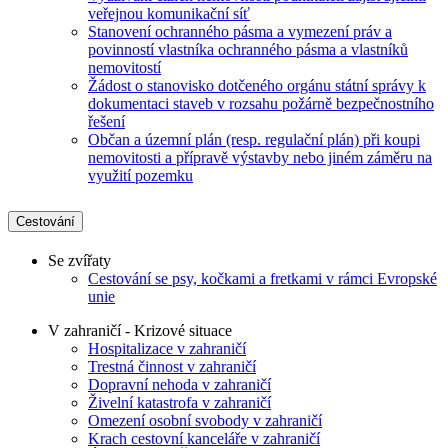
veřejnou komunikační síť
Stanovení ochranného pásma a vymezení práv a
povinností vlastníka ochranného pásma a vlastníků
nemovitostí
Žádost o stanovisko dotčeného orgánu státní správy k
dokumentaci staveb v rozsahu požárně bezpečnostního
řešení
Občan a územní plán (resp. regulační plán) při koupi
nemovitosti a přípravě výstavby nebo jiném záměru na
využití pozemku
Cestování
Se zvířaty
Cestování se psy, kočkami a fretkami v rámci Evropské
unie
V zahraničí - Krizové situace
Hospitalizace v zahraničí
Trestná činnost v zahraničí
Dopravní nehoda v zahraničí
Živelní katastrofa v zahraničí
Omezení osobní svobody v zahraničí
Krach cestovní kanceláře v zahraničí