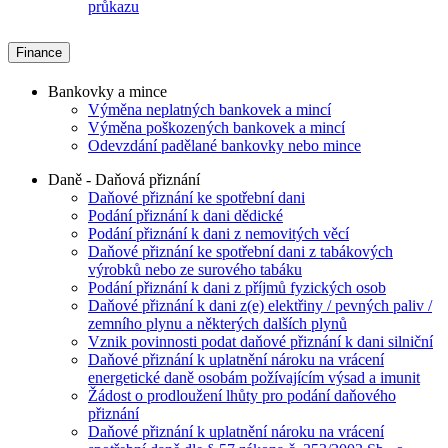
průkazu
Finance
Bankovky a mince
Výměna neplatných bankovek a mincí
Výměna poškozených bankovek a mincí
Odevzdání padělané bankovky nebo mince
Daně - Daňová přiznání
Daňové přiznání ke spotřební dani
Podání přiznání k dani dědické
Podání přiznání k dani z nemovitých věcí
Daňové přiznání ke spotřební dani z tabákových
výrobků nebo ze surového tabáku
Podání přiznání k dani z příjmů fyzických osob
Daňové přiznání k dani z(e) elektřiny / pevných paliv /
zemního plynu a některých dalších plynů
Vznik povinnosti podat daňové přiznání k dani silniční
Daňové přiznání k uplatnění nároku na vrácení
energetické daně osobám požívajícím výsad a imunit
Žádost o prodloužení lhůty pro podání daňového
přiznání
Daňové přiznání k uplatnění nároku na vrácení