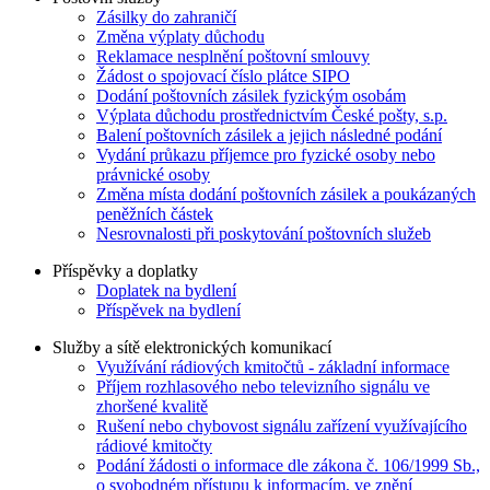
Zásilky do zahraničí
Změna výplaty důchodu
Reklamace nesplnění poštovní smlouvy
Žádost o spojovací číslo plátce SIPO
Dodání poštovních zásilek fyzickým osobám
Výplata důchodu prostřednictvím České pošty, s.p.
Balení poštovních zásilek a jejich následné podání
Vydání průkazu příjemce pro fyzické osoby nebo
právnické osoby
Změna místa dodání poštovních zásilek a poukázaných
peněžních částek
Nesrovnalosti při poskytování poštovních služeb
Příspěvky a doplatky
Doplatek na bydlení
Příspěvek na bydlení
Služby a sítě elektronických komunikací
Využívání rádiových kmitočtů - základní informace
Příjem rozhlasového nebo televizního signálu ve
zhoršené kvalitě
Rušení nebo chybovost signálu zařízení využívajícího
rádiové kmitočty
Podání žádosti o informace dle zákona č. 106/1999 Sb.,
o svobodném přístupu k informacím, ve znění