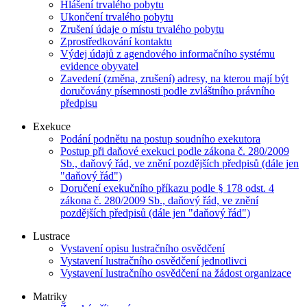
Hlášení trvalého pobytu
Ukončení trvalého pobytu
Zrušení údaje o místu trvalého pobytu
Zprostředkování kontaktu
Výdej údajů z agendového informačního systému
evidence obyvatel
Zavedení (změna, zrušení) adresy, na kterou mají být
doručovány písemnosti podle zvláštního právního
předpisu
Exekuce
Podání podnětu na postup soudního exekutora
Postup při daňové exekuci podle zákona č. 280/2009
Sb., daňový řád, ve znění pozdějších předpisů (dále jen
"daňový řád")
Doručení exekučního příkazu podle § 178 odst. 4
zákona č. 280/2009 Sb., daňový řád, ve znění
pozdějších předpisů (dále jen "daňový řád")
Lustrace
Vystavení opisu lustračního osvědčení
Vystavení lustračního osvědčení jednotlivci
Vystavení lustračního osvědčení na žádost organizace
Matriky