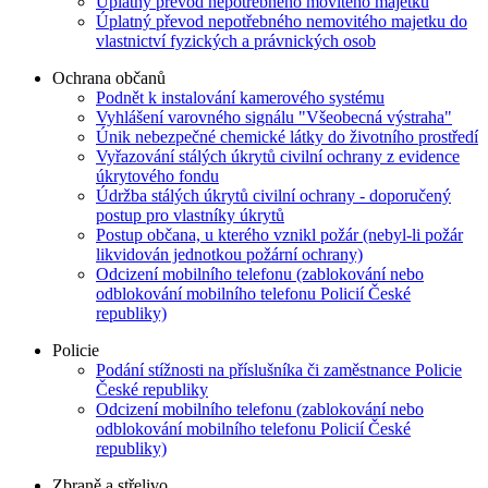
Úplatný převod nepotřebného movitého majetku
Úplatný převod nepotřebného nemovitého majetku do
vlastnictví fyzických a právnických osob
Ochrana občanů
Podnět k instalování kamerového systému
Vyhlášení varovného signálu "Všeobecná výstraha"
Únik nebezpečné chemické látky do životního prostředí
Vyřazování stálých úkrytů civilní ochrany z evidence
úkrytového fondu
Údržba stálých úkrytů civilní ochrany - doporučený
postup pro vlastníky úkrytů
Postup občana, u kterého vznikl požár (nebyl-li požár
likvidován jednotkou požární ochrany)
Odcizení mobilního telefonu (zablokování nebo
odblokování mobilního telefonu Policií České
republiky)
Policie
Podání stížnosti na příslušníka či zaměstnance Policie
České republiky
Odcizení mobilního telefonu (zablokování nebo
odblokování mobilního telefonu Policií České
republiky)
Zbraně a střelivo