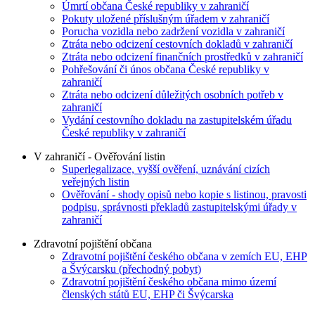
Úmrtí občana České republiky v zahraničí
Pokuty uložené příslušným úřadem v zahraničí
Porucha vozidla nebo zadržení vozidla v zahraničí
Ztráta nebo odcizení cestovních dokladů v zahraničí
Ztráta nebo odcizení finančních prostředků v zahraničí
Pohřešování či únos občana České republiky v
zahraničí
Ztráta nebo odcizení důležitých osobních potřeb v
zahraničí
Vydání cestovního dokladu na zastupitelském úřadu
České republiky v zahraničí
V zahraničí - Ověřování listin
Superlegalizace, vyšší ověření, uznávání cizích
veřejných listin
Ověřování - shody opisů nebo kopie s listinou, pravosti
podpisu, správnosti překladů zastupitelskými úřady v
zahraničí
Zdravotní pojištění občana
Zdravotní pojištění českého občana v zemích EU, EHP
a Švýcarsku (přechodný pobyt)
Zdravotní pojištění českého občana mimo území
členských států EU, EHP či Švýcarska