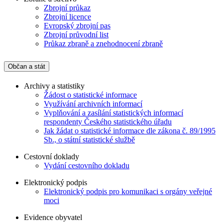
Zbrojní průkaz
Zbrojní licence
Evropský zbrojní pas
Zbrojní průvodní list
Průkaz zbraně a znehodnocení zbraně
Občan a stát
Archivy a statistiky
Žádost o statistické informace
Využívání archivních informací
Vyplňování a zasílání statistických informací
respondenty Českého statistického úřadu
Jak žádat o statistické informace dle zákona č. 89/1995
Sb., o státní statistické službě
Cestovní doklady
Vydání cestovního dokladu
Elektronický podpis
Elektronický podpis pro komunikaci s orgány veřejné
moci
Evidence obyvatel