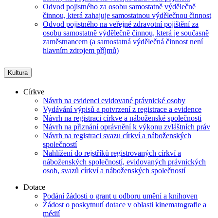
Odvod pojistného za osobu samostatně výdělečně
činnou, která zahajuje samostatnou výdělečnou činnost
Odvod pojistného na veřejné zdravotní pojištění za
osobu samostatně výdělečně činnou, která je současně
zaměstnancem (a samostatná výdělečná činnost není
hlavním zdrojem příjmů)
Kultura
Církve
Návrh na evidenci evidované právnické osoby
Vydávání výpisů a potvrzení z registrace a evidence
Návrh na registraci církve a náboženské společnosti
Návrh na přiznání oprávnění k výkonu zvláštních práv
Návrh na registraci svazu církví a náboženských
společností
Nahlížení do rejstříků registrovaných církví a
náboženských společností, evidovaných právnických
osob, svazů církví a náboženských společností
Dotace
Podání žádosti o grant u odboru umění a knihoven
Žádost o poskytnutí dotace v oblasti kinematografie a
médií