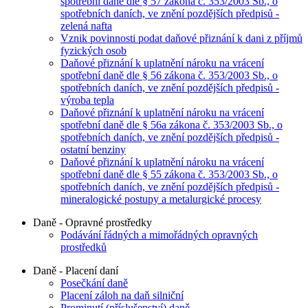
spotřební daně dle § 57 zákona č. 353/2003 Sb., o
spotřebních daních, ve znění pozdějších předpisů -
zelená nafta
Vznik povinnosti podat daňové přiznání k dani z příjmů
fyzických osob
Daňové přiznání k uplatnění nároku na vrácení
spotřební daně dle § 56 zákona č. 353/2003 Sb., o
spotřebních daních, ve znění pozdějších předpisů -
výroba tepla
Daňové přiznání k uplatnění nároku na vrácení
spotřební daně dle § 56a zákona č. 353/2003 Sb., o
spotřebních daních, ve znění pozdějších předpisů -
ostatní benziny
Daňové přiznání k uplatnění nároku na vrácení
spotřební daně dle § 55 zákona č. 353/2003 Sb., o
spotřebních daních, ve znění pozdějších předpisů -
mineralogické postupy a metalurgické procesy
Daně - Opravné prostředky
Podávání řádných a mimořádných opravných
prostředků
Daně - Placení daní
Posečkání daně
Placení záloh na daň silniční
Prominutí (příslušenství) daně