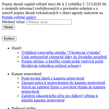
Popisy úkonů orgánů veřejné moci dle § 2 vyhlášky č. 515/2020 Sb.
o struktuře informací zveřejňovaných o povinném subjektu a o
osnově popisu úkonů vykonávaných v rámci agendy naleznete na
Portálu veřejné správy
Hledaný výraz:
Hledat
Bydlení
Hasiči
Vyhlášení varovného signálu "Všeobecná výstraha"
Únik nebezpečné chemické látky do životního prostředí
Postup občana, u kterého vznikl požár (nebyl-li požár
likvidován jednotkou požární ochrany)
Katastr nemovitostí
Poskytování údajů z katastru nemovitostí
Záznam práva k nemovitostem do katastru nemovitostí
Návrh na zahájení řízení o povolení vkladu do katastru
nemovitostí
Založení zákaznického účtu pro dálkový přístup k
údajům katastru nemovitostí
Poštovní služby