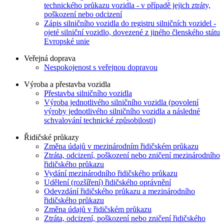
technického průkazu vozidla - v případě jejich ztráty,
poškození nebo odcizení
Zápis silničního vozidla do registru silničních vozidel -
ojeté silniční vozidlo, dovezené z jiného členského státu
Evropské unie
Veřejná doprava
Nespokojenost s veřejnou dopravou
Výroba a přestavba vozidla
Přestavba silničního vozidla
Výroba jednotlivého silničního vozidla (povolení
výroby jednotlivého silničního vozidla a následné
schvalování technické způsobilosti)
Řidičské průkazy
Změna údajů v mezinárodním řidičském průkazu
Ztráta, odcizení, poškození nebo zničení mezinárodního
řidičského průkazu
Vydání mezinárodního řidičského průkazu
Udělení (rozšíření) řidičského oprávnění
Odevzdání řidičského průkazu a mezinárodního
řidičského průkazu
Změna údajů v řidičském průkazu
Ztráta, odcizení, poškození nebo zničení řidičského