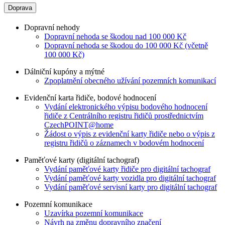
Doprava
Dopravní nehody
Dopravní nehoda se škodou nad 100 000 Kč
Dopravní nehoda se škodou do 100 000 Kč (včetně
100 000 Kč)
Dálniční kupóny a mýtné
Zpoplatnění obecného užívání pozemních komunikací
Evidenční karta řidiče, bodové hodnocení
Vydání elektronického výpisu bodového hodnocení
řidiče z Centrálního registru řidičů prostřednictvím
CzechPOINT@home
Žádost o výpis z evidenční karty řidiče nebo o výpis z
registru řidičů o záznamech v bodovém hodnocení
Paměťové karty (digitální tachograf)
Vydání paměťové karty řidiče pro digitální tachograf
Vydání paměťové karty vozidla pro digitální tachograf
Vydání paměťové servisní karty pro digitální tachograf
Pozemní komunikace
Uzavírka pozemní komunikace
Návrh na změnu dopravního značení