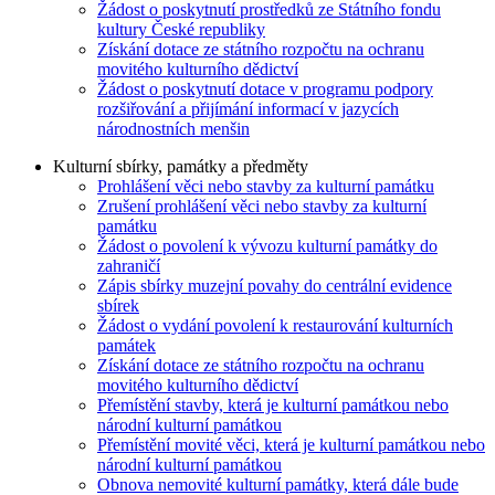
Žádost o poskytnutí prostředků ze Státního fondu
kultury České republiky
Získání dotace ze státního rozpočtu na ochranu
movitého kulturního dědictví
Žádost o poskytnutí dotace v programu podpory
rozšiřování a přijímání informací v jazycích
národnostních menšin
Kulturní sbírky, památky a předměty
Prohlášení věci nebo stavby za kulturní památku
Zrušení prohlášení věci nebo stavby za kulturní
památku
Žádost o povolení k vývozu kulturní památky do
zahraničí
Zápis sbírky muzejní povahy do centrální evidence
sbírek
Žádost o vydání povolení k restaurování kulturních
památek
Získání dotace ze státního rozpočtu na ochranu
movitého kulturního dědictví
Přemístění stavby, která je kulturní památkou nebo
národní kulturní památkou
Přemístění movité věci, která je kulturní památkou nebo
národní kulturní památkou
Obnova nemovité kulturní památky, která dále bude