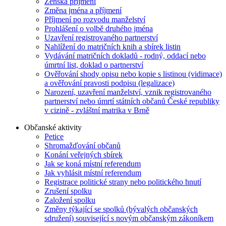
Ženská příjmení
Změna jména a příjmení
Příjmení po rozvodu manželství
Prohlášení o volbě druhého jména
Uzavření registrovaného partnerství
Nahlížení do matričních knih a sbírek listin
Vydávání matričních dokladů - rodný, oddací nebo
úmrtní list, doklad o partnerství
Ověřování shody opisu nebo kopie s listinou (vidimace)
a ověřování pravosti podpisu (legalizace)
Narození, uzavření manželství, vznik registrovaného
partnerství nebo úmrtí státních občanů České republiky
v cizině - zvláštní matrika v Brně
Občanské aktivity
Petice
Shromažďování občanů
Konání veřejných sbírek
Jak se koná místní referendum
Jak vyhlásit místní referendum
Registrace politické strany nebo politického hnutí
Zrušení spolku
Založení spolku
Změny týkající se spolků (bývalých občanských
sdružení) související s novým občanským zákoníkem