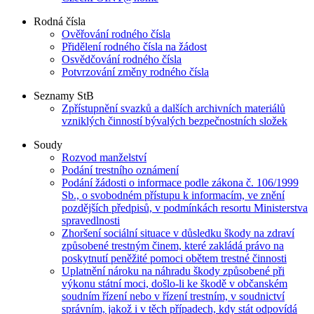
Rodná čísla
Ověřování rodného čísla
Přidělení rodného čísla na žádost
Osvědčování rodného čísla
Potvrzování změny rodného čísla
Seznamy StB
Zpřístupnění svazků a dalších archivních materiálů
vzniklých činností bývalých bezpečnostních složek
Soudy
Rozvod manželství
Podání trestního oznámení
Podání žádosti o informace podle zákona č. 106/1999
Sb., o svobodném přístupu k informacím, ve znění
pozdějších předpisů, v podmínkách resortu Ministerstva
spravedlnosti
Zhoršení sociální situace v důsledku škody na zdraví
způsobené trestným činem, které zakládá právo na
poskytnutí peněžité pomoci obětem trestné činnosti
Uplatnění nároku na náhradu škody způsobené při
výkonu státní moci, došlo-li ke škodě v občanském
soudním řízení nebo v řízení trestním, v soudnictví
správním, jakož i v těch případech, kdy stát odpovídá