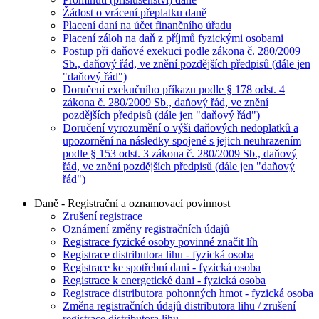
Žádost o vrácení přeplatku daně
Placení daní na účet finančního úřadu
Placení záloh na daň z příjmů fyzickými osobami
Postup při daňové exekuci podle zákona č. 280/2009
Sb., daňový řád, ve znění pozdějších předpisů (dále jen
"daňový řád")
Doručení exekučního příkazu podle § 178 odst. 4
zákona č. 280/2009 Sb., daňový řád, ve znění
pozdějších předpisů (dále jen "daňový řád")
Doručení vyrozumění o výši daňových nedoplatků a
upozornění na následky spojené s jejich neuhrazením
podle § 153 odst. 3 zákona č. 280/2009 Sb., daňový
řád, ve znění pozdějších předpisů (dále jen "daňový
řád")
Daně - Registrační a oznamovací povinnost
Zrušení registrace
Oznámení změny registračních údajů
Registrace fyzické osoby povinné značit líh
Registrace distributora lihu - fyzická osoba
Registrace ke spotřební dani - fyzická osoba
Registrace k energetické dani - fyzická osoba
Registrace distributora pohonných hmot - fyzická osoba
Změna registračních údajů distributora lihu / zrušení
registrace distributora lihu