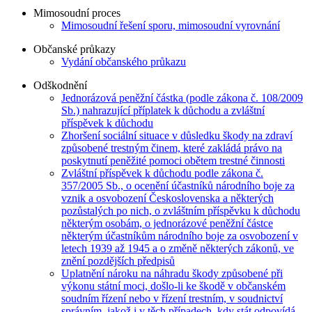
Mimosoudní proces
Mimosoudní řešení sporu, mimosoudní vyrovnání
Občanské průkazy
Vydání občanského průkazu
Odškodnění
Jednorázová peněžní částka (podle zákona č. 108/2009
Sb.) nahrazující příplatek k důchodu a zvláštní
příspěvek k důchodu
Zhoršení sociální situace v důsledku škody na zdraví
způsobené trestným činem, které zakládá právo na
poskytnutí peněžité pomoci obětem trestné činnosti
Zvláštní příspěvek k důchodu podle zákona č.
357/2005 Sb., o ocenění účastníků národního boje za
vznik a osvobození Československa a některých
pozůstalých po nich, o zvláštním příspěvku k důchodu
některým osobám, o jednorázové peněžní částce
některým účastníkům národního boje za osvobození v
letech 1939 až 1945 a o změně některých zákonů, ve
znění pozdějších předpisů
Uplatnění nároku na náhradu škody způsobené při
výkonu státní moci, došlo-li ke škodě v občanském
soudním řízení nebo v řízení trestním, v soudnictví
správním, jakož i v těch případech, kdy stát odpovídá