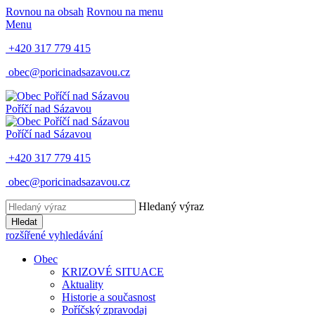
Rovnou na obsah
Rovnou na menu
Menu
+420 317 779 415
obec@poricinadsazavou.cz
Poříčí nad Sázavou
Poříčí nad Sázavou
+420 317 779 415
obec@poricinadsazavou.cz
Hledaný výraz
Hledat
rozšířené vyhledávání
Obec
KRIZOVÉ SITUACE
Aktuality
Historie a současnost
Poříčský zpravodaj