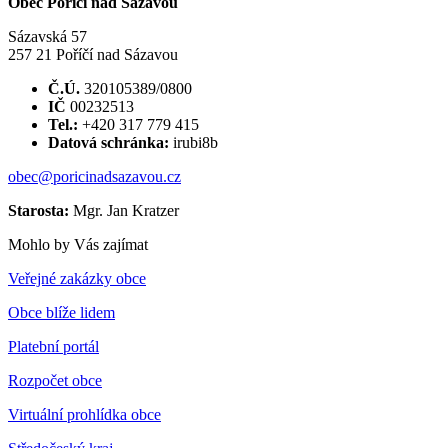
Obec Poříčí nad Sázavou
Sázavská 57
257 21 Poříčí nad Sázavou
Č.Ú.
320105389/0800
IČ
00232513
Tel.:
+420 317 779 415
Datová schránka:
irubi8b
obec@poricinadsazavou.cz
Starosta:
Mgr. Jan Kratzer
Mohlo by Vás zajímat
Veřejné zakázky obce
Obce blíže lidem
Platební portál
Rozpočet obce
Virtuální prohlídka obce