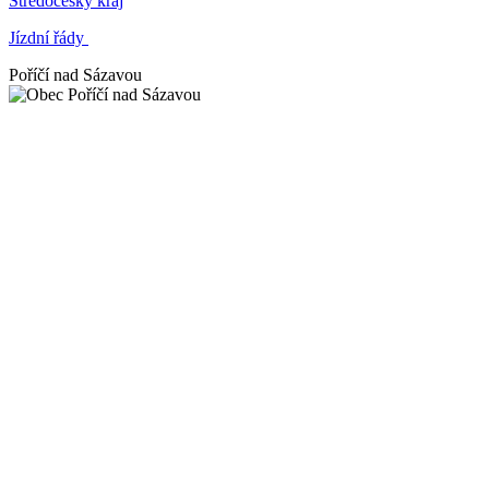
Středočeský kraj
Jízdní řády
Poříčí nad Sázavou