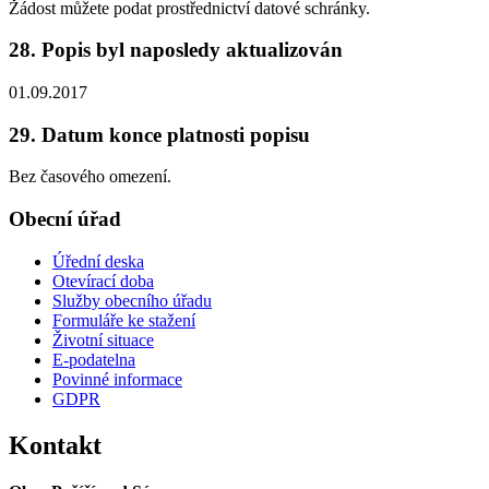
Žádost můžete podat prostřednictví datové schránky.
28. Popis byl naposledy aktualizován
01.09.2017
29. Datum konce platnosti popisu
Bez časového omezení.
Obecní úřad
Úřední deska
Otevírací doba
Služby obecního úřadu
Formuláře ke stažení
Životní situace
E-podatelna
Povinné informace
GDPR
Kontakt