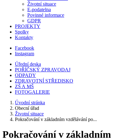
Životní situace
E-podatelna
Povinné informace
GDPR
PROJEKTY
Spolky
Kontakty
Facebook
Instagram
Úřední deska
POŘÍČSKÝ ZPRAVODAJ
ODPADY
ZDRAVOTNÍ STŘEDISKO
ZŠ A MŠ
FOTOGALERIE
Úvodní stránka
Obecní úřad
Životní situace
Pokračování v základním vzdělávání po...
Pokračování v základním