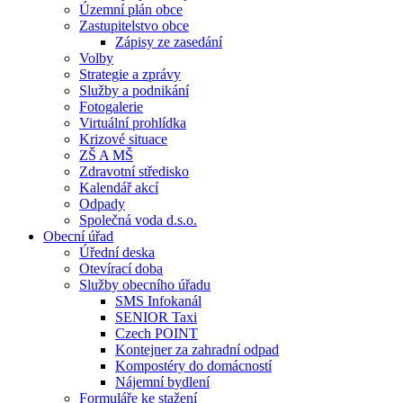
Územní plán obce
Zastupitelstvo obce
Zápisy ze zasedání
Volby
Strategie a zprávy
Služby a podnikání
Fotogalerie
Virtuální prohlídka
Krizové situace
ZŠ A MŠ
Zdravotní středisko
Kalendář akcí
Odpady
Společná voda d.s.o.
Obecní úřad
Úřední deska
Otevírací doba
Služby obecního úřadu
SMS Infokanál
SENIOR Taxi
Czech POINT
Kontejner za zahradní odpad
Kompostéry do domácností
Nájemní bydlení
Formuláře ke stažení