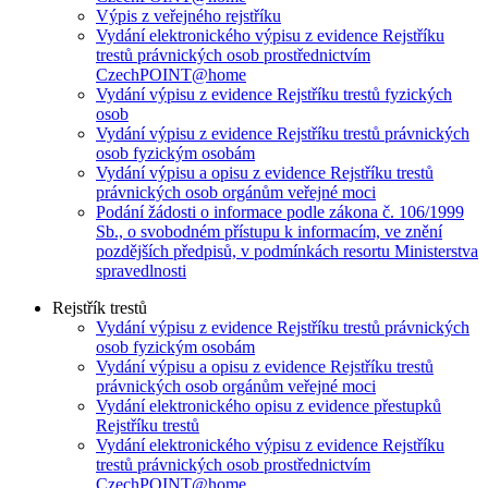
Výpis z veřejného rejstříku
Vydání elektronického výpisu z evidence Rejstříku
trestů právnických osob prostřednictvím
CzechPOINT@home
Vydání výpisu z evidence Rejstříku trestů fyzických
osob
Vydání výpisu z evidence Rejstříku trestů právnických
osob fyzickým osobám
Vydání výpisu a opisu z evidence Rejstříku trestů
právnických osob orgánům veřejné moci
Podání žádosti o informace podle zákona č. 106/1999
Sb., o svobodném přístupu k informacím, ve znění
pozdějších předpisů, v podmínkách resortu Ministerstva
spravedlnosti
Rejstřík trestů
Vydání výpisu z evidence Rejstříku trestů právnických
osob fyzickým osobám
Vydání výpisu a opisu z evidence Rejstříku trestů
právnických osob orgánům veřejné moci
Vydání elektronického opisu z evidence přestupků
Rejstříku trestů
Vydání elektronického výpisu z evidence Rejstříku
trestů právnických osob prostřednictvím
CzechPOINT@home