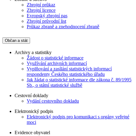
Zbrojní průkaz
Zbrojní licence
Evropský zbrojní pas
Zbrojní průvodní list
Průkaz zbraně a znehodnocení zbraně
Občan a stát
Archivy a statistiky
Žádost o statistické informace
Využívání archivních informací
Vyplňování a zasílání statistických informací
respondenty Českého statistického úřadu
Jak žádat o statistické informace dle zákona č. 89/1995
Sb., o státní statistické službě
Cestovní doklady
Vydání cestovního dokladu
Elektronický podpis
Elektronický podpis pro komunikaci s orgány veřejné
moci
Evidence obyvatel