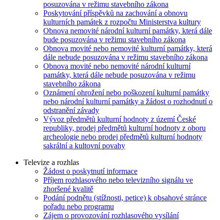
posuzována v režimu stavebního zákona
Poskytování příspěvků na zachování a obnovu
kulturních památek z rozpočtu Ministerstva kultury
Obnova nemovité národní kulturní památky, která dále
bude posuzována v režimu stavebního zákona
Obnova movité nebo nemovité kulturní památky, která
dále nebude posuzována v režimu stavebního zákona
Obnova movité nebo nemovité národní kulturní
památky, která dále nebude posuzována v režimu
stavebního zákona
Oznámení ohrožení nebo poškození kulturní památky
nebo národní kulturní památky a žádost o rozhodnutí o
odstranění závady
Vývoz předmětů kulturní hodnoty z území České
republiky, prodej předmětů kulturní hodnoty z oboru
archeologie nebo prodej předmětů kulturní hodnoty
sakrální a kultovní povahy
Televize a rozhlas
Žádost o poskytnutí informace
Příjem rozhlasového nebo televizního signálu ve
zhoršené kvalitě
Podání podnětu (stížnosti, petice) k obsahové stránce
pořadu nebo programu
Zájem o provozování rozhlasového vysílání