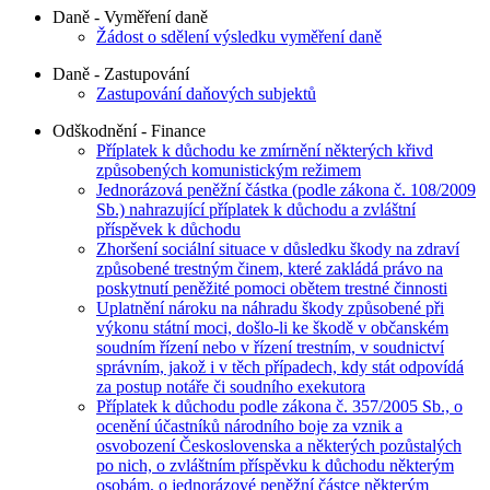
Daně - Vyměření daně
Žádost o sdělení výsledku vyměření daně
Daně - Zastupování
Zastupování daňových subjektů
Odškodnění - Finance
Příplatek k důchodu ke zmírnění některých křivd
způsobených komunistickým režimem
Jednorázová peněžní částka (podle zákona č. 108/2009
Sb.) nahrazující příplatek k důchodu a zvláštní
příspěvek k důchodu
Zhoršení sociální situace v důsledku škody na zdraví
způsobené trestným činem, které zakládá právo na
poskytnutí peněžité pomoci obětem trestné činnosti
Uplatnění nároku na náhradu škody způsobené při
výkonu státní moci, došlo-li ke škodě v občanském
soudním řízení nebo v řízení trestním, v soudnictví
správním, jakož i v těch případech, kdy stát odpovídá
za postup notáře či soudního exekutora
Příplatek k důchodu podle zákona č. 357/2005 Sb., o
ocenění účastníků národního boje za vznik a
osvobození Československa a některých pozůstalých
po nich, o zvláštním příspěvku k důchodu některým
osobám, o jednorázové peněžní částce některým