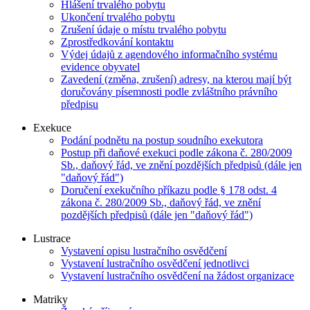
Hlášení trvalého pobytu
Ukončení trvalého pobytu
Zrušení údaje o místu trvalého pobytu
Zprostředkování kontaktu
Výdej údajů z agendového informačního systému
evidence obyvatel
Zavedení (změna, zrušení) adresy, na kterou mají být
doručovány písemnosti podle zvláštního právního
předpisu
Exekuce
Podání podnětu na postup soudního exekutora
Postup při daňové exekuci podle zákona č. 280/2009
Sb., daňový řád, ve znění pozdějších předpisů (dále jen
"daňový řád")
Doručení exekučního příkazu podle § 178 odst. 4
zákona č. 280/2009 Sb., daňový řád, ve znění
pozdějších předpisů (dále jen "daňový řád")
Lustrace
Vystavení opisu lustračního osvědčení
Vystavení lustračního osvědčení jednotlivci
Vystavení lustračního osvědčení na žádost organizace
Matriky