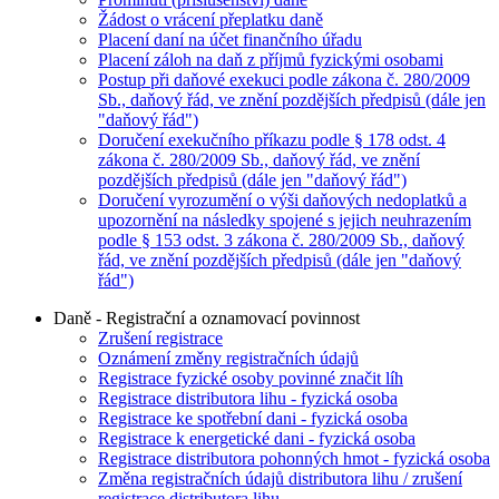
Žádost o vrácení přeplatku daně
Placení daní na účet finančního úřadu
Placení záloh na daň z příjmů fyzickými osobami
Postup při daňové exekuci podle zákona č. 280/2009
Sb., daňový řád, ve znění pozdějších předpisů (dále jen
"daňový řád")
Doručení exekučního příkazu podle § 178 odst. 4
zákona č. 280/2009 Sb., daňový řád, ve znění
pozdějších předpisů (dále jen "daňový řád")
Doručení vyrozumění o výši daňových nedoplatků a
upozornění na následky spojené s jejich neuhrazením
podle § 153 odst. 3 zákona č. 280/2009 Sb., daňový
řád, ve znění pozdějších předpisů (dále jen "daňový
řád")
Daně - Registrační a oznamovací povinnost
Zrušení registrace
Oznámení změny registračních údajů
Registrace fyzické osoby povinné značit líh
Registrace distributora lihu - fyzická osoba
Registrace ke spotřební dani - fyzická osoba
Registrace k energetické dani - fyzická osoba
Registrace distributora pohonných hmot - fyzická osoba
Změna registračních údajů distributora lihu / zrušení
registrace distributora lihu