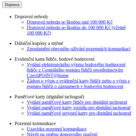
Doprava
Dopravní nehody
Dopravní nehoda se škodou nad 100 000 Kč
Dopravní nehoda se škodou do 100 000 Kč (včetně
100 000 Kč)
Dálniční kupóny a mýtné
Zpoplatnění obecného užívání pozemních komunikací
Evidenční karta řidiče, bodové hodnocení
Vydání elektronického výpisu bodového hodnocení
řidiče z Centrálního registru řidičů prostřednictvím
CzechPOINT@home
Žádost o výpis z evidenční karty řidiče nebo o výpis z
registru řidičů o záznamech v bodovém hodnocení
Paměťové karty (digitální tachograf)
Vydání paměťové karty řidiče pro digitální tachograf
Vydání paměťové karty vozidla pro digitální tachograf
Vydání paměťové servisní karty pro digitální tachograf
Pozemní komunikace
Uzavírka pozemní komunikace
Návrh na změnu dopravního značení