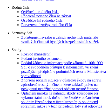
Rodná čísla
Ověřování rodného čísla
Přidělení rodného čísla na žádost
Osvědčování rodného čísla
Potvrzování změny rodného čísla
Seznamy StB
Zpřístupnění svazků a dalších archivních materiálů
vzniklých činností bývalých bezpečnostních složek
Soudy
Rozvod manželství
Podání trestního oznámení
Podání žádosti o informace podle zákona č. 106/1999
Sb., o svobodném přístupu k informacím, ve znění
pozdějších předpisů, v podmínkách resortu Ministerstva
spravedlnosti
Zhoršení sociální situace v důsledku škody na zdraví
způsobené trestným činem, které zakládá právo na
poskytnutí peněžité pomoci obětem trestné činnosti
Uplatnění nároku na náhradu škody způsobené při
výkonu státní moci, došlo-li ke škodě v občanském
soudním řízení nebo v řízení trestním, v soudnictví
správním, jakož i v těch případech, kdy stát odpovídá