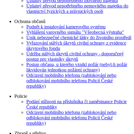
Úplatný převod nepotřebného movitého majetku
Úplatný převod nepotřebného nemovitého majetku do
vlastnictví fyzických a právnických osob
Ochrana občanů
Podnět k instalování kamerového systému
Vyhlášení varovného signálu "Všeobecná výstraha"
Únik nebezpečné chemické látky do životního prostředí
Vyřazování stálých úkrytů civilní ochrany z evidence
úkrytového fondu
Údržba stálých úkrytů civilní ochrany - doporučený
postup pro vlastníky úkrytů
Postup občana, u kterého vznikl požár (nebyl-li požár
likvidován jednotkou požární ochrany)
Odcizení mobilního telefonu (zablokování nebo
odblokování mobilního telefonu Policií České
republiky)
Policie
Podání stížnosti na příslušníka či zaměstnance Policie
České republiky
Odcizení mobilního telefonu (zablokování nebo
odblokování mobilního telefonu Policií České
republiky)
Zbraně a střelivo