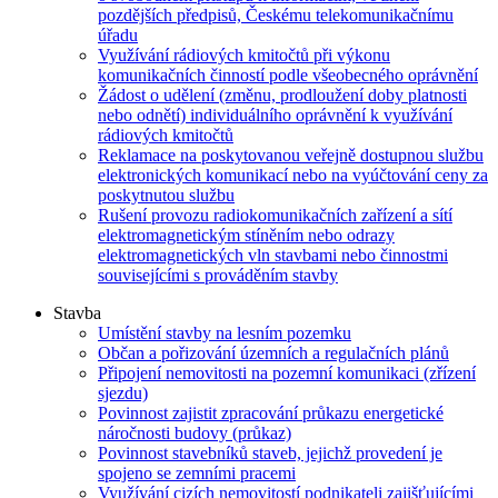
pozdějších předpisů, Českému telekomunikačnímu
úřadu
Využívání rádiových kmitočtů při výkonu
komunikačních činností podle všeobecného oprávnění
Žádost o udělení (změnu, prodloužení doby platnosti
nebo odnětí) individuálního oprávnění k využívání
rádiových kmitočtů
Reklamace na poskytovanou veřejně dostupnou službu
elektronických komunikací nebo na vyúčtování ceny za
poskytnutou službu
Rušení provozu radiokomunikačních zařízení a sítí
elektromagnetickým stíněním nebo odrazy
elektromagnetických vln stavbami nebo činnostmi
souvisejícími s prováděním stavby
Stavba
Umístění stavby na lesním pozemku
Občan a pořizování územních a regulačních plánů
Připojení nemovitosti na pozemní komunikaci (zřízení
sjezdu)
Povinnost zajistit zpracování průkazu energetické
náročnosti budovy (průkaz)
Povinnost stavebníků staveb, jejichž provedení je
spojeno se zemními pracemi
Využívání cizích nemovitostí podnikateli zajišťujícími