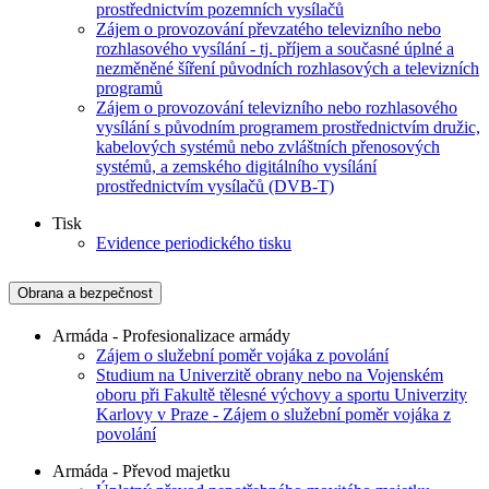
prostřednictvím pozemních vysílačů
Zájem o provozování převzatého televizního nebo
rozhlasového vysílání - tj. příjem a současné úplné a
nezměněné šíření původních rozhlasových a televizních
programů
Zájem o provozování televizního nebo rozhlasového
vysílání s původním programem prostřednictvím družic,
kabelových systémů nebo zvláštních přenosových
systémů, a zemského digitálního vysílání
prostřednictvím vysílačů (DVB-T)
Tisk
Evidence periodického tisku
Obrana a bezpečnost
Armáda - Profesionalizace armády
Zájem o služební poměr vojáka z povolání
Studium na Univerzitě obrany nebo na Vojenském
oboru při Fakultě tělesné výchovy a sportu Univerzity
Karlovy v Praze - Zájem o služební poměr vojáka z
povolání
Armáda - Převod majetku