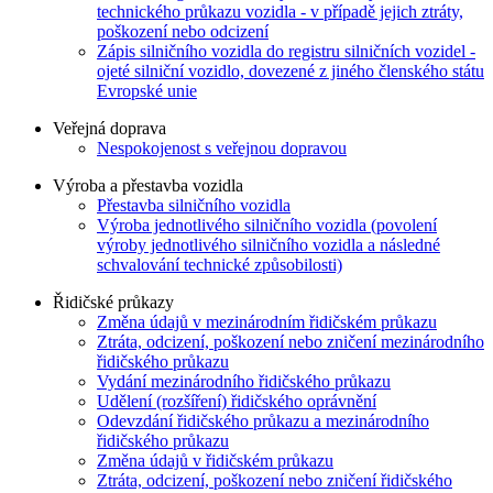
technického průkazu vozidla - v případě jejich ztráty,
poškození nebo odcizení
Zápis silničního vozidla do registru silničních vozidel -
ojeté silniční vozidlo, dovezené z jiného členského státu
Evropské unie
Veřejná doprava
Nespokojenost s veřejnou dopravou
Výroba a přestavba vozidla
Přestavba silničního vozidla
Výroba jednotlivého silničního vozidla (povolení
výroby jednotlivého silničního vozidla a následné
schvalování technické způsobilosti)
Řidičské průkazy
Změna údajů v mezinárodním řidičském průkazu
Ztráta, odcizení, poškození nebo zničení mezinárodního
řidičského průkazu
Vydání mezinárodního řidičského průkazu
Udělení (rozšíření) řidičského oprávnění
Odevzdání řidičského průkazu a mezinárodního
řidičského průkazu
Změna údajů v řidičském průkazu
Ztráta, odcizení, poškození nebo zničení řidičského