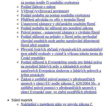
za postup notáře či soudního exekutora
Podání žádosti o milost
Výživné (vyživovací povinnost)
Podání podnětu na postup soudního exekutora
Přidělení advokáta ex offo v trestním řízení
Ustanovení zástupce v občanském soudním řízení
Podání podnětu ke stížnosti pro porušení zákona
Právní pomoc - ustanovení zástupce v civilním řízení
Podání stížnosti na průtahy v řízení nebo nevhodné
chování soudních osob anebo narušování důstojnosti
řízení před soudem
Převzetí českých občanů vykonávajících nepodmíněný
trest odnětí svobody v cizině k výkonu tohoto trestu do
České republiky
Podání stížnosti k Evropskému soudu pro lidská práva
na porušení lidských práv a základních svobod
zaručených Evropskou úmluvou o lidských právech a
jejími protokoly
Žádost o zajištění právní pomoci v přeshraničních
sporech v rámci EU podle zákona č. 629/2004 Sb., o
zajištění právní pomoci v přeshraničních sporech v
rámci Evropské unie, ve znění pozdějších předpisů
Státní majetek
Nakládání s majetkem státu ve smyslu zákona č.