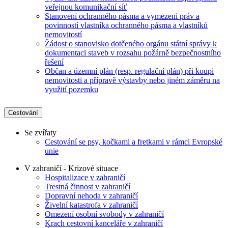
veřejnou komunikační síť
Stanovení ochranného pásma a vymezení práv a
povinností vlastníka ochranného pásma a vlastníků
nemovitostí
Žádost o stanovisko dotčeného orgánu státní správy k
dokumentaci staveb v rozsahu požárně bezpečnostního
řešení
Občan a územní plán (resp. regulační plán) při koupi
nemovitosti a přípravě výstavby nebo jiném záměru na
využití pozemku
Cestování
Se zvířaty
Cestování se psy, kočkami a fretkami v rámci Evropské
unie
V zahraničí - Krizové situace
Hospitalizace v zahraničí
Trestná činnost v zahraničí
Dopravní nehoda v zahraničí
Živelní katastrofa v zahraničí
Omezení osobní svobody v zahraničí
Krach cestovní kanceláře v zahraničí