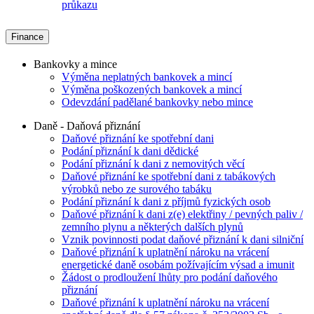
průkazu
Finance
Bankovky a mince
Výměna neplatných bankovek a mincí
Výměna poškozených bankovek a mincí
Odevzdání padělané bankovky nebo mince
Daně - Daňová přiznání
Daňové přiznání ke spotřební dani
Podání přiznání k dani dědické
Podání přiznání k dani z nemovitých věcí
Daňové přiznání ke spotřební dani z tabákových
výrobků nebo ze surového tabáku
Podání přiznání k dani z příjmů fyzických osob
Daňové přiznání k dani z(e) elektřiny / pevných paliv /
zemního plynu a některých dalších plynů
Vznik povinnosti podat daňové přiznání k dani silniční
Daňové přiznání k uplatnění nároku na vrácení
energetické daně osobám požívajícím výsad a imunit
Žádost o prodloužení lhůty pro podání daňového
přiznání
Daňové přiznání k uplatnění nároku na vrácení