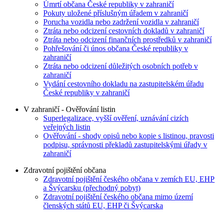
Úmrtí občana České republiky v zahraničí
Pokuty uložené příslušným úřadem v zahraničí
Porucha vozidla nebo zadržení vozidla v zahraničí
Ztráta nebo odcizení cestovních dokladů v zahraničí
Ztráta nebo odcizení finančních prostředků v zahraničí
Pohřešování či únos občana České republiky v
zahraničí
Ztráta nebo odcizení důležitých osobních potřeb v
zahraničí
Vydání cestovního dokladu na zastupitelském úřadu
České republiky v zahraničí
V zahraničí - Ověřování listin
Superlegalizace, vyšší ověření, uznávání cizích
veřejných listin
Ověřování - shody opisů nebo kopie s listinou, pravosti
podpisu, správnosti překladů zastupitelskými úřady v
zahraničí
Zdravotní pojištění občana
Zdravotní pojištění českého občana v zemích EU, EHP
a Švýcarsku (přechodný pobyt)
Zdravotní pojištění českého občana mimo území
členských států EU, EHP či Švýcarska