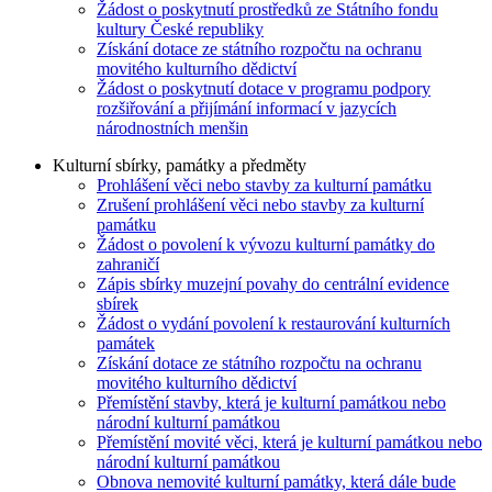
Žádost o poskytnutí prostředků ze Státního fondu
kultury České republiky
Získání dotace ze státního rozpočtu na ochranu
movitého kulturního dědictví
Žádost o poskytnutí dotace v programu podpory
rozšiřování a přijímání informací v jazycích
národnostních menšin
Kulturní sbírky, památky a předměty
Prohlášení věci nebo stavby za kulturní památku
Zrušení prohlášení věci nebo stavby za kulturní
památku
Žádost o povolení k vývozu kulturní památky do
zahraničí
Zápis sbírky muzejní povahy do centrální evidence
sbírek
Žádost o vydání povolení k restaurování kulturních
památek
Získání dotace ze státního rozpočtu na ochranu
movitého kulturního dědictví
Přemístění stavby, která je kulturní památkou nebo
národní kulturní památkou
Přemístění movité věci, která je kulturní památkou nebo
národní kulturní památkou
Obnova nemovité kulturní památky, která dále bude