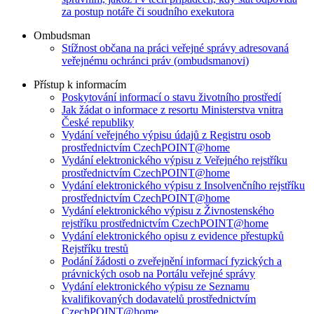
za postup notáře či soudního exekutora
Ombudsman
Stížnost občana na práci veřejné správy adresovaná
veřejnému ochránci práv (ombudsmanovi)
Přístup k informacím
Poskytování informací o stavu životního prostředí
Jak žádat o informace z resortu Ministerstva vnitra
České republiky
Vydání veřejného výpisu údajů z Registru osob
prostřednictvím CzechPOINT@home
Vydání elektronického výpisu z Veřejného rejstříku
prostřednictvím CzechPOINT@home
Vydání elektronického výpisu z Insolvenčního rejstříku
prostřednictvím CzechPOINT@home
Vydání elektronického výpisu z Živnostenského
rejstříku prostřednictvím CzechPOINT@home
Vydání elektronického opisu z evidence přestupků
Rejstříku trestů
Podání žádosti o zveřejnění informací fyzických a
právnických osob na Portálu veřejné správy
Vydání elektronického výpisu ze Seznamu
kvalifikovaných dodavatelů prostřednictvím
CzechPOINT@home