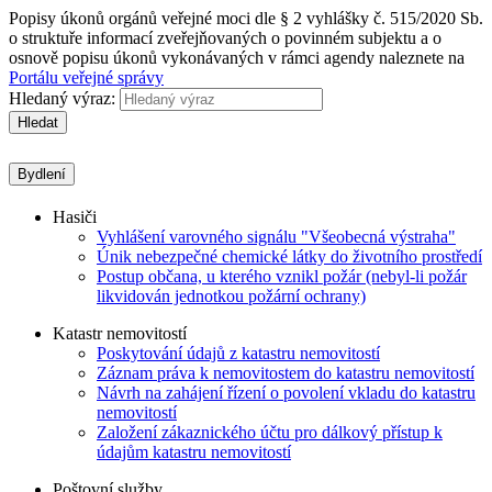
Popisy úkonů orgánů veřejné moci dle § 2 vyhlášky č. 515/2020 Sb.
o struktuře informací zveřejňovaných o povinném subjektu a o
osnově popisu úkonů vykonávaných v rámci agendy naleznete na
Portálu veřejné správy
Hledaný výraz:
Hledat
Bydlení
Hasiči
Vyhlášení varovného signálu "Všeobecná výstraha"
Únik nebezpečné chemické látky do životního prostředí
Postup občana, u kterého vznikl požár (nebyl-li požár
likvidován jednotkou požární ochrany)
Katastr nemovitostí
Poskytování údajů z katastru nemovitostí
Záznam práva k nemovitostem do katastru nemovitostí
Návrh na zahájení řízení o povolení vkladu do katastru
nemovitostí
Založení zákaznického účtu pro dálkový přístup k
údajům katastru nemovitostí
Poštovní služby