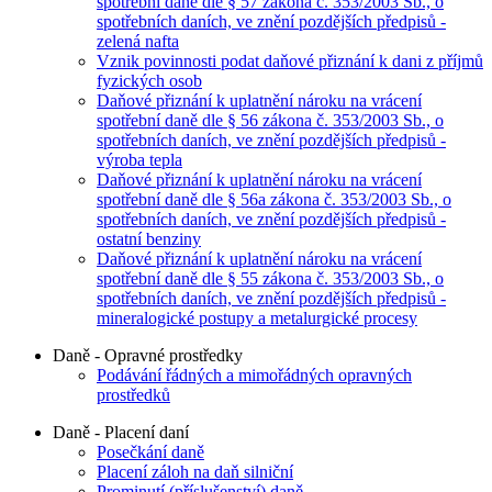
spotřební daně dle § 57 zákona č. 353/2003 Sb., o
spotřebních daních, ve znění pozdějších předpisů -
zelená nafta
Vznik povinnosti podat daňové přiznání k dani z příjmů
fyzických osob
Daňové přiznání k uplatnění nároku na vrácení
spotřební daně dle § 56 zákona č. 353/2003 Sb., o
spotřebních daních, ve znění pozdějších předpisů -
výroba tepla
Daňové přiznání k uplatnění nároku na vrácení
spotřební daně dle § 56a zákona č. 353/2003 Sb., o
spotřebních daních, ve znění pozdějších předpisů -
ostatní benziny
Daňové přiznání k uplatnění nároku na vrácení
spotřební daně dle § 55 zákona č. 353/2003 Sb., o
spotřebních daních, ve znění pozdějších předpisů -
mineralogické postupy a metalurgické procesy
Daně - Opravné prostředky
Podávání řádných a mimořádných opravných
prostředků
Daně - Placení daní
Posečkání daně
Placení záloh na daň silniční
Prominutí (příslušenství) daně