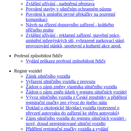
Zvláštní užívání - nadměrná přeprava
Povolení stavby v silničním ochranném pásmu
Povolení k umístění pevné překážky na pozemní
komunikaci
Návrh na zřízení dopravního zařízení - krátkého
příčného prahu
Zvláštní užívání - reklamní zařízení, stavební práce,
umístění inženýrských sítí, vyhrazené parkovací stání,
provozování stánků, sportovní a kulturní akce apod.
Profesní způsobilost řidiče
Vydání průkazu profesní způsobilosti řidiče
Registr vozidel
Zánik silničního vozidla
Vyřazení silničního vozidla z provozu
Žádost o zápis změny vlastníka silničního vozidla
Žádost o zápis změn údajů v registru silničních vozidel
Vývoz silničního vozidla z České republiky a přidělení
registrační značky pro vývoz do jiného státu
Doklad o ekologické likvidaci vozidla (potvrzení o
převzetí autovraku do zařízení ke sběru autovraků)
Zápis silničního vozidla do registru silničních vozidel -
nové, dosud neregistrované silniční vozidlo
Přidělení registrační značky vozidla a vydání