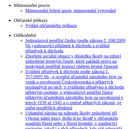
Mimosoudní proces
Mimosoudní řešení sporu, mimosoudní vyrovnání
Občanské průkazy
Vydání občanského průkazu
Odškodnění
Jednorázová peněžní částka (podle zákona č. 108/2009
Sb.) nahrazující příplatek k důchodu a zvláštní
příspěvek k důchodu
Zhoršení sociální situace v důsledku škody na zdraví
způsobené trestným činem, které zakládá právo na
poskytnutí peněžité pomoci obětem trestné činnosti
Zvláštní příspěvek k důchodu podle zákona č.
357/2005 Sb., o ocenění účastníků národního boje za
vznik a osvobození Československa a některých
pozůstalých po nich, o zvláštním příspěvku k důchodu
některým osobám, o jednorázové peněžní částce
některým účastníkům národního boje za osvobození v
letech 1939 až 1945 a o změně některých zákonů, ve
znění pozdějších předpisů
Uplatnění nároku na náhradu škody způsobené při
výkonu státní moci, došlo-li ke škodě v občanském
soudním řízení nebo v řízení trestním, v soudnictví
správním, jakož i v těch případech, kdy stát odpovídá