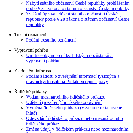
Nabytí státního občanství České republiky prohlášením
podle § 31 zákona o státním občanství České republiky
Zvláštní úprava udělení státního občanství České
republiky podle § 28 zákona o státním občanství České
republiky
Trestní oznámení
Podání trestního oznámení
Vypravení pohřbu
Úmrtí osoby nebo nález lidských pozůstatků a
vypravení pohřbu
Zveřejnění informací
Podání žádosti o zveřejnění informací fyzických a
právnických osob na Portálu veřejné správy
Řidičské průkazy
Vydání mezinárodního řidičského průkazu
Udělení (rozšíření) řidičského oprávnění
Výměna řidičského průkazu (v zákonem stanovené
lhůtě)
Odevzdání řidičského průkazu nebo mezinárodního
řidičského průkazu
Změna údajů v řidičském průkazu nebo mezinárodním