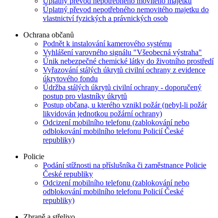
Úplatný převod nepotřebného movitého majetku
Úplatný převod nepotřebného nemovitého majetku do
vlastnictví fyzických a právnických osob
Ochrana občanů
Podnět k instalování kamerového systému
Vyhlášení varovného signálu "Všeobecná výstraha"
Únik nebezpečné chemické látky do životního prostředí
Vyřazování stálých úkrytů civilní ochrany z evidence
úkrytového fondu
Údržba stálých úkrytů civilní ochrany - doporučený
postup pro vlastníky úkrytů
Postup občana, u kterého vznikl požár (nebyl-li požár
likvidován jednotkou požární ochrany)
Odcizení mobilního telefonu (zablokování nebo
odblokování mobilního telefonu Policií České
republiky)
Policie
Podání stížnosti na příslušníka či zaměstnance Policie
České republiky
Odcizení mobilního telefonu (zablokování nebo
odblokování mobilního telefonu Policií České
republiky)
Zbraně a střelivo