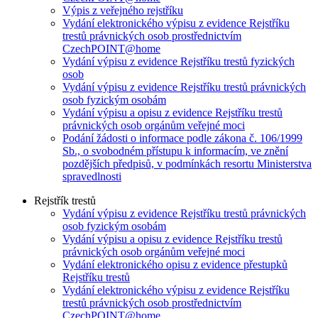
Výpis z veřejného rejstříku
Vydání elektronického výpisu z evidence Rejstříku
trestů právnických osob prostřednictvím
CzechPOINT@home
Vydání výpisu z evidence Rejstříku trestů fyzických
osob
Vydání výpisu z evidence Rejstříku trestů právnických
osob fyzickým osobám
Vydání výpisu a opisu z evidence Rejstříku trestů
právnických osob orgánům veřejné moci
Podání žádosti o informace podle zákona č. 106/1999
Sb., o svobodném přístupu k informacím, ve znění
pozdějších předpisů, v podmínkách resortu Ministerstva
spravedlnosti
Rejstřík trestů
Vydání výpisu z evidence Rejstříku trestů právnických
osob fyzickým osobám
Vydání výpisu a opisu z evidence Rejstříku trestů
právnických osob orgánům veřejné moci
Vydání elektronického opisu z evidence přestupků
Rejstříku trestů
Vydání elektronického výpisu z evidence Rejstříku
trestů právnických osob prostřednictvím
CzechPOINT@home