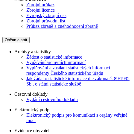
Zbrojní průkaz
Zbrojní licence
Evropský zbrojní pas
Zbrojní průvodní list
Průkaz zbraně a znehodnocení zbraně
Občan a stát
Archivy a statistiky
Žádost o statistické informace
Využívání archivních informací
Vyplňování a zasílání statistických informací
respondenty Českého statistického úřadu
Jak žádat o statistické informace dle zákona č. 89/1995
Sb., o státní statistické službě
Cestovní doklady
Vydání cestovního dokladu
Elektronický podpis
Elektronický podpis pro komunikaci s orgány veřejné
moci
Evidence obyvatel