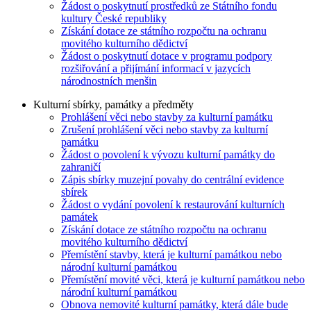
Žádost o poskytnutí prostředků ze Státního fondu
kultury České republiky
Získání dotace ze státního rozpočtu na ochranu
movitého kulturního dědictví
Žádost o poskytnutí dotace v programu podpory
rozšiřování a přijímání informací v jazycích
národnostních menšin
Kulturní sbírky, památky a předměty
Prohlášení věci nebo stavby za kulturní památku
Zrušení prohlášení věci nebo stavby za kulturní
památku
Žádost o povolení k vývozu kulturní památky do
zahraničí
Zápis sbírky muzejní povahy do centrální evidence
sbírek
Žádost o vydání povolení k restaurování kulturních
památek
Získání dotace ze státního rozpočtu na ochranu
movitého kulturního dědictví
Přemístění stavby, která je kulturní památkou nebo
národní kulturní památkou
Přemístění movité věci, která je kulturní památkou nebo
národní kulturní památkou
Obnova nemovité kulturní památky, která dále bude