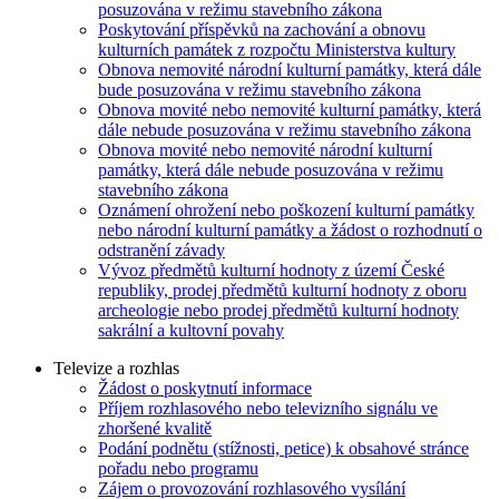
posuzována v režimu stavebního zákona
Poskytování příspěvků na zachování a obnovu
kulturních památek z rozpočtu Ministerstva kultury
Obnova nemovité národní kulturní památky, která dále
bude posuzována v režimu stavebního zákona
Obnova movité nebo nemovité kulturní památky, která
dále nebude posuzována v režimu stavebního zákona
Obnova movité nebo nemovité národní kulturní
památky, která dále nebude posuzována v režimu
stavebního zákona
Oznámení ohrožení nebo poškození kulturní památky
nebo národní kulturní památky a žádost o rozhodnutí o
odstranění závady
Vývoz předmětů kulturní hodnoty z území České
republiky, prodej předmětů kulturní hodnoty z oboru
archeologie nebo prodej předmětů kulturní hodnoty
sakrální a kultovní povahy
Televize a rozhlas
Žádost o poskytnutí informace
Příjem rozhlasového nebo televizního signálu ve
zhoršené kvalitě
Podání podnětu (stížnosti, petice) k obsahové stránce
pořadu nebo programu
Zájem o provozování rozhlasového vysílání