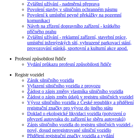
Zvláštní užívání - nadměrná přeprava
Povolení stavby v silničním ochranném pásmu
Povolení k umístění pevné překážky na pozemní
komunikaci
Návrh na zřízení dopravního zařízení - krátkého
příčného prahu
Zvláštní užívání - reklamní zařízení, stavební práce,
umístění inženýrských sítí, vyhrazené parkovací stání,
provozování stánků, sportovní a kulturní akce apod.
Profesní způsobilost řidiče
Vydání průkazu profesní způsobilosti řidiče
Registr vozidel
Zánik silničního vozidla
Vyřazení silničního vozidla z provozu
Žádost o zápis změny vlastníka silničního vozidla
Žádost o zápis změn údajů v registru silničních vozidel
Vývoz silničního vozidla z České republiky a přidělení
registrační značky pro vývoz do jiného státu
Doklad o ekologické likvidaci vozidla (potvrzení o
převzetí autovraku do zařízení ke sběru autovraků)
Zápis silničního vozidla do registru silničních vozidel -
nové, dosud neregistrované silniční vozidlo
Přidělení registrační značky vozidla a vydání