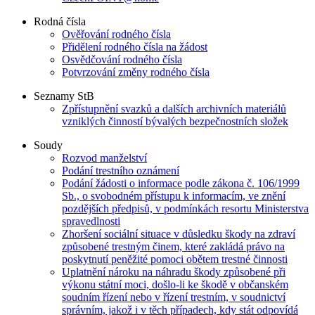
Rodná čísla
Ověřování rodného čísla
Přidělení rodného čísla na žádost
Osvědčování rodného čísla
Potvrzování změny rodného čísla
Seznamy StB
Zpřístupnění svazků a dalších archivních materiálů
vzniklých činností bývalých bezpečnostních složek
Soudy
Rozvod manželství
Podání trestního oznámení
Podání žádosti o informace podle zákona č. 106/1999
Sb., o svobodném přístupu k informacím, ve znění
pozdějších předpisů, v podmínkách resortu Ministerstva
spravedlnosti
Zhoršení sociální situace v důsledku škody na zdraví
způsobené trestným činem, které zakládá právo na
poskytnutí peněžité pomoci obětem trestné činnosti
Uplatnění nároku na náhradu škody způsobené při
výkonu státní moci, došlo-li ke škodě v občanském
soudním řízení nebo v řízení trestním, v soudnictví
správním, jakož i v těch případech, kdy stát odpovídá