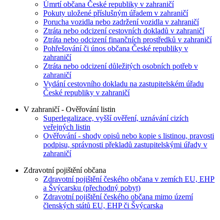
Úmrtí občana České republiky v zahraničí
Pokuty uložené příslušným úřadem v zahraničí
Porucha vozidla nebo zadržení vozidla v zahraničí
Ztráta nebo odcizení cestovních dokladů v zahraničí
Ztráta nebo odcizení finančních prostředků v zahraničí
Pohřešování či únos občana České republiky v
zahraničí
Ztráta nebo odcizení důležitých osobních potřeb v
zahraničí
Vydání cestovního dokladu na zastupitelském úřadu
České republiky v zahraničí
V zahraničí - Ověřování listin
Superlegalizace, vyšší ověření, uznávání cizích
veřejných listin
Ověřování - shody opisů nebo kopie s listinou, pravosti
podpisu, správnosti překladů zastupitelskými úřady v
zahraničí
Zdravotní pojištění občana
Zdravotní pojištění českého občana v zemích EU, EHP
a Švýcarsku (přechodný pobyt)
Zdravotní pojištění českého občana mimo území
členských států EU, EHP či Švýcarska