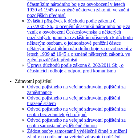
účastníkům národního boje za osvobození v letech
1939 až 1945 a o změně některých zákonů, ve znění
pozdějších předpisů
Zvláštní příspěvek k důchodu podle zákona č.
357/2005 Sb., o ocenění účastníků národního boje za
vznik a osvobození Československa a některých
pozůstalých po nich, o zvláštním příspěvku k důchodu
některým osobám, o jednorázové peněžní částce
některým účastníkům národního boje za osvobození v
letech 1939 až 1945 a o změně některých zákonů, ve
znění pozdějších předpisů
Úprava důchodů podle zákona č. 262/2011 Sb., o
účastnících odboje a odporu proti komunismu
Zdravotní pojištění
Odvod pojistného na veřejné zdravotní pojištění za
zaměstnance
Odvod pojistného na veřejné zdravotní pojištění
hrazené státem
Odvod pojistného na veřejné zdravotní pojištění za
osobu bez zdanitelných příjmů
Odvod pojistného na veřejné zdravotní pojištění za
osobu samostatně výdělečně činnou
Žádost osoby samostatně výdělečně činné o snížení
zálohy na pojistné na veřejné zdravotní pojištění