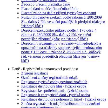
Žádost o vrácení přeplatku daně
Placení daní na účet finančního úřadu
Placení záloh na daň z příjmů fyzickými osobami
Postup při daňové exekuci podle zákona č. 280/2009
Sb., daňový řád, ve znění pozdějších předpisů (dále jen
"daňový řád")
Doručení exekučního příkazu podle § 178 odst. 4
zákona č. 280/2009 Sb., daňový řád, ve znění
pozdějších předpisů (dále jen "daňový řád")
Doručení vyrozumění o výši daňových nedoplatků a
upozornění na následky spojené s jejich neuhrazením
podle § 153 odst. 3 zákona č. 280/2009 Sb., daňový
řád, ve znění pozdějších předpisů (dále jen "daňový
řád")
Daně - Registrační a oznamovací povinnost
Zrušení registrace
Oznámení změny registračních údajů
Registrace fyzické osoby povinné značit líh
Registrace distributora lihu - fyzická osoba
Registrace ke spotřební dani - fyzická osoba
Registrace k energetické dani - fyzická osoba
Registrace distributora pohonných hmot - fyzická osoba
Změna registračních údajů distributora lihu / zrušení
registrace distributora lihu