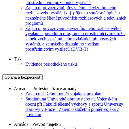
prostřednictvím pozemních vysílačů
Zájem o provozování převzatého televizního nebo
rozhlasového vysílání - tj. příjem a současné úplné a
nezměněné šíření původních rozhlasových a televizních
programů
Zájem o provozování televizního nebo rozhlasového
vysílání s původním programem prostřednictvím družic,
kabelových systémů nebo zvláštních přenosových
systémů, a zemského digitálního vysílání
prostřednictvím vysílačů (DVB-T)
Tisk
Evidence periodického tisku
Obrana a bezpečnost
Armáda - Profesionalizace armády
Zájem o služební poměr vojáka z povolání
Studium na Univerzitě obrany nebo na Vojenském
oboru při Fakultě tělesné výchovy a sportu Univerzity
Karlovy v Praze - Zájem o služební poměr vojáka z
povolání
Armáda - Převod majetku