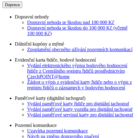
Doprava
Dopravní nehody
Dopravní nehoda se škodou nad 100 000 Kč
Dopravní nehoda se škodou do 100 000 Kč (včetně
100 000 Kč)
Dálniční kupóny a mýtné
Zpoplatnění obecného užívání pozemních komunikací
Evidenční karta řidiče, bodové hodnocení
Vydání elektronického výpisu bodového hodnocení
řidiče z Centrálního registru řidičů prostřednictvím
CzechPOINT@home
Žádost o výpis z evidenční karty řidiče nebo o výpis z
registru řidičů o záznamech v bodovém hodnocení
Paměťové karty (digitální tachograf)
Vydání paměťové karty řidiče pro digitální tachograf
Vydání paměťové karty vozidla pro digitální tachograf
Vydání paměťové servisní karty pro digitální tachograf
Pozemní komunikace
Uzavírka pozemní komunikace
Návrh na změnu dopravního značení