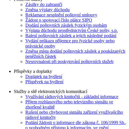
Zásilky do zahraničí
Změna výplaty důchodu
Reklamace nesplnění poštovní smlouvy
Žádost o spojovací číslo plátce SIPO
Dodání poštovních zásilek fyzickým osobám
Výplata důchodu prostřednictvím České pošty, s.p.
Balení poštovních zásilek a jejich následné podání
Vydání průkazu příjemce pro fyzické osoby nebo
právnické osoby
Změna místa dodání poštovních zásilek a poukázaných
peněžních částek
Nesrovnalosti při poskytování poštovních služeb
Příspěvky a doplatky
Doplatek na bydlení
Příspěvek na bydlení
Služby a sítě elektronických komunikací
Využívání rádiových kmitočtů - základní informace
Příjem rozhlasového nebo televizního signálu ve
zhoršené kvalitě
Rušení nebo chybovost signálu zařízení využívajícího
rádiové kmitočty
Podání žádosti o informace dle zákona č. 106/1999 Sb.,
o svobodném přístupu k informacím, ve znění