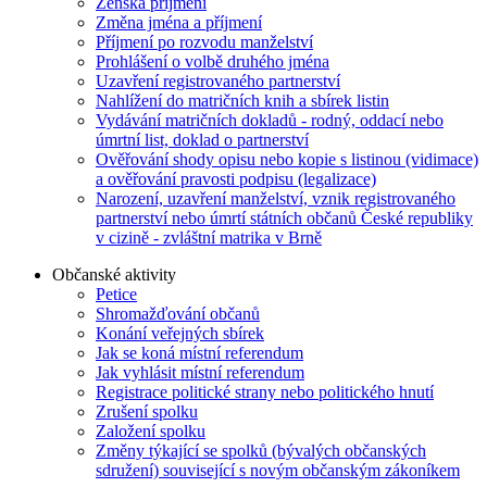
Ženská příjmení
Změna jména a příjmení
Příjmení po rozvodu manželství
Prohlášení o volbě druhého jména
Uzavření registrovaného partnerství
Nahlížení do matričních knih a sbírek listin
Vydávání matričních dokladů - rodný, oddací nebo
úmrtní list, doklad o partnerství
Ověřování shody opisu nebo kopie s listinou (vidimace)
a ověřování pravosti podpisu (legalizace)
Narození, uzavření manželství, vznik registrovaného
partnerství nebo úmrtí státních občanů České republiky
v cizině - zvláštní matrika v Brně
Občanské aktivity
Petice
Shromažďování občanů
Konání veřejných sbírek
Jak se koná místní referendum
Jak vyhlásit místní referendum
Registrace politické strany nebo politického hnutí
Zrušení spolku
Založení spolku
Změny týkající se spolků (bývalých občanských
sdružení) související s novým občanským zákoníkem