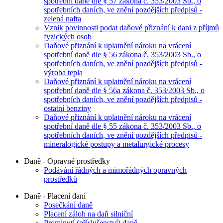
spotřební daně dle § 57 zákona č. 353/2003 Sb., o
spotřebních daních, ve znění pozdějších předpisů -
zelená nafta
Vznik povinnosti podat daňové přiznání k dani z příjmů
fyzických osob
Daňové přiznání k uplatnění nároku na vrácení
spotřební daně dle § 56 zákona č. 353/2003 Sb., o
spotřebních daních, ve znění pozdějších předpisů -
výroba tepla
Daňové přiznání k uplatnění nároku na vrácení
spotřební daně dle § 56a zákona č. 353/2003 Sb., o
spotřebních daních, ve znění pozdějších předpisů -
ostatní benziny
Daňové přiznání k uplatnění nároku na vrácení
spotřební daně dle § 55 zákona č. 353/2003 Sb., o
spotřebních daních, ve znění pozdějších předpisů -
mineralogické postupy a metalurgické procesy
Daně - Opravné prostředky
Podávání řádných a mimořádných opravných
prostředků
Daně - Placení daní
Posečkání daně
Placení záloh na daň silniční
Prominutí (příslušenství) daně