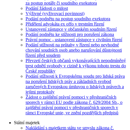
za postup notáře či soudního exekutora
Podání žádosti o milost
Výživné (vyživovací povinnost)
Podání podnětu na postup soudního exekutora
Přidělení advokáta ex offo v trestním řízení
Ustanovení zástupce v občanském soudním řízení
Podání podnětu ke stížnosti pro porušení zákona
Právní pomoc - ustanovení zástupce v civilním řízení
Podání stížnosti na průtahy v řízení nebo nevhodné
chování soudních osob anebo narušování důstojnosti
řízení před soudem
Převzetí českých občanů vykonávajících nepodmíněný
trest odnětí svobody v cizině k výkonu tohoto trestu do
České republiky
Podání stížnosti k Evropskému soudu pro lidská práva
na porušení lidských práv a základních svobod
zaručených Evropskou úmluvou o lidských právech a
jejími protokoly
Žádost o zajištění právní pomoci v přeshraničních
sporech v rámci EU podle zákona č. 629/2004 Sb., o
zajištění právní pomoci v přeshraničních sporech v
rámci Evropské unie, ve znění pozdějších předpisů
Státní majetek
Nakládání s majetkem státu ve smyslu zákona č.