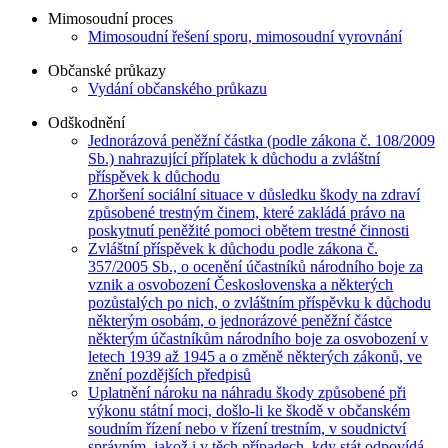
Mimosoudní proces
Mimosoudní řešení sporu, mimosoudní vyrovnání
Občanské průkazy
Vydání občanského průkazu
Odškodnění
Jednorázová peněžní částka (podle zákona č. 108/2009
Sb.) nahrazující příplatek k důchodu a zvláštní
příspěvek k důchodu
Zhoršení sociální situace v důsledku škody na zdraví
způsobené trestným činem, které zakládá právo na
poskytnutí peněžité pomoci obětem trestné činnosti
Zvláštní příspěvek k důchodu podle zákona č.
357/2005 Sb., o ocenění účastníků národního boje za
vznik a osvobození Československa a některých
pozůstalých po nich, o zvláštním příspěvku k důchodu
některým osobám, o jednorázové peněžní částce
některým účastníkům národního boje za osvobození v
letech 1939 až 1945 a o změně některých zákonů, ve
znění pozdějších předpisů
Uplatnění nároku na náhradu škody způsobené při
výkonu státní moci, došlo-li ke škodě v občanském
soudním řízení nebo v řízení trestním, v soudnictví
správním, jakož i v těch případech, kdy stát odpovídá