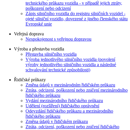
technického průkazu vozidla - v případě jejich ztráty,
poškození nebo odcizení
Zápis silničního vozidla do registru silničních vozidel -
ojeté silniční vozidlo, dovezené z jiného členského státu
Evropské unie
Veřejná doprava
Nespokojenost s veřejnou dopravou
Výroba a přestavba vozidla
Přestavba silničního vozidla
Výroba jednotlivého silničního vozidla (povolení
výroby jednotlivého silničního vozidla a následné
schvalování technické způsobilosti)
Řidičské průkazy
Změna údajů v mezinárodním řidičském průkazu
Ztráta, odcizení, poškození nebo zničení mezinárodního
řidičského průkazu
Vydání mezinárodního řidičského průkazu
Udělení (rozšíření) řidičského oprávnění
Odevzdání řidičského průkazu a mezinárodního
řidičského průkazu
Změna údajů v řidičském průkazu
Ztráta, odcizení, poškození nebo zničení řidičského