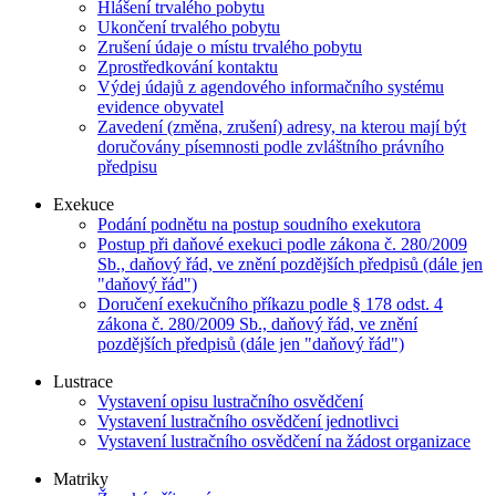
Hlášení trvalého pobytu
Ukončení trvalého pobytu
Zrušení údaje o místu trvalého pobytu
Zprostředkování kontaktu
Výdej údajů z agendového informačního systému
evidence obyvatel
Zavedení (změna, zrušení) adresy, na kterou mají být
doručovány písemnosti podle zvláštního právního
předpisu
Exekuce
Podání podnětu na postup soudního exekutora
Postup při daňové exekuci podle zákona č. 280/2009
Sb., daňový řád, ve znění pozdějších předpisů (dále jen
"daňový řád")
Doručení exekučního příkazu podle § 178 odst. 4
zákona č. 280/2009 Sb., daňový řád, ve znění
pozdějších předpisů (dále jen "daňový řád")
Lustrace
Vystavení opisu lustračního osvědčení
Vystavení lustračního osvědčení jednotlivci
Vystavení lustračního osvědčení na žádost organizace
Matriky