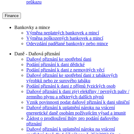
průkazu
Finance
Bankovky a mince
Výměna neplatných bankovek a mincí
Výměna poškozených bankovek a mincí
Odevzdání padělané bankovky nebo mince
Daně - Daňová přiznání
Daňové přiznání ke spotřební dani
Podání přiznání k dani dědické
Podání přiznání k dani z nemovitých věcí
Daňové přiznání ke spotřební dani z tabákových
výrobků nebo ze surového tabáku
Podání přiznání k dani z příjmů fyzických osob
Daňové přiznání k dani z(e) elektřiny / pevných paliv /
zemního plynu a některých dalších plynů
Vznik povinnosti podat daňové přiznání k dani silniční
Daňové přiznání k uplatnění nároku na vrácení
energetické daně osobám požívajícím výsad a imunit
Žádost o prodloužení lhůty pro podání daňového
přiznání
Daňové přiznání k uplatnění nároku na vrácení