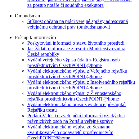
za postup notáře či soudního exekutora
Ombudsman
Stížnost občana na práci veřejné správy adresovaná
veřejnému ochránci práv (ombudsmanovi)
Přístup k informacím
Poskytování informací o stavu životního prostředí
Jak žádat o informace z resortu Ministerstva vnitra
České republiky
Vydání veřejného výpisu údajů z Registru osob
prostřednictvím CzechPOINT@home
Vydání elektronického výpisu z Veřejného rejstříku
prostřednictvím CzechPOINT@home
Vydání elektronického výpisu z Insolvenčního rejstříku
prostřednictvím CzechPOINT@home
Vydání elektronického výpisu z Živnostenského
rejstříku prostřednictvím CzechPOINT@home
Vydání elektronického opisu z evidence přestupků
Rejstříku trestů
Podání žádosti o zveřejnění informací fyzických a
právnických osob na Portálu veřejné správy
Vydání elektronického výpisu ze Seznamu
kvalifikovaných dodavatelů prostřednictvím
CzechPOINT@home