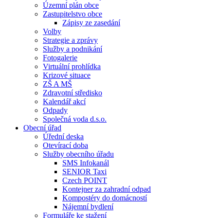
Územní plán obce
Zastupitelstvo obce
Zápisy ze zasedání
Volby
Strategie a zprávy
Služby a podnikání
Fotogalerie
Virtuální prohlídka
Krizové situace
ZŠ A MŠ
Zdravotní středisko
Kalendář akcí
Odpady
Společná voda d.s.o.
Obecní úřad
Úřední deska
Otevírací doba
Služby obecního úřadu
SMS Infokanál
SENIOR Taxi
Czech POINT
Kontejner za zahradní odpad
Kompostéry do domácností
Nájemní bydlení
Formuláře ke stažení