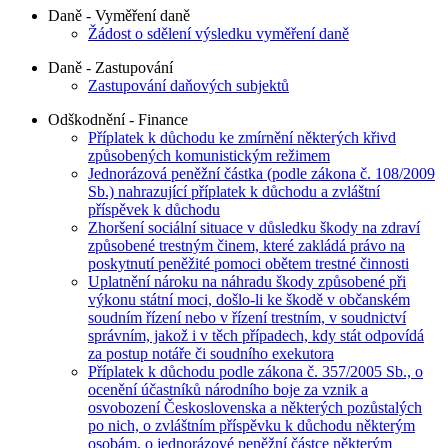
Daně - Vyměření daně
Žádost o sdělení výsledku vyměření daně
Daně - Zastupování
Zastupování daňových subjektů
Odškodnění - Finance
Příplatek k důchodu ke zmírnění některých křivd
způsobených komunistickým režimem
Jednorázová peněžní částka (podle zákona č. 108/2009
Sb.) nahrazující příplatek k důchodu a zvláštní
příspěvek k důchodu
Zhoršení sociální situace v důsledku škody na zdraví
způsobené trestným činem, které zakládá právo na
poskytnutí peněžité pomoci obětem trestné činnosti
Uplatnění nároku na náhradu škody způsobené při
výkonu státní moci, došlo-li ke škodě v občanském
soudním řízení nebo v řízení trestním, v soudnictví
správním, jakož i v těch případech, kdy stát odpovídá
za postup notáře či soudního exekutora
Příplatek k důchodu podle zákona č. 357/2005 Sb., o
ocenění účastníků národního boje za vznik a
osvobození Československa a některých pozůstalých
po nich, o zvláštním příspěvku k důchodu některým
osobám, o jednorázové peněžní částce některým