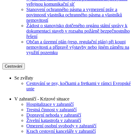
veřejnou komunikační síť
Stanovení ochranného pásma a vymezení práv a
povinností vlastníka ochranného pásma a vlastníků
nemovitostí
Žádost o stanovisko dotčeného orgánu státní správy k
dokumentaci staveb v rozsahu požárně bezpečnostního
řešení
Občan a územní plán (resp. regulační plán) při koupi
nemovitosti a přípravě výstavby nebo jiném záměru na
využití pozemku
Cestování
Se zvířaty
Cestování se psy, kočkami a fretkami v rámci Evropské
unie
V zahraničí - Krizové situace
Hospitalizace v zahraničí
Trestná činnost v zahraničí
Dopravní nehoda v zahraničí
Živelní katastrofa v zahraničí
Omezení osobní svobody v zahraničí
Krach cestovní kanceláře v zahraničí