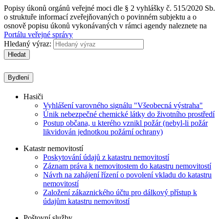
Popisy úkonů orgánů veřejné moci dle § 2 vyhlášky č. 515/2020 Sb.
o struktuře informací zveřejňovaných o povinném subjektu a o
osnově popisu úkonů vykonávaných v rámci agendy naleznete na
Portálu veřejné správy
Hledaný výraz:
Hledat
Bydlení
Hasiči
Vyhlášení varovného signálu "Všeobecná výstraha"
Únik nebezpečné chemické látky do životního prostředí
Postup občana, u kterého vznikl požár (nebyl-li požár
likvidován jednotkou požární ochrany)
Katastr nemovitostí
Poskytování údajů z katastru nemovitostí
Záznam práva k nemovitostem do katastru nemovitostí
Návrh na zahájení řízení o povolení vkladu do katastru
nemovitostí
Založení zákaznického účtu pro dálkový přístup k
údajům katastru nemovitostí
Poštovní služby