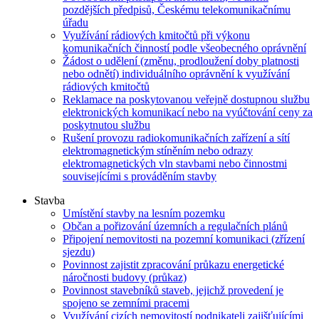
pozdějších předpisů, Českému telekomunikačnímu
úřadu
Využívání rádiových kmitočtů při výkonu
komunikačních činností podle všeobecného oprávnění
Žádost o udělení (změnu, prodloužení doby platnosti
nebo odnětí) individuálního oprávnění k využívání
rádiových kmitočtů
Reklamace na poskytovanou veřejně dostupnou službu
elektronických komunikací nebo na vyúčtování ceny za
poskytnutou službu
Rušení provozu radiokomunikačních zařízení a sítí
elektromagnetickým stíněním nebo odrazy
elektromagnetických vln stavbami nebo činnostmi
souvisejícími s prováděním stavby
Stavba
Umístění stavby na lesním pozemku
Občan a pořizování územních a regulačních plánů
Připojení nemovitosti na pozemní komunikaci (zřízení
sjezdu)
Povinnost zajistit zpracování průkazu energetické
náročnosti budovy (průkaz)
Povinnost stavebníků staveb, jejichž provedení je
spojeno se zemními pracemi
Využívání cizích nemovitostí podnikateli zajišťujícími