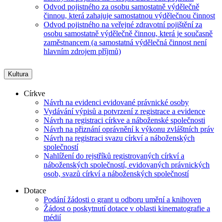
Odvod pojistného za osobu samostatně výdělečně
činnou, která zahajuje samostatnou výdělečnou činnost
Odvod pojistného na veřejné zdravotní pojištění za
osobu samostatně výdělečně činnou, která je současně
zaměstnancem (a samostatná výdělečná činnost není
hlavním zdrojem příjmů)
Kultura
Církve
Návrh na evidenci evidované právnické osoby
Vydávání výpisů a potvrzení z registrace a evidence
Návrh na registraci církve a náboženské společnosti
Návrh na přiznání oprávnění k výkonu zvláštních práv
Návrh na registraci svazu církví a náboženských
společností
Nahlížení do rejstříků registrovaných církví a
náboženských společností, evidovaných právnických
osob, svazů církví a náboženských společností
Dotace
Podání žádosti o grant u odboru umění a knihoven
Žádost o poskytnutí dotace v oblasti kinematografie a
médií